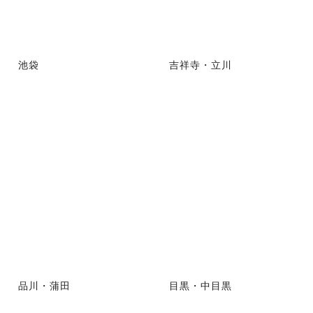
池袋
吉祥寺・立川
品川・蒲田
目黒・中目黒