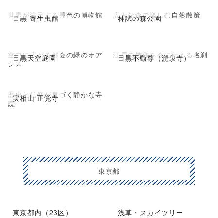
世界が注目する異色の博物館
広大な森で楽しむ自然散策
目黒 寄生虫館
林試の森公園
空中に広がる都会の緑のオア
江戸の信仰を今に伝える名刹
目黒天空庭園
目黒不動尊（瀧泉寺）
シス
歴史と信仰が息づく静かな寺
実相山 正覚寺
院
東京都
東京都内（23区）
浅草・スカイツリー