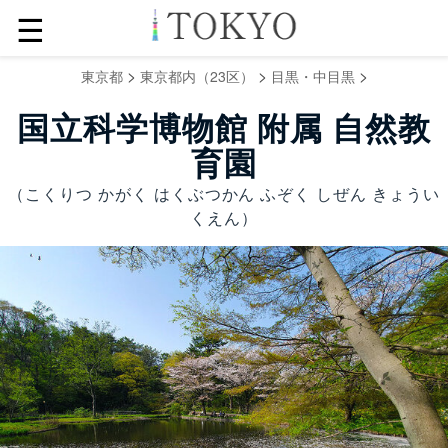
☰
>
>
>
東京都
東京都内（23区）
目黒・中目黒
国立科学博物館 附属 自然教
育園
（こくりつ かがく はくぶつかん ふぞく しぜん きょうい
くえん）