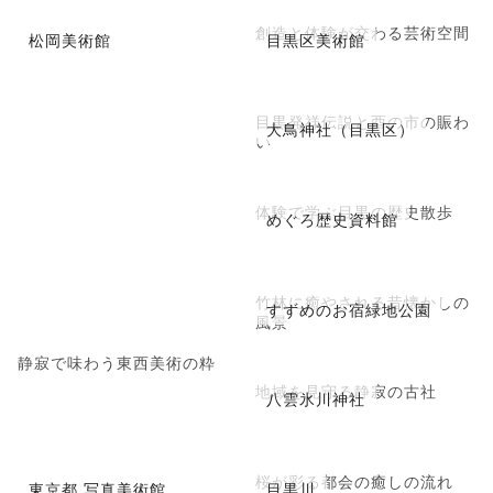
創造と体験が交わる芸術空間
松岡美術館
目黒区美術館
目黒発祥伝説と酉の市の賑わ
大鳥神社（目黒区）
い
体験で学ぶ目黒の歴史散歩
めぐろ歴史資料館
竹林に癒やされる昔懐かしの
すずめのお宿緑地公園
風景
静寂で味わう東西美術の粋
地域を見守る静寂の古社
八雲氷川神社
桜が彩る都会の癒しの流れ
東京都 写真美術館
目黒川