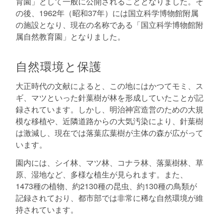
育園」として一般に公開されることとなりました。そ
の後、1962年（昭和37年）には国立科学博物館附属
の施設となり、現在の名称である「国立科学博物館附
属自然教育園」となりました。
自然環境と保護
大正時代の文献によると、この地にはかつてモミ、ス
ギ、マツといった針葉樹が林を形成していたことが記
録されています。しかし、明治神宮造営のための大規
模な移植や、近隣道路からの大気汚染により、針葉樹
は激減し、現在では落葉広葉樹が主体の森が広がって
います。
園内には、シイ林、マツ林、コナラ林、落葉樹林、草
原、湿地など、多様な植生が見られます。また、
1473種の植物、約2130種の昆虫、約130種の鳥類が
記録されており、都市部では非常に稀な自然環境が維
持されています。