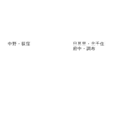
中野・荻窪
日暮里・北千住
府中・調布