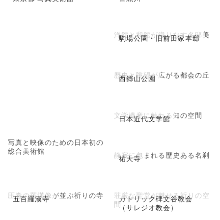
洋館と和館が織りなす名邸美
駒場公園・旧前田家本邸
歴史と眺望が広がる都会の丘
西郷山公園
文学遺産に触れる知の空間
日本近代文学館
写真と映像のための日本初の
総合美術館
静寂に包まれる歴史ある名刹
祐天寺
圧巻の羅漢像が並ぶ祈りの寺
荘厳な聖堂が魅せる祈りの空
五百羅漢寺
カトリック碑文谷教会
間
（サレジオ教会）