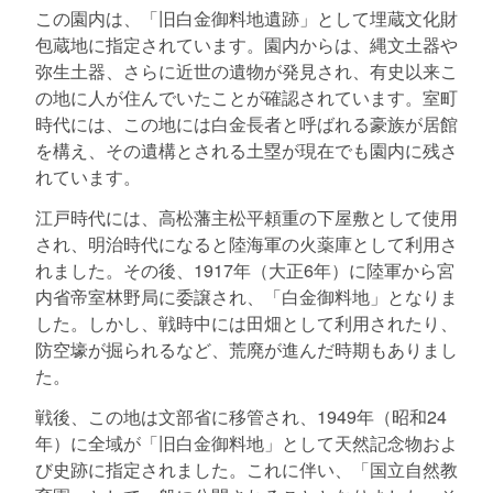
この園内は、「旧白金御料地遺跡」として埋蔵文化財
包蔵地に指定されています。園内からは、縄文土器や
弥生土器、さらに近世の遺物が発見され、有史以来こ
の地に人が住んでいたことが確認されています。室町
時代には、この地には白金長者と呼ばれる豪族が居館
を構え、その遺構とされる土塁が現在でも園内に残さ
れています。
江戸時代には、高松藩主松平頼重の下屋敷として使用
され、明治時代になると陸海軍の火薬庫として利用さ
れました。その後、1917年（大正6年）に陸軍から宮
内省帝室林野局に委譲され、「白金御料地」となりま
した。しかし、戦時中には田畑として利用されたり、
防空壕が掘られるなど、荒廃が進んだ時期もありまし
た。
戦後、この地は文部省に移管され、1949年（昭和24
年）に全域が「旧白金御料地」として天然記念物およ
び史跡に指定されました。これに伴い、「国立自然教