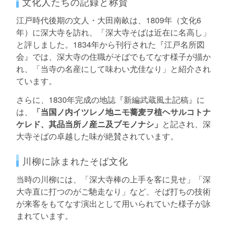
文化人たちの記録と称賛
江戸時代後期の文人・大田南畝は、1809年（文化6
年）に深大寺を訪れ、「深大寺そばは近在に名高し」
と評しました。1834年から刊行された『江戸名所図
会』では、深大寺の住職がそばでもてなす様子が描か
れ、「当寺の名産にして味わい尤佳なり」と紹介され
ています。
さらに、1830年完成の地誌『新編武蔵風土記稿』に
は、
「当国ノ内イツレノ地ニモ蕎麦ヲ植ヘサルコトナ
ケレド、其品当所ノ産ニ及ブモノナシ」
と記され、深
大寺そばの卓越した味が絶賛されています。
川柳に詠まれたそば文化
当時の川柳には、「深大寺棒の上手を客に見せ」「深
大寺直に打つのがご馳走なり」など、そば打ちの技術
が来客をもてなす演出として用いられていた様子が詠
まれています。