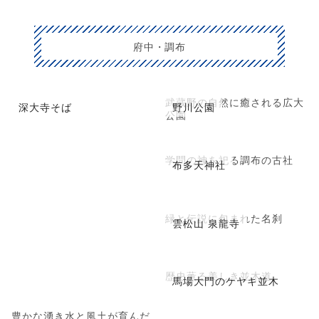
府中・調布
武蔵野の自然に癒される広大
深大寺そば
野川公園
公園
学問の神を祀る調布の古社
布多天神社
緑と伝説に包まれた名刹
雲松山 泉龍寺
歴史薫る美しき並木道
馬場大門のケヤキ並木
豊かな湧き水と風土が育んだ