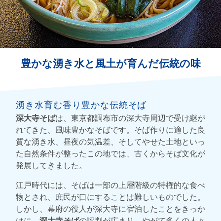
豊かな湧き水と風土が育んだ伝統の味
湧き水育む香り豊かな伝統そば
深大寺そば
は、東京都調布市の深大寺周辺で受け継が
れてきた、風味豊かなそばです。そば作りに適した良
質な湧き水、昼夜の気温差、そしてやせた土地といっ
た自然条件が整ったこの地では、古くからそば文化が
発展してきました。
江戸時代には、そばは一部の上層階級の特権的な食べ
物とされ、庶民が口にすることは難しいものでした。
しかし、幕府の役人が深大寺に宿泊したことをきっか
けに、
深大寺そば
の評判が広まり、やがて多くの人々