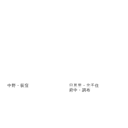
中野・荻窪
日暮里・北千住
府中・調布