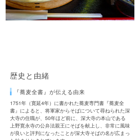
歴史と由緒
『蕎麦全書』が伝える由来
1751年（寛延4年）に書かれた蕎麦専門書『蕎麦全
書』によると、将軍家からそばについて尋ねられた深
大寺の住職が、50年ほど前に、深大寺の本山である
上野寛永寺の公弁法親王にそばを献上し、非常に風味
が良いと評判になったことが深大寺そばの名が広まっ