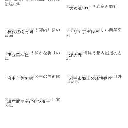
伝統の味
武蔵国を守る格式高き総社
大國魂神社
四季の花々が彩る都内屈指の
駅直結の便利で楽しい商業空
神代植物公園
トリエ京王調布
庭園
間
地域に寄り添う静かな祈りの
歴史と風情漂う都内屈指の古
伊豆美神社
深大寺
社
刹
芸術と出会う緑の中の美術館
歴史と自然を体感できる野外
府中市美術館
府中市郷土の森博物館
博物館
未来を拓く最先端の宇宙研究
調布航空宇宙センター
拠点