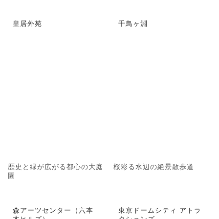
皇居外苑
千鳥ヶ淵
歴史と緑が広がる都心の大庭
桜彩る水辺の絶景散歩道
園
森アーツセンター（六本
東京ドームシティ アトラ
木ヒルズ）
クションズ