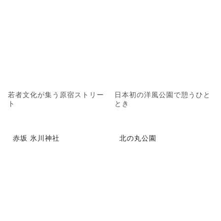
若者文化が集う原宿ストリー
日本初の洋風公園で憩うひと
ト
とき
赤坂 氷川神社
北の丸公園