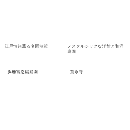
江戸情緒薫る名園散策
ノスタルジックな洋館と和洋
庭園
浜離宮恩賜庭園
寛永寺