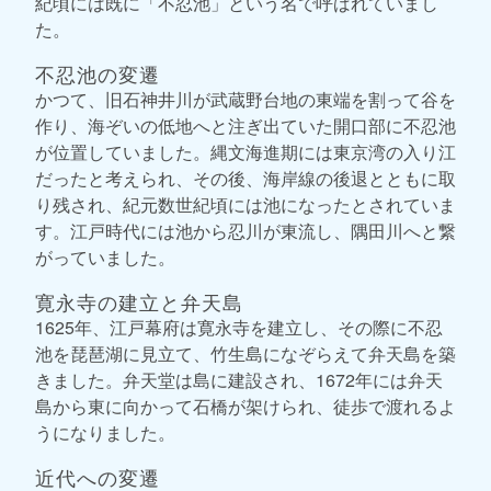
紀頃には既に「不忍池」という名で呼ばれていまし
た。
不忍池の変遷
かつて、旧石神井川が武蔵野台地の東端を割って谷を
作り、海ぞいの低地へと注ぎ出ていた開口部に不忍池
が位置していました。縄文海進期には東京湾の入り江
だったと考えられ、その後、海岸線の後退とともに取
り残され、紀元数世紀頃には池になったとされていま
す。江戸時代には池から忍川が東流し、隅田川へと繋
がっていました。
寛永寺の建立と弁天島
1625年、江戸幕府は寛永寺を建立し、その際に不忍
池を琵琶湖に見立て、竹生島になぞらえて弁天島を築
きました。弁天堂は島に建設され、1672年には弁天
島から東に向かって石橋が架けられ、徒歩で渡れるよ
うになりました。
近代への変遷