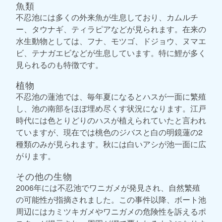
魚類
不忍池には多くの外来魚が生息しており、カムルチ
ー、タウナギ、ティラピアなどが見られます。在来の
水生動物としては、フナ、モツゴ、ドジョウ、ヌマエ
ビ、テナガエビなどが生息しています。特に鯉が多く
見られるのも特徴です。
植物
不忍池の蓮池では、毎年夏になるとハスが一面に繁殖
し、池の南部をほぼ埋め尽くす状況になります。江戸
時代には色とりどりのハスが植えられていたと言われ
ていますが、現在では桃色のジバスと白の明鏡蓮の2
種類のみが見られます。秋には白いアシが池一面に広
がります。
その他の生物
2006年には不忍池でワニガメが発見され、自然繁殖
の可能性が指摘されました。この事件以降、ボート池
周辺にはカミツキガメやワニガメの危険性を訴えるポ