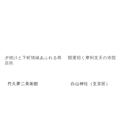
夕焼けと下町情緒あふれる商
開運招く摩利支天の寺院
店街
竹久夢二美術館
白山神社（文京区）