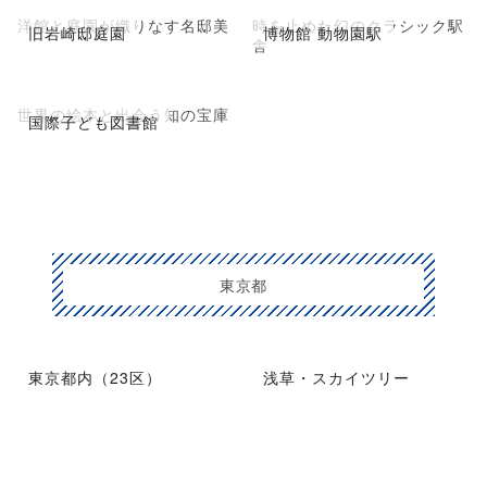
洋館と庭園が織りなす名邸美
時を止めた幻のクラシック駅
旧岩崎邸庭園
博物館 動物園駅
舎
世界の絵本と出会う知の宝庫
国際子ども図書館
東京都
東京都内（23区）
浅草・スカイツリー