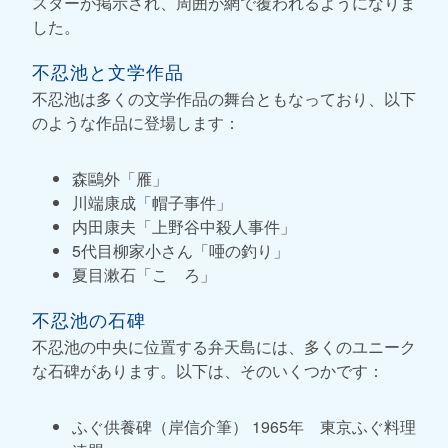
スターが掲示され、周囲が網で覆われるようになりま
した。
不忍池と文学作品
不忍池は多くの文学作品の舞台ともなっており、以下
のような作品に登場します：
森鷗外「雁」
川端康成「帽子事件」
内田康夫「上野谷中殺人事件」
5代目柳家小さん「唖の釣り」
夏目漱石「こゝろ」
不忍池の石碑
不忍池の中央に位置する弁天島には、多くのユニーク
な石碑があります。以下は、そのいくつかです：
ふぐ供養碑（岸信介筆） 1965年 東京ふぐ料理