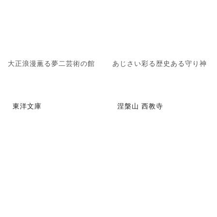
大正浪漫薫る夢二芸術の館
あじさい彩る歴史ある守り神
東洋文庫
涅槃山 西教寺