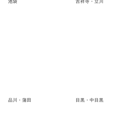
池袋
吉祥寺・立川
品川・蒲田
目黒・中目黒