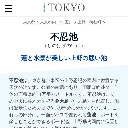
☰
>
>
>
東京都
東京都内（23区）
上野・御徒町
不忍池
（しのばずのいけ）
蓮と水景が美しい上野の憩い池
不忍池
は、東京都台東区の上野恩賜公園内に位置する
天然の池です。公園の南端にあり、周囲は約2km、全
体の面積は約11万平方メートルです。不忍池は、そ
の中央に弁才天を祀る
弁天島
（中之島）を配置し、池
は遊歩のための堤で3つの部分に分かれています。こ
れらの部分は、一面がハスで覆われる
蓮池
、ボートを
楽しむことができる
ボート池
、上野動物園内に位置し