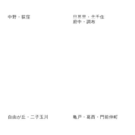
中野・荻窪
日暮里・北千住
府中・調布
自由が丘・二子玉川
亀戸・葛西・門前仲町