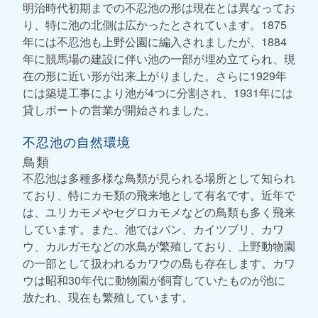
明治時代初期までの不忍池の形は現在とは異なってお
り、特に池の北側は広かったとされています。1875
年には不忍池も上野公園に編入されましたが、1884
年に競馬場の建設に伴い池の一部が埋め立てられ、現
在の形に近い形が出来上がりました。さらに1929年
には築堤工事により池が4つに分割され、1931年には
貸しボートの営業が開始されました。
不忍池の自然環境
鳥類
不忍池は多種多様な鳥類が見られる場所として知られ
ており、特にカモ類の飛来地として有名です。近年で
は、ユリカモメやセグロカモメなどの鳥類も多く飛来
しています。また、池ではバン、カイツブリ、カワ
ウ、カルガモなどの水鳥が繁殖しており、上野動物園
の一部として扱われるカワウの島も存在します。カワ
ウは昭和30年代に動物園が飼育していたものが池に
放たれ、現在も繁殖しています。