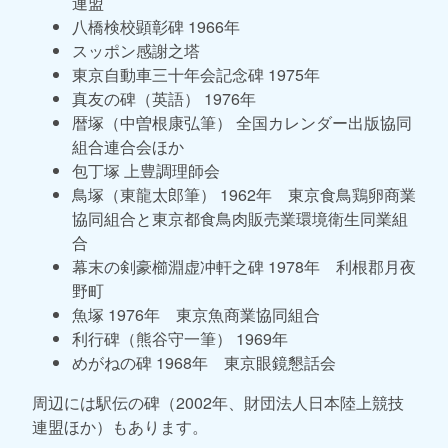
連盟
八橋検校顕彰碑 1966年
スッポン感謝之塔
東京自動車三十年会記念碑 1975年
真友の碑（英語） 1976年
暦塚（中曽根康弘筆） 全国カレンダー出版協同
組合連合会ほか
包丁塚 上豊調理師会
鳥塚（東龍太郎筆） 1962年 東京食鳥鶏卵商業
協同組合と東京都食鳥肉販売業環境衛生同業組
合
幕末の剣豪櫛淵虚冲軒之碑 1978年 利根郡月夜
野町
魚塚 1976年 東京魚商業協同組合
利行碑（熊谷守一筆） 1969年
めがねの碑 1968年 東京眼鏡懇話会
周辺には駅伝の碑（2002年、財団法人日本陸上競技
連盟ほか）もあります。