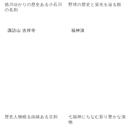
徳川ゆかりの歴史ある小石川
野球の歴史と栄光を辿る館
の名刹
諏訪山 吉祥寺
福神漬
歴史人物眠る由緒ある古刹
七福神にちなむ彩り豊かな漬
物