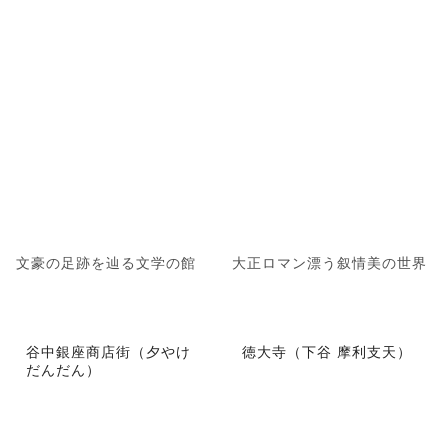
文豪の足跡を辿る文学の館
大正ロマン漂う叙情美の世界
谷中銀座商店街（夕やけ
徳大寺（下谷 摩利支天）
だんだん）