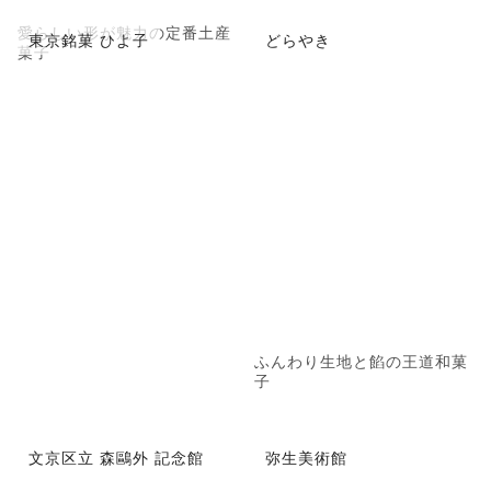
愛らしい形が魅力の定番土産
東京銘菓 ひよ子
どらやき
菓子
ふんわり生地と餡の王道和菓
子
文京区立 森鷗外 記念館
弥生美術館