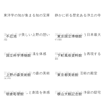
東洋学の知が集まる知の宝庫
静かに祈る歴史ある浄土の寺
蓮と水景が美しい上野の憩い
国宝と歴史に出会う日本最大
不忍池
東京国立博物館
池
の館
自然と科学の不思議を体感
昭和下町の暮らしを再現する
国立科学博物館
下町風俗資料館
館
芸術と出会う上野の森の美術
都民に開かれた芸術の殿堂
上野の森美術館
東京都美術館
空間
彫刻家の暮らしと創造を体感
巨匠の息吹が宿る静寂の邸宅
朝倉彫塑館
横山大観記念館