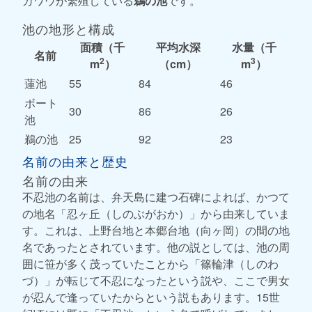
カワウが繁殖している
鵜の池
です。
池の地形と構成
面積（千
平均水深
水量（千
名前
2
3
m
）
（cm）
m
）
蓮池
55
84
46
ボート
30
86
26
池
鵜の池
25
92
23
名前の由来と歴史
名前の由来
不忍池の名前は、弁天島に建つ石碑によれば、かつて
の地名「忍ヶ丘（しのぶがおか）」から由来していま
す。これは、上野台地と本郷台地（向ヶ岡）の間の地
名であったとされています。他の説としては、池の周
囲に笹が多く茂っていたことから「篠輪津（しのわ
づ）」が転じて不忍になったという説や、ここで男女
が忍んで逢っていたからという説もあります。15世