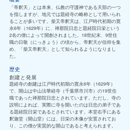
「帝釈天」とは本来、仏教の守護神である天部の一つ
を指しますが、地元では題経寺の略称として用いられ
ることが多いです。柴又帝釈天は、江戸時代初期の寛
永6年（1629年）に、禅那院日忠と題経院日栄という
2名の僧によって開創されました。18世紀末、9世住
職の日敬（にっきょう）の頃から、帝釈天が信仰を集
め、「柴又帝釈天」として知られるようになりまし
た。
歴史
創建と発展
題経寺の創建は江戸時代初期の寛永6年（1629年）
で、開山は中山法華経寺（千葉県市川市）の19世住
職であった禅那院日忠とされています。ただし、寺の
説明によれば、実際に寺を開いたのは日忠の弟子であ
る題経院日栄であるとされています。本堂右手にある
釈迦堂（開山堂）には、日栄の木像が安置されてお
り、この僧が実質的な開山であると考えられます。