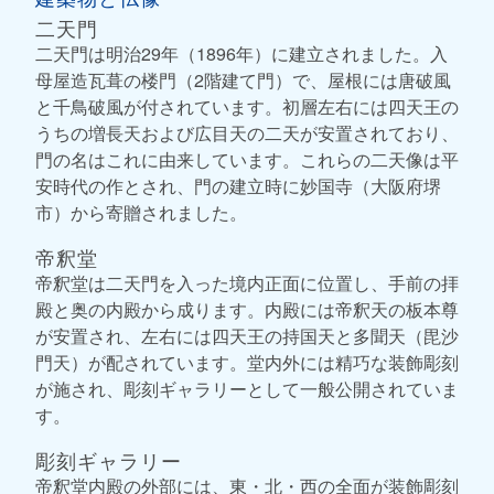
二天門
二天門は明治29年（1896年）に建立されました。入
母屋造瓦葺の楼門（2階建て門）で、屋根には唐破風
と千鳥破風が付されています。初層左右には四天王の
うちの増長天および広目天の二天が安置されており、
門の名はこれに由来しています。これらの二天像は平
安時代の作とされ、門の建立時に妙国寺（大阪府堺
市）から寄贈されました。
帝釈堂
帝釈堂は二天門を入った境内正面に位置し、手前の拝
殿と奥の内殿から成ります。内殿には帝釈天の板本尊
が安置され、左右には四天王の持国天と多聞天（毘沙
門天）が配されています。堂内外には精巧な装飾彫刻
が施され、彫刻ギャラリーとして一般公開されていま
す。
彫刻ギャラリー
帝釈堂内殿の外部には、東・北・西の全面が装飾彫刻