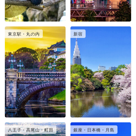
東京駅・丸の内
新宿
八王子・高尾山・町田
銀座・日本橋・月島