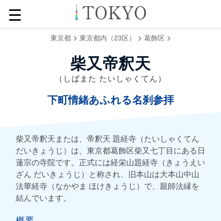
☰
>
>
>
東京都
東京都内（23区）
葛飾区
柴又帝釈天
（しばまた たいしゃくてん）
下町情緒あふれる名刹参拝
柴又帝釈天または、帝釈天 題経寺（たいしゃくてん
だいきょうじ）は、東京都葛飾区柴又七丁目にある日
蓮宗の寺院です。正式には経栄山題経寺（きょうえい
ざん だいきょうじ）と称され、旧本山は大本山中山
法華経寺（なかやま ほけきょうじ）で、親師法縁を
結んでいます。
概要