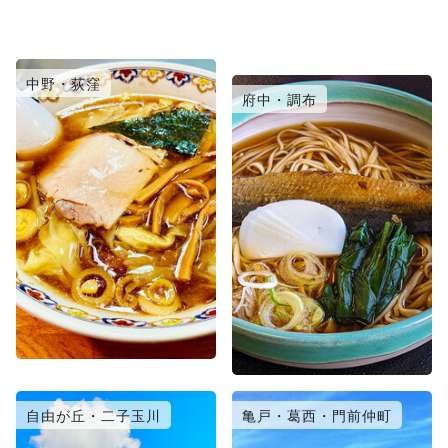
中野・荻窪
日暮里・北千住
府中・調布
自由が丘・二子玉川
亀戸・葛西・門前仲町