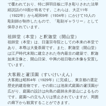
で覆われており、特に胴羽目板に浮き彫りされた法華
経説話の10面が有名です。これらは、大正11年
（1922年）から昭和9年（1934年）にかけて10人の
彫刻師が制作したもので、「彫刻ギャラリー」として
保存されています。
祖師堂（本堂）と釈迦堂（開山堂）
祖師堂（本堂）は、日蓮宗寺院としての本来の本堂で
あり、本尊は大曼荼羅です。また、釈迦堂（開山堂）
は江戸時代末期に建立された寺内最古の建築で、釈迦
如来立像と、開山日栄、中興の祖日敬の木像を安置し
ています。
大客殿と邃渓園（すいけいえん）
大客殿は昭和4年（1929年）に完成し、東京都の選定
歴史的建造物です。その前には池泉式庭園の邃渓園が
広がり、庭園の設計は向島の庭師永井楽山によるもの
です。庭園への立ち入りは禁止されていますが、周囲
の廊下から観賞することができます。