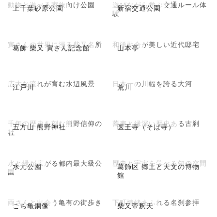
動物と遊べる家族向け公園
遊びながら学ぶ交通ルール体
上千葉砂原公園
新宿交通公園
験
寅さんの世界に浸る柴又名所
和洋融合が美しい近代邸宅
葛飾 柴又 寅さん記念館
山本亭
広大な流れが育む水辺風景
日本一の川幅を誇る大河
江戸川
荒川
千年の歴史を刻む熊野信仰の
蕎麦と縁深い歴史ある古刹
五方山 熊野神社
医王寺（そば寺）
社
水と緑が広がる都内最大級公
歴史と宇宙を学べる知の空間
水元公園
葛飾区 郷土と天文の博物
園
館
両さんと出会う亀有の街歩き
下町情緒あふれる名刹参拝
こち亀銅像
柴又帝釈天