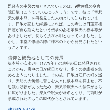
題経寺の中興の祖とされているのは、9世住職の亨貞
院日敬（こうていいんにっきょう）です。彼は「帝釈
天の板本尊」を再発見した人物として知られていま
す。日敬が記した縁起によれば、この寺には日蓮宗祖
日蓮が自ら刻んだという伝承のある帝釈天の板本尊が
ありましたが、長らく所在不明となっていました。し
かし、本堂の修理の際に棟木の上から発見されたとい
うことです。
信仰と観光地としての発展
板本尊が安永8年（1779年）の庚申の日に発見された
ことから、庚申の日が縁日となり、多くの参詣者を集
めるようになりました。その後、日敬は江戸の町を巡
り、天明の大飢饉に苦しむ人々に板本尊を拝ませ、不
思議な効験があったため、柴又帝釈天への信仰がさら
に広がりました。柴又帝釈天が著名となり、門前町が
形成されたのもこの時代からとされています。
建築物と仏像