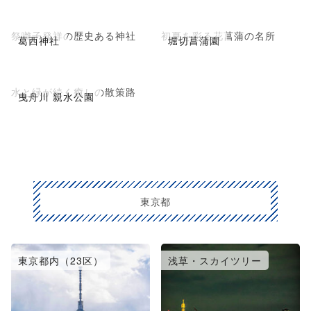
祭囃子発祥の歴史ある神社
初夏を彩る花菖蒲の名所
葛西神社
堀切菖蒲園
水と緑が続く癒しの散策路
曳舟川 親水公園
東京都
東京都内（23区）
浅草・スカイツリー