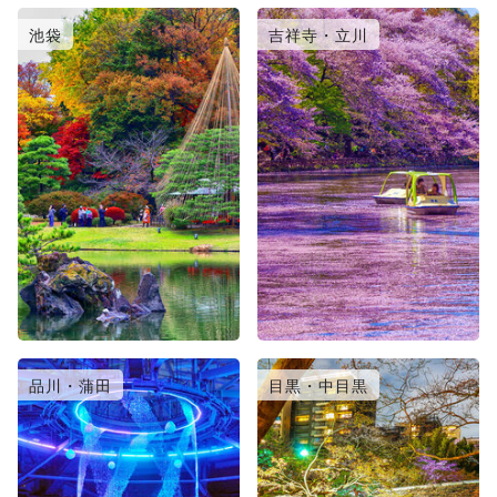
池袋
吉祥寺・立川
品川・蒲田
目黒・中目黒