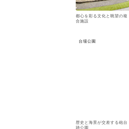
都心を彩る文化と眺望の複
合施設
台場公園
歴史と海景が交差する砲台
跡公園