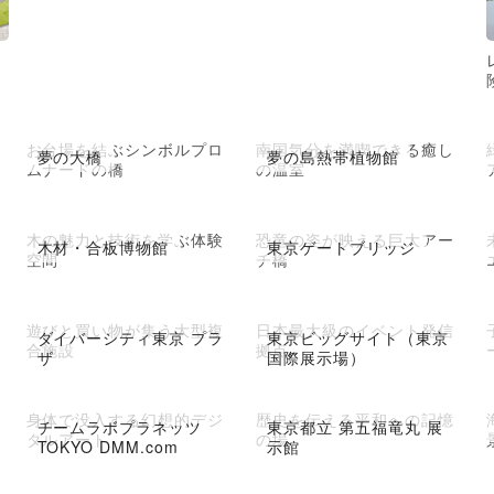
お台場を結ぶシンボルプロ
南国気分を満喫できる癒し
夢の大橋
夢の島熱帯植物館
ムナードの橋
の温室
木の魅力と技術を学ぶ体験
恐竜の姿が映える巨大アー
木材・合板博物館
東京ゲートブリッジ
空間
チ橋
遊びと買い物が集う大型複
日本最大級のイベント発信
ダイバーシティ東京 プラ
東京ビッグサイト（東京
合施設
拠点
ザ
国際展示場）
身体で没入する幻想的デジ
歴史を伝える平和への記憶
チームラボプラネッツ
東京都立 第五福竜丸 展
タルアート
の場
TOKYO DMM.com
示館