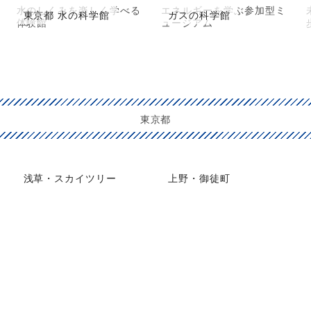
水のしくみを楽しく学べる
エネルギーを学ぶ参加型ミ
東京都 水の科学館
ガスの科学館
体験館
ュージアム
東京都
浅草・スカイツリー
上野・御徒町