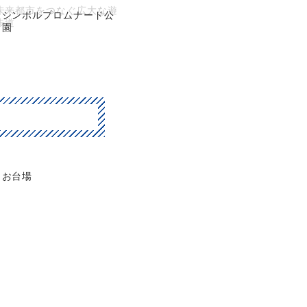
未来都市をつなぐ広大な遊
シンボルプロムナード公
歩道
園
お台場