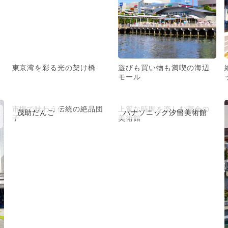
東京湾を彩る光の架け橋
遊びも買い物も満喫の海辺
モール
市場で味わう伝統の絶品団
上質な時間を楽しむ都会の
茂助だんご
パナソニック汐留美術館
子
美術館