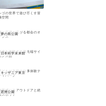
レゴの世界で遊び尽くす冒
険空間
緑と広場が広がる都会のオ
夢の島公園
アシス
未来を体験する最先端サイ
日本科学未来館
エンス館
子どもが主役の仕事体験テ
キッザニア東京
ーマパーク
海風感じるアウトドアと絶
若洲公園
景スポット