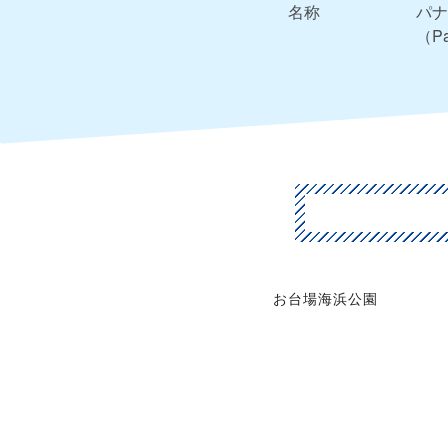
名称
パナ
（Pa
お台場海浜公園