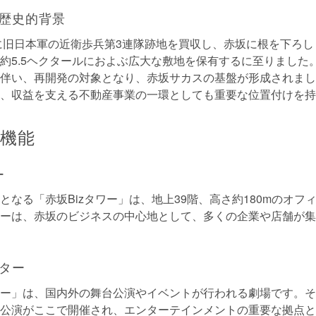
の歴史的背景
3年に旧日本軍の近衛歩兵第3連隊跡地を買収し、赤坂に根を下ろ
約5.5ヘクタールにおよぶ広大な敷地を保有するに至りました
に伴い、再開発の対象となり、赤坂サカスの基盤が形成されま
て、収益を支える不動産事業の一環としても重要な位置付けを
機能
ー
となる「赤坂Bizタワー」は、地上39階、高さ約180mのオフ
ーは、赤坂のビジネスの中心地として、多くの企業や店舗が集
アター
ター」は、国内外の舞台公演やイベントが行われる劇場です。
公演がここで開催され、エンターテインメントの重要な拠点と