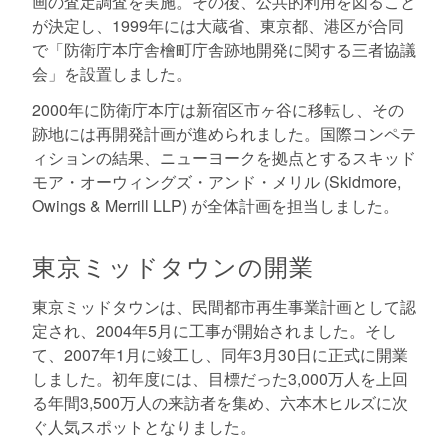
画の査定調査を実施。その後、公共的利用を図ること
が決定し、1999年には大蔵省、東京都、港区が合同
で「防衛庁本庁舎檜町庁舎跡地開発に関する三者協議
会」を設置しました。
2000年に防衛庁本庁は新宿区市ヶ谷に移転し、その
跡地には再開発計画が進められました。国際コンペテ
ィションの結果、ニューヨークを拠点とするスキッド
モア・オーウィングズ・アンド・メリル (Skidmore,
Owings & Merrill LLP) が全体計画を担当しました。
東京ミッドタウンの開業
東京ミッドタウンは、民間都市再生事業計画として認
定され、2004年5月に工事が開始されました。そし
て、2007年1月に竣工し、同年3月30日に正式に開業
しました。初年度には、目標だった3,000万人を上回
る年間3,500万人の来訪者を集め、六本木ヒルズに次
ぐ人気スポットとなりました。