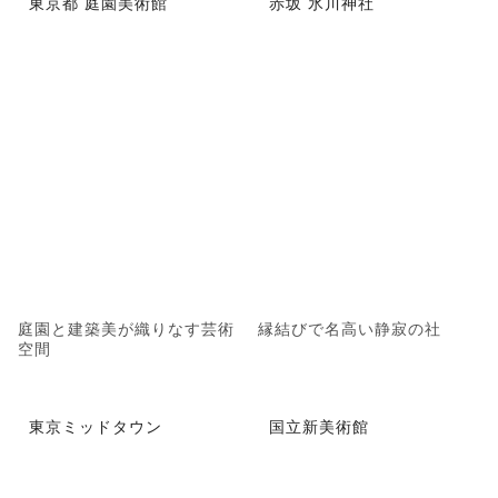
東京都 庭園美術館
赤坂 氷川神社
庭園と建築美が織りなす芸術
縁結びで名高い静寂の社
空間
東京ミッドタウン
国立新美術館