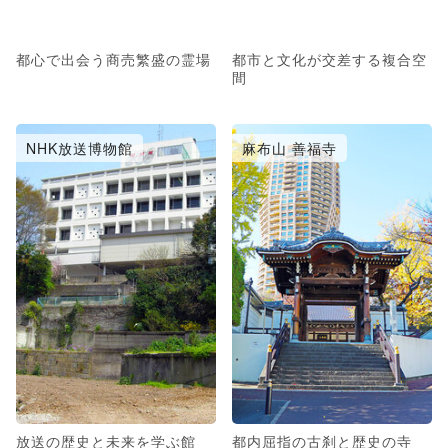
都心で出会う商売繁盛の霊場
都市と文化が交差する複合空
間
NHK放送博物館
麻布山 善福寺
放送の歴史と未来を学ぶ館
都内屈指の古刹と歴史の寺