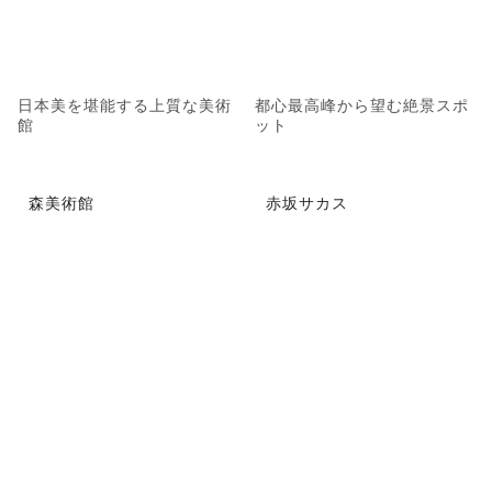
日本美を堪能する上質な美術
都心最高峰から望む絶景スポ
館
ット
森美術館
赤坂サカス