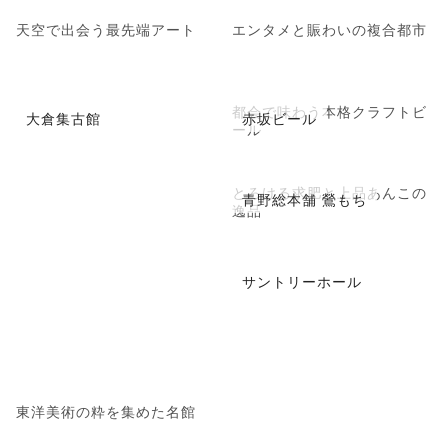
天空で出会う最先端アート
エンタメと賑わいの複合都市
都会で味わう本格クラフトビ
大倉集古館
赤坂ビール
ール
とろける求肥と上品あんこの
青野総本舗 鶯もち
逸品
サントリーホール
東洋美術の粋を集めた名館