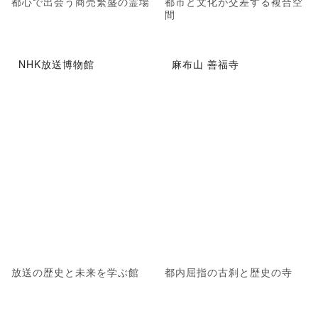
都心で出会う商売繁盛の霊場
都市と文化が交差する複合空
間
NHK放送博物館
麻布山 善福寺
放送の歴史と未来を学ぶ館
都内屈指の古刹と歴史の寺