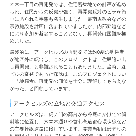
本木一丁目の再開発では、住宅密集地での計画が進め
られ、住民からの反発が強く、再開発反対のビラが街
中に貼られる事態も発生しました。霊南坂教会などの
宗教施設も計画に含まれていましたが、内部問題など
により参加を断念することとなり、再開発は困難を極
めました。
最終的に、アークヒルズの再開発では約8割の地権者
が地区外に転出し、このプロジェクトは「住民追い出
し再開発」と非難されることもありました。当時、森
ビルの常務であった森稔は、このプロジェクトについ
て「地権者に再開発の価値を十分に理解してもらえな
かった」と回顧しています。
アークヒルズの立地と交通アクセス
アークヒルズは、虎ノ門の高台から谷底にかけての傾
斜地に位置し、六本木通りや首都高速都心環状線など
の主要幹線道路に接しています。開業当初は最寄りの
鉄道駅がありませんでしたが、1997年（平成9年）に