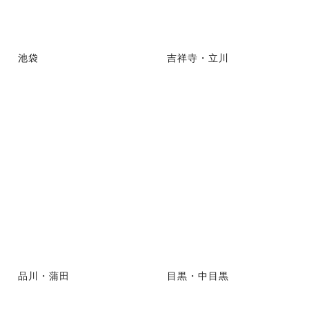
池袋
吉祥寺・立川
品川・蒲田
目黒・中目黒