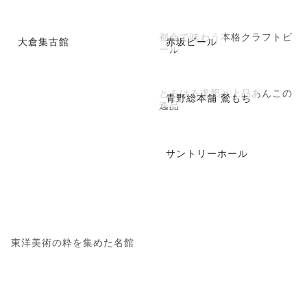
都会で味わう本格クラフトビ
大倉集古館
赤坂ビール
ール
とろける求肥と上品あんこの
青野総本舗 鶯もち
逸品
サントリーホール
東洋美術の粋を集めた名館