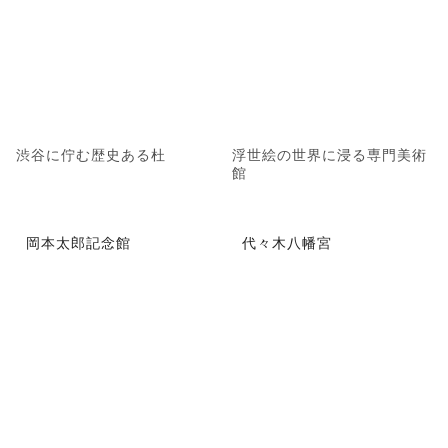
渋谷に佇む歴史ある杜
浮世絵の世界に浸る専門美術
館
岡本太郎記念館
代々木八幡宮