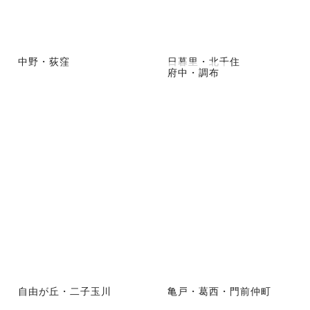
中野・荻窪
日暮里・北千住
府中・調布
自由が丘・二子玉川
亀戸・葛西・門前仲町