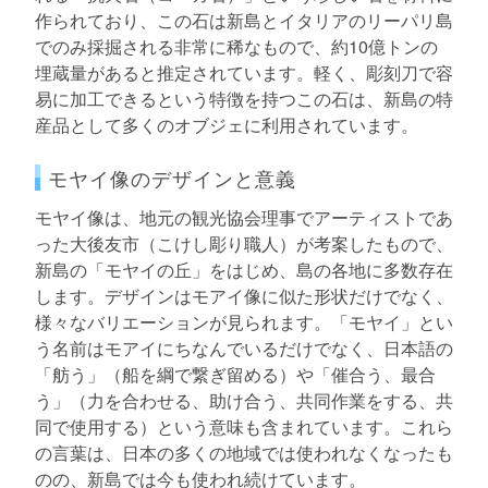
作られており、この石は新島とイタリアのリーパリ島
でのみ採掘される非常に稀なもので、約10億トンの
埋蔵量があると推定されています。軽く、彫刻刀で容
易に加工できるという特徴を持つこの石は、新島の特
産品として多くのオブジェに利用されています。
モヤイ像のデザインと意義
モヤイ像は、地元の観光協会理事でアーティストであ
った大後友市（こけし彫り職人）が考案したもので、
新島の「モヤイの丘」をはじめ、島の各地に多数存在
します。デザインはモアイ像に似た形状だけでなく、
様々なバリエーションが見られます。「モヤイ」とい
う名前はモアイにちなんでいるだけでなく、日本語の
「舫う」（船を綱で繋ぎ留める）や「催合う、最合
う」（力を合わせる、助け合う、共同作業をする、共
同で使用する）という意味も含まれています。これら
の言葉は、日本の多くの地域では使われなくなったも
のの、新島では今も使われ続けています。