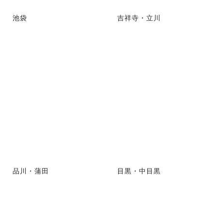
池袋
吉祥寺・立川
品川・蒲田
目黒・中目黒