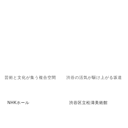
芸術と文化が集う複合空間
渋谷の活気が駆け上がる坂道
NHKホール
渋谷区立松濤美術館