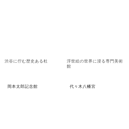
渋谷に佇む歴史ある杜
浮世絵の世界に浸る専門美術
館
岡本太郎記念館
代々木八幡宮