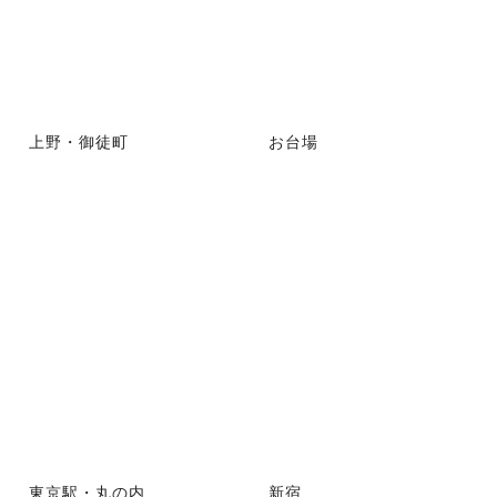
上野・御徒町
お台場
東京駅・丸の内
新宿