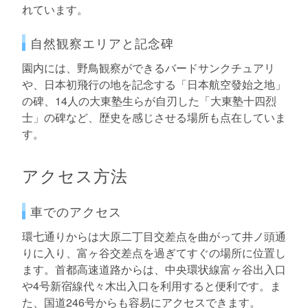
れています。
自然観察エリアと記念碑
園内には、野鳥観察ができるバードサンクチュアリ
や、日本初飛行の地を記念する「日本航空發始之地」
の碑、14人の大東塾生らが自刃した「大東塾十四烈
士」の碑など、歴史を感じさせる場所も点在していま
す。
アクセス方法
車でのアクセス
環七通りからは大原二丁目交差点を曲がって井ノ頭通
りに入り、富ヶ谷交差点を過ぎてすぐの場所に位置し
ます。首都高速道路からは、中央環状線富ヶ谷出入口
や4号新宿線代々木出入口を利用すると便利です。ま
た、国道246号からも容易にアクセスできます。