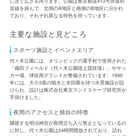
に次ぐ広さを誇ります。公園は東京都道413号赤坂杉
並線を挟んで、北側のA地区と南側のB地区に分かれ
ており、それぞれ異なる特色を持っています。
主要な施設と見どころ
スポーツ施設とイベントエリア
代々木公園には、オリンピックの選手村で使用された
「織田フィールド（代々木公園陸上競技場）」やサッ
カー場、球技用グランドが整備されています。1990
年には、大小3基の噴水と水回廊を持つ水景施設が設
けられ、設計は株式会社東京ランドスケープ研究所が
手掛けました。
夜間のアクセスと独自の特徴
隣接する明治神宮が夜間立ち入り禁止となっているの
に対し、代々木公園は24時間開放されており、訪れ