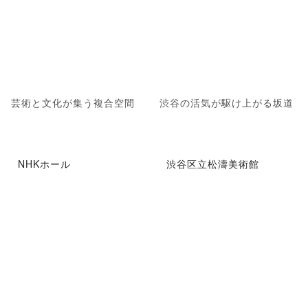
芸術と文化が集う複合空間
渋谷の活気が駆け上がる坂道
NHKホール
渋谷区立松濤美術館