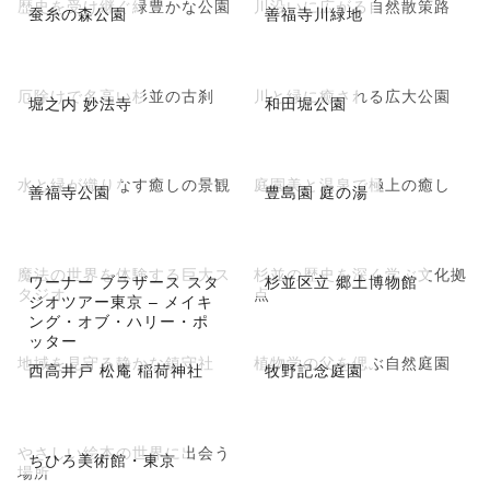
歴史を受け継ぐ緑豊かな公園
川沿いに広がる自然散策路
蚕糸の森公園
善福寺川緑地
厄除けで名高い杉並の古刹
川と緑に癒される広大公園
堀之内 妙法寺
和田堀公園
水と緑が織りなす癒しの景観
庭園美と温泉で極上の癒し
善福寺公園
豊島園 庭の湯
魔法の世界を体験する巨大ス
杉並の歴史を深く学ぶ文化拠
ワーナー ブラザース スタ
杉並区立 郷土博物館
タジオ
点
ジオツアー東京 – メイキ
ング・オブ・ハリー・ポ
ッター
地域を見守る静かな鎮守社
植物学の父を偲ぶ自然庭園
西高井戸 松庵 稲荷神社
牧野記念庭園
やさしい絵本の世界に出会う
ちひろ美術館・東京
場所