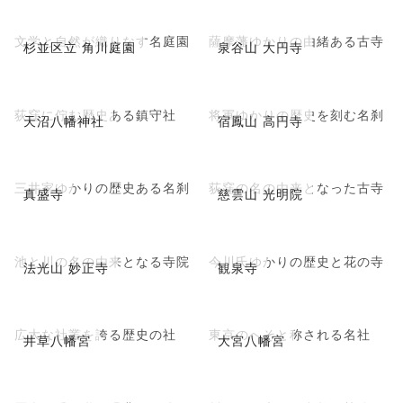
文学と自然が織りなす名庭園
薩摩藩ゆかりの由緒ある古寺
杉並区立 角川庭園
泉谷山 大円寺
荻窪に佇む歴史ある鎮守社
将軍ゆかりの歴史を刻む名刹
天沼八幡神社
宿鳳山 高円寺
三井家ゆかりの歴史ある名刹
荻窪の名の由来となった古寺
真盛寺
慈雲山 光明院
池と川の名の由来となる寺院
今川氏ゆかりの歴史と花の寺
法光山 妙正寺
観泉寺
広大な社叢を誇る歴史の社
東京のへそと称される名社
井草八幡宮
大宮八幡宮