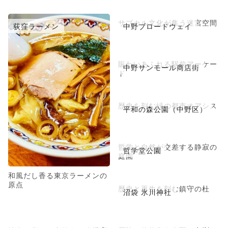
サブカル文化が集う迷宮空間
荻窪ラーメン
中野ブロードウェイ
賑わいあふれる駅前アーケー
中野サンモール商店街
ド
歴史を刻む緑の都市オアシス
平和の森公園（中野区）
哲学と自然が交差する静寂の
哲学堂公園
庭園
和風だし香る東京ラーメンの
原点
歴史と再生を刻む鎮守の杜
沼袋 氷川神社