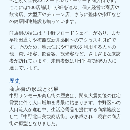
へと続く全長224メートルのアーケード商店街です。
ここには100店舗以上が軒を連ね、個人経営の商店や
飲食店、大型店やチェーン店、さらに整体や指圧など
の健康関連施設も揃っています。
商店街の端には「中野ブロードウェイ」があり、また
早稲田通りや梅照院新井薬師へのアクセスも良好で
す。そのため、地元住民や中野駅を利用する人々の
他、買い物客、飲食客、観光客など、さまざまな来訪
者が訪れています。来街者数は1日平均で約5万人に
達しています。
歴史
商店街の形成と発展
中野サンモール商店街の歴史は、関東大震災後の住宅
需要に伴う人口増加を背景に始まります。中野区への
人口流入が進む中、生活必需品を提供する商業施設と
して「中野北口美観商店街」が形成され、現在の商店
街の原型となりました。