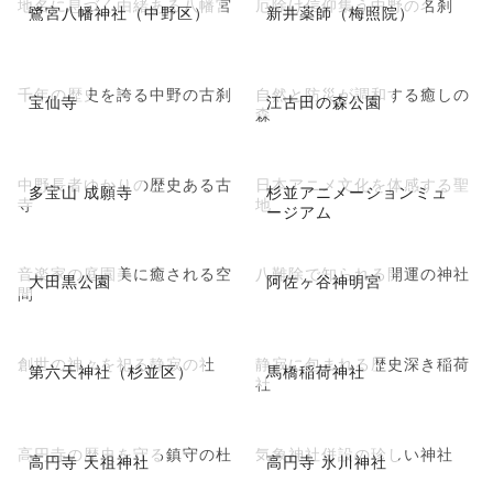
地名に息づく由緒ある八幡宮
厄除け信仰集う中野の名刹
鷺宮八幡神社（中野区）
新井薬師（梅照院）
千年の歴史を誇る中野の古刹
自然と防災が調和する癒しの
宝仙寺
江古田の森公園
森
中野長者ゆかりの歴史ある古
日本アニメ文化を体感する聖
多宝山 成願寺
杉並アニメーションミュ
寺
地
ージアム
音楽家の庭園美に癒される空
八難除で知られる開運の神社
大田黒公園
阿佐ヶ谷神明宮
間
創世の神々を祀る静寂の社
静寂に包まれる歴史深き稲荷
第六天神社（杉並区）
馬橋稲荷神社
社
高円寺の歴史を守る鎮守の杜
気象神社併設の珍しい神社
高円寺 天祖神社
高円寺 氷川神社