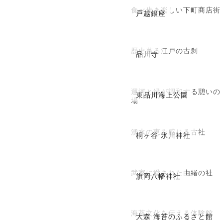
食べ歩き楽しい下町商店街
戸越銀座
歴史薫る江戸の古刹
品川寺
運河と緑が調和する憩いの
東品川海上公園
場
湧水の恵み感じる古社
桐ヶ谷 氷川神社
武家に愛された由緒の社
旗岡八幡神社
海苔文化を伝える体験館
大森 海苔のふるさと館