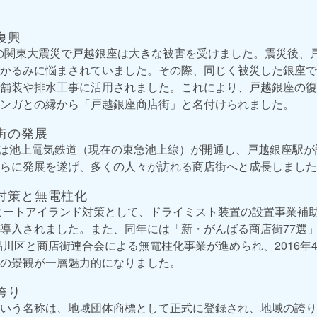
復興
年）の関東大震災で戸越銀座は大きな被害を受けました。震災後、
かるみに悩まされていました。その際、同じく被災した銀座で
舗装や排水工事に活用されました。これにより、戸越銀座の復
ンガとの縁から「戸越銀座商店街」と名付けられました。
街の発展
）には池上電気鉄道（現在の東急池上線）が開通し、戸越銀座駅
らに発展を遂げ、多くの人々が訪れる商店街へと成長しました
対策と無電柱化
のヒートアイランド対策として、ドライミスト装置の設置事業補
導入されました。また、同年には「新・がんばる商店街77選
は品川区と商店街連合会による無電柱化事業が進められ、2016年
の景観が一層魅力的になりました。
誇り
いう名称は、地域団体商標として正式に登録され、地域の誇り