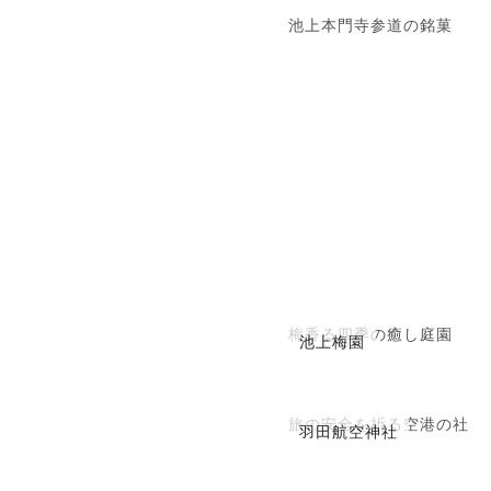
池上本門寺参道の銘菓
梅香る四季の癒し庭園
池上梅園
旅の安全を祈る空港の社
羽田航空神社