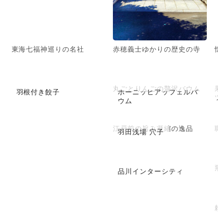
東海七福神巡りの名社
赤穂義士ゆかりの歴史の寺
丸ごとりんごの贅沢バウム
羽根付き餃子
ホーニッヒアッフェルバ
ウム
江戸前の旨み凝縮の逸品
羽田浅場 穴子
品川インターシティ