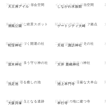
アートと水辺の都会空間
イルカと出会う感動空間
天王洲アイル
しながわ水族館
東京湾を望む絶景スポット
駅直結の都市型ライフ拠点
潮風公園
ゲートシティ大崎
龍神伝説息づく開運の社
二社が結ばれた歴史の社
蛇窪神社
天祖・諏訪神社
地域に寄り添う守り神の社
武神を祀る勝運の神社
居木神社
大井 鹿嶋神社
水と桜が彩る癒しの池
日蓮ゆかりの荘厳な大本山
洗足池
池上本門寺
考古学の原点となる遺跡
日蓮入滅の地に建つ寺
大森貝塚
本行寺