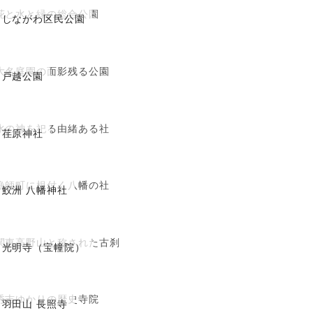
花と水と緑の総合公園
しながわ区民公園
大名庭園の面影残る公園
戸越公園
水の神を祀る由緒ある社
荏原神社
漁師町に根付く八幡の社
鮫洲 八幡神社
関東高野山と称された古刹
光明寺（宝幢院）
秀吉ゆかりの歴史寺院
羽田山 長照寺