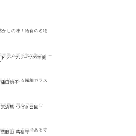
懐かしの味！給食の名物
果実香る新感覚の和スイー
ドライフルーツの羊羹
ツ
職人技が光る繊細ガラス
蒲田切子
飛行機を間近で楽しむ
京浜島 つばさ公園
頼朝ゆかりの由緒ある寺
慈眼山 萬福寺