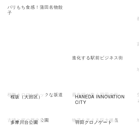
パリもち食感！蒲田名物餃
子
進化する駅前ビジネス街
桜舞うロマンチックな坂道
最先端が集う羽田の街
桜坂（大田区）
HANEDA INNOVATION
CITY
古墳と桜の歴史公園
物流を支える巨大拠点
多摩川台公園
羽田クロノゲート