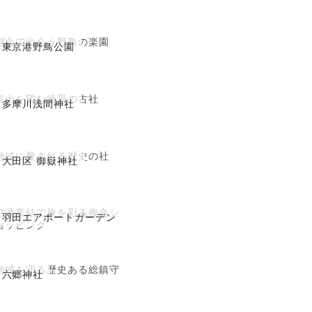
都会で出会う野鳥の楽園
東京港野鳥公園
富士を望む絶景の古社
多摩川浅間神社
地域に愛される歴史の社
大田区 御嶽神社
空港直結で旅を彩る複合シ
羽田エアポートガーデン
ョッピング
地域を守る歴史ある総鎮守
六郷神社