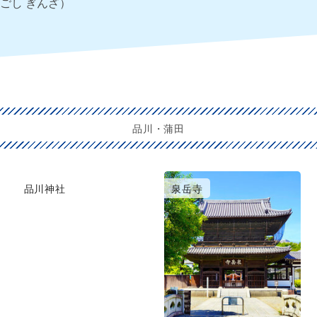
ごし ぎんざ）
品川・蒲田
品川神社
泉岳寺