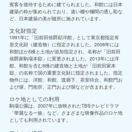
賓客を接待するために建てられました。和館には日本
建築の粋が集められており、違い棚や欄間の透し彫な
ど、日本建築の美が随所に施されています。
文化財指定
1991年に「旧前田侯爵邸洋館」として東京都指定有
形文化財（建造物）に指定されました。2008年には
和館ほか5棟と土地が追加指定され、名称が「旧前田
侯爵家駒場本邸」に変更されました。2013年には洋
館、和館を含む8棟の建造物と土地が「旧前田家本
邸」の名称で国の重要文化財に指定されました。指定
物件には、洋館、和館、渡廊下、茶室待合、和館門お
よび塀、門衛所、正門および塀などが含まれます。
ロケ地としての利用
駒場公園は、2007年に放映されたTBSテレビドラマ
「華麗なる一族」など、さまざまな映像作品のロケ地
としても利用されています。