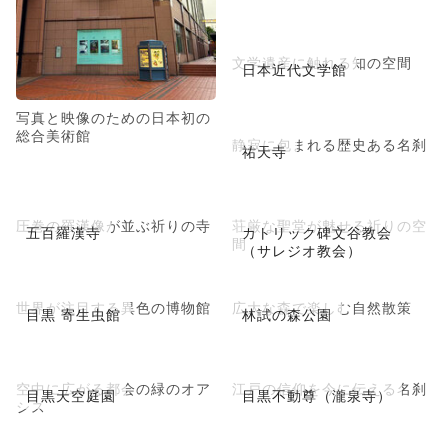
文学遺産に触れる知の空間
日本近代文学館
写真と映像のための日本初の
総合美術館
静寂に包まれる歴史ある名刹
祐天寺
圧巻の羅漢像が並ぶ祈りの寺
荘厳な聖堂が魅せる祈りの空
五百羅漢寺
カトリック碑文谷教会
間
（サレジオ教会）
世界が注目する異色の博物館
広大な森で楽しむ自然散策
目黒 寄生虫館
林試の森公園
空中に広がる都会の緑のオア
江戸の信仰を今に伝える名刹
目黒天空庭園
目黒不動尊（瀧泉寺）
シス