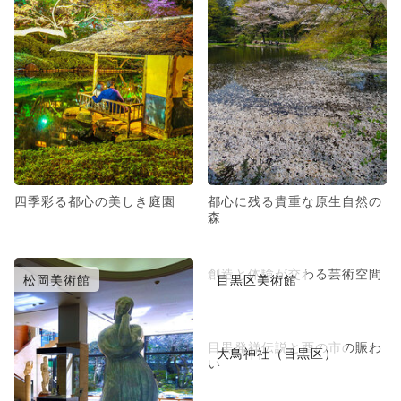
四季彩る都心の美しき庭園
都心に残る貴重な原生自然の
森
創造と体験が交わる芸術空間
松岡美術館
目黒区美術館
目黒発祥伝説と酉の市の賑わ
大鳥神社（目黒区）
い