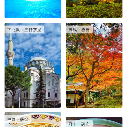
下北沢・三軒茶屋
練馬・板橋
中野・荻窪
日暮里・北千住
府中・調布