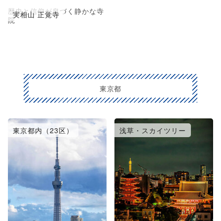
歴史と信仰が息づく静かな寺
実相山 正覚寺
院
東京都
東京都内（23区）
浅草・スカイツリー