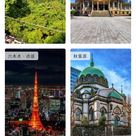
六本木・赤坂
秋葉原