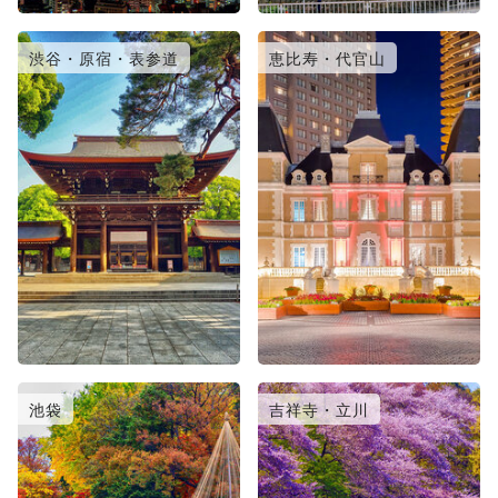
渋谷・原宿・表参道
恵比寿・代官山
池袋
吉祥寺・立川