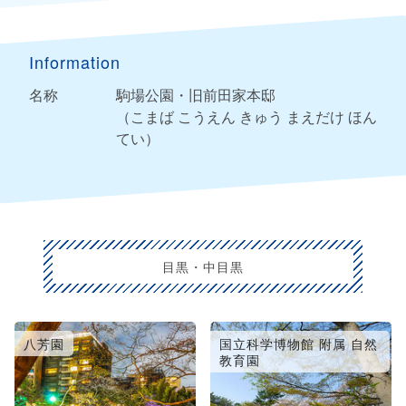
Information
名称
駒場公園・旧前田家本邸
（こまば こうえん きゅう まえだけ ほん
てい）
目黒・中目黒
八芳園
国立科学博物館 附属 自然
教育園