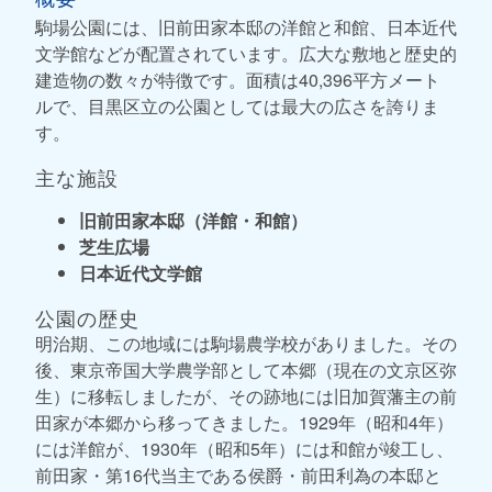
駒場公園には、旧前田家本邸の洋館と和館、日本近代
文学館などが配置されています。広大な敷地と歴史的
建造物の数々が特徴です。面積は40,396平方メート
ルで、目黒区立の公園としては最大の広さを誇りま
す。
主な施設
旧前田家本邸（洋館・和館）
芝生広場
日本近代文学館
公園の歴史
明治期、この地域には駒場農学校がありました。その
後、東京帝国大学農学部として本郷（現在の文京区弥
生）に移転しましたが、その跡地には旧加賀藩主の前
田家が本郷から移ってきました。1929年（昭和4年）
には洋館が、1930年（昭和5年）には和館が竣工し、
前田家・第16代当主である侯爵・前田利為の本邸と