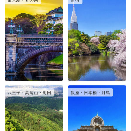
東京駅・丸の内
新宿
八王子・高尾山・町田
銀座・日本橋・月島