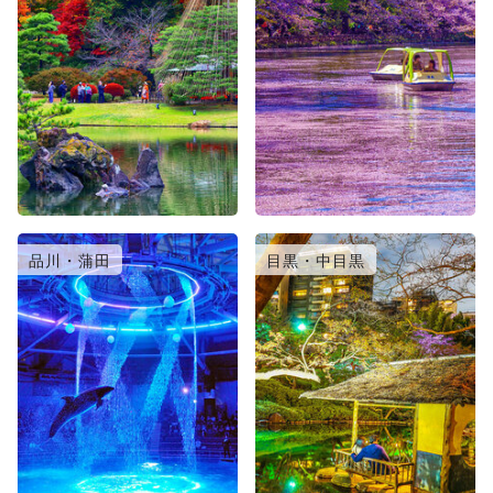
品川・蒲田
目黒・中目黒