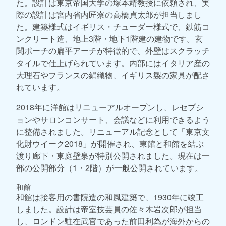
た。設計は東京帝国大学の塚本靖教授に依頼され、実
際の設計は宮内省内匠寮の高橋貞太郎が担当しまし
た。建築様式はイギリス・チューダー様式で、鉄筋コ
ンクリート造、地上3階・地下1階建の建物です。玄
関ポーチの扁平アーチが特徴的で、外壁はスクラッチ
タイルで仕上げられています。内部にはイタリア産の
大理石やフランスの絹織物、イギリス製の家具が配さ
れています。
2018年に洋館はリニューアルオープンし、レセプシ
ョンやサロンコンサート、会議などに利用できるよう
に整備されました。リニューアル記念として「東京文
化財ウイーク2018」が開催され、東館と和館を結ぶ
渡り廊下・東庭壁泉が特別公開されました。現在は一
部の公開部分（1・2階）が一般公開されています。
和館
和館は接客用の書院造の和風建築で、1930年に竣工
しました。設計は帝室技芸員の佐々木岩次郎が担当
し、ロンドン駐在武官であった前田利為が海外からの