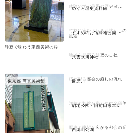
体験で学ぶ目黒の歴史散歩
めぐろ歴史資料館
竹林に癒やされる昔懐かしの
すずめのお宿緑地公園
風景
静寂で味わう東西美術の粋
地域を見守る静寂の古社
八雲氷川神社
桜が彩る都会の癒しの流れ
東京都 写真美術館
目黒川
洋館と和館が織りなす名邸美
駒場公園・旧前田家本邸
歴史と眺望が広がる都会の丘
西郷山公園