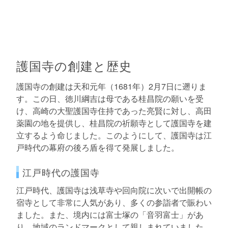
護国寺の創建と歴史
護国寺の創建は天和元年（1681年）2月7日に遡りま
す。この日、徳川綱吉は母である桂昌院の願いを受
け、高崎の大聖護国寺住持であった亮賢に対し、高田
薬園の地を提供し、桂昌院の祈願寺として護国寺を建
立するよう命じました。このようにして、護国寺は江
戸時代の幕府の後ろ盾を得て発展しました。
江戸時代の護国寺
江戸時代、護国寺は浅草寺や回向院に次いで出開帳の
宿寺として非常に人気があり、多くの参詣者で賑わい
ました。また、境内には富士塚の「音羽富士」があ
り、地域のランドマークとして親しまれていました。