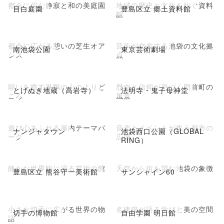
都会に佇む静寂と和の美庭園
地域の歴史と文化を紡ぐ資料
目白庭園
豊島区立 郷土資料館
館
都会に広がる憩いの芝生オア
芸術が交差する池袋の文化拠
南池袋公園
東京芸術劇場
シス
点
願いを癒す巣鴨の心のよりど
歴史と信仰が息づく門前町の
とげぬき地蔵（高岩寺）
法明寺・鬼子母神堂
ころ
風景
遊び心あふれる屋内テーマパ
音楽とイベントが集う都市の
ナンジャタウン
池袋西口公園（GLOBAL
ーク
広場
RING）
静かな世界観に浸る芸術の館
天空から街を望む池袋の象徴
豊島区立 熊谷守一美術館
サンシャイン60
小さな切手に広がる世界の物
名建築が語る学びと美の空間
切手の博物館
自由学園 明日館
語