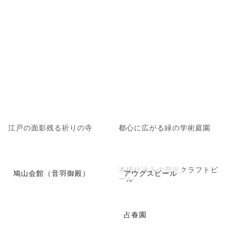
江戸の面影残る祈りの寺
都心に広がる緑の学術庭園
本場仕込みの贅沢クラフトビ
鳩山会館（音羽御殿）
アウグスビール
ール
占春園