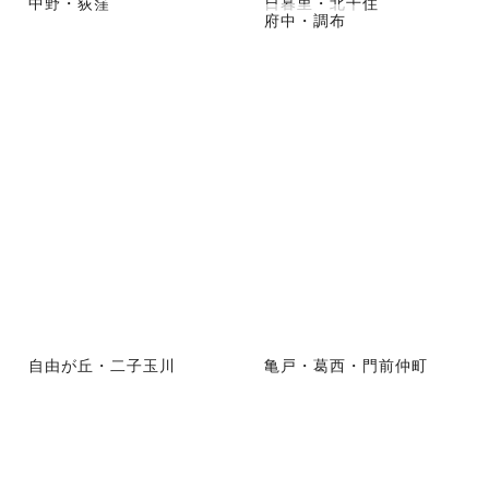
中野・荻窪
日暮里・北千住
府中・調布
自由が丘・二子玉川
亀戸・葛西・門前仲町