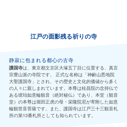
江戸の面影残る祈りの寺
静寂に包まれる都心の古寺
護国寺
は、東京都文京区大塚五丁目に位置する、真言
宗豊山派の寺院です。 正式な名称は「神齢山悉地院
大聖護国寺」とされ、その歴史と文化的価値から多く
の人々に親しまれています。本尊は桂昌院の念持仏で
ある琥珀如意輪観音（絶対秘仏）であり、本堂（観音
堂）の本尊は堀田正虎の母・栄隆院尼が寄附した如意
輪観世音菩薩です。また、護国寺は江戸三十三観音札
所の第13番札所としても知られています。