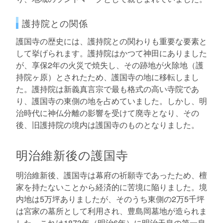
護持院との関係
護国寺の歴史には、護持院との関わりも重要な要素と
して挙げられます。護持院はかつて神田にありました
が、享保2年の火災で焼失し、その跡地が火除地（護
持院ヶ原）とされたため、護国寺の地に移転しまし
た。護持院は新義真言宗で最も格式の高い寺院であ
り、護国寺の東側の地を占めていました。しかし、明
治時代に神仏分離の影響を受けて廃寺となり、その
後、旧護持院の境内は護国寺のものとなりました。
明治維新後の護国寺
明治維新後、護国寺は幕府の祈願寺であったため、檀
家を持たないことから経済的に苦境に陥りました。境
内地は5万坪ありましたが、そのうち東側の2万5千坪
は宮家の墓所として利用され、豊島岡墓地が造られま
した。これは1873年（明治6年）に明治天皇の第一皇