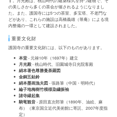
す。月光殿は、桃山時代の建築様式を持つ建物で、そ
の美しさから多くの茶会が催されるようになりまし
た。また、護国寺には5つの茶室、多宝塔、不老門な
どがあり、これらの施設は高橋義雄（箒庵）による境
内整備の一環として建設されました。
重要文化財
護国寺の重要文化財には、以下のものがあります。
本堂
- 元禄10年（1697年）建立
月光殿
- 桃山時代、旧園城寺日光院客殿
絹本著色尊勝曼荼羅図
金銅五鈷鈴
絹本墨画漁夫図
- 張路筆（中国・明時代）
綸子地梅樹竹模様染繍振袖
諸寺縁起集
騎竜観音
- 原田直次郎筆（1890年、油絵、麻
布）（東京国立近代美術館に寄託、2007年度指
定）