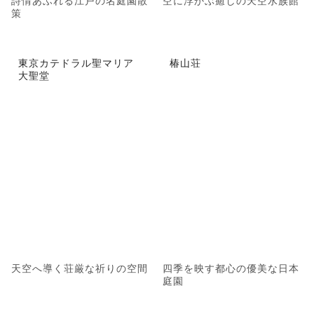
詩情あふれる江戸の名庭園散
空に浮かぶ癒しの天空水族館
策
東京カテドラル聖マリア
椿山荘
大聖堂
天空へ導く荘厳な祈りの空間
四季を映す都心の優美な日本
庭園