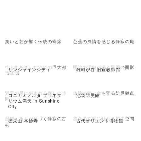
笑いと芸が響く伝統の寄席
芭蕉の風情を感じる静寂の庵
空と街を楽しむ池袋の巨大都
明治の洋館が語る異国の面影
サンシャインシティ
雑司が谷 旧宣教師館
市空間
満天の星に包まれる癒しの時
体験で学ぶ命を守る防災拠点
コニカミノルタ プラネタ
池袋防災館
間
リウム満天 in Sunshine
City
歴史と祈りが息づく静寂の古
悠久の文明に触れる知の空間
徳栄山 本妙寺
古代オリエント博物館
刹