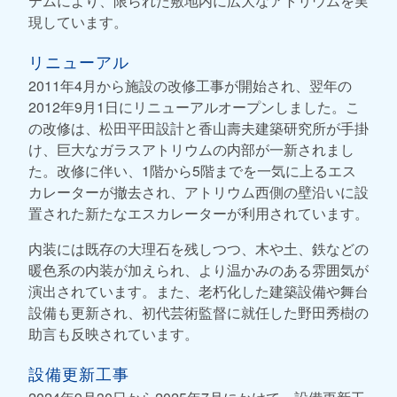
テムにより、限られた敷地内に広大なアトリウムを実
現しています。
リニューアル
2011年4月から施設の改修工事が開始され、翌年の
2012年9月1日にリニューアルオープンしました。こ
の改修は、松田平田設計と香山壽夫建築研究所が手掛
け、巨大なガラスアトリウムの内部が一新されまし
た。改修に伴い、1階から5階までを一気に上るエス
カレーターが撤去され、アトリウム西側の壁沿いに設
置された新たなエスカレーターが利用されています。
内装には既存の大理石を残しつつ、木や土、鉄などの
暖色系の内装が加えられ、より温かみのある雰囲気が
演出されています。また、老朽化した建築設備や舞台
設備も更新され、初代芸術監督に就任した野田秀樹の
助言も反映されています。
設備更新工事