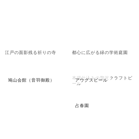
江戸の面影残る祈りの寺
都心に広がる緑の学術庭園
本場仕込みの贅沢クラフトビ
鳩山会館（音羽御殿）
アウグスビール
ール
占春園