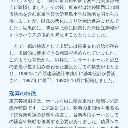
ラハウスを」と、当時の東京都知事であった美濃部亮
吉に陳情しました。その後、東京都は池袋駅西口の闇
市跡地を含む東京学芸大学豊島小学校跡地を国から取
得しましたが、財政の悪化により計画は進みませんで
した。結果的に、初台駅北側に開業した新国立劇場が
オペラハウスの役割を果たすこととなりました。
一方で、都の施設として上野には東京文化会館が存在
し、多目的に使用できる施設が求められていました。
このような背景から、純粋なコンサートホールと公立
の芝居小屋を組み合わせた施設としての構想がまとま
り、1985年に芦原建築設計事務所に基本設計が委託
され、1987年に着工、1990年10月に開館しました。
建築の特徴
東京芸術劇場は、ホールを縦に積み重ねた積層型の建
築が特徴です。この設計には、敷地の北側端を走る地
下鉄有楽町線の影響を考慮し、音楽専用ホールとして
の騒音や振動を遮断する必要がありました。積層シス