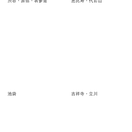
渋谷・原宿・表参道
恵比寿・代官山
池袋
吉祥寺・立川