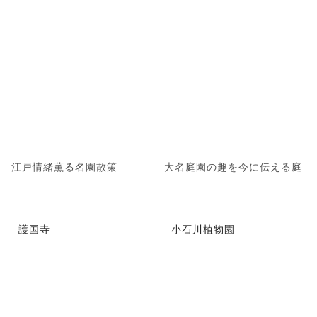
江戸情緒薫る名園散策
大名庭園の趣を今に伝える庭
護国寺
小石川植物園