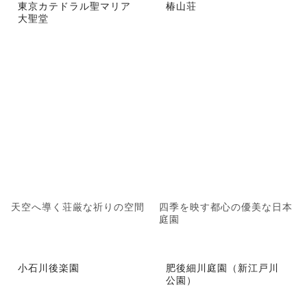
東京カテドラル聖マリア
椿山荘
大聖堂
天空へ導く荘厳な祈りの空間
四季を映す都心の優美な日本
庭園
小石川後楽園
肥後細川庭園（新江戸川
公園）