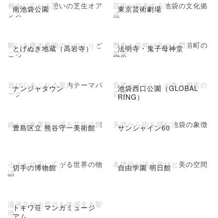
都会に広がる憩いの芝生オア
芸術が交差する池袋の文化拠
南池袋公園
東京芸術劇場
シス
点
願いを癒す巣鴨の心のよりど
歴史と信仰が息づく門前町の
とげぬき地蔵（高岩寺）
法明寺・鬼子母神堂
ころ
風景
遊び心あふれる屋内テーマパ
音楽とイベントが集う都市の
ナンジャタウン
池袋西口公園（GLOBAL
ーク
広場
RING）
静かな世界観に浸る芸術の館
天空から街を望む池袋の象徴
豊島区立 熊谷守一美術館
サンシャイン60
小さな切手に広がる世界の物
名建築が語る学びと美の空間
切手の博物館
自由学園 明日館
語
漫画文化の原点を体感する聖
トキワ荘 マンガミュージ
地
アム