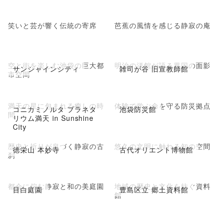
笑いと芸が響く伝統の寄席
芭蕉の風情を感じる静寂の庵
空と街を楽しむ池袋の巨大都
明治の洋館が語る異国の面影
サンシャインシティ
雑司が谷 旧宣教師館
市空間
満天の星に包まれる癒しの時
体験で学ぶ命を守る防災拠点
コニカミノルタ プラネタ
池袋防災館
間
リウム満天 in Sunshine
City
歴史と祈りが息づく静寂の古
悠久の文明に触れる知の空間
徳栄山 本妙寺
古代オリエント博物館
刹
都会に佇む静寂と和の美庭園
地域の歴史と文化を紡ぐ資料
目白庭園
豊島区立 郷土資料館
館