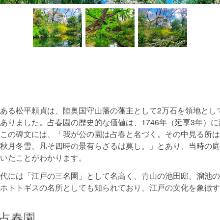
ある松平頼貞は、陸奥国守山藩の藩主として2万石を領地とし
ありました。占春園の歴史的な価値は、1746年（延享3年）
この碑文には、「我が公の園は占春と名づく。その中見る所は
秋月冬雪、凡そ四時の景有らざるは莫し。」とあり、当時の庭
いたことがわかります。
代には「江戸の三名園」として名高く、青山の池田邸、溜池の
ホトトギスの名所としても知られており、江戸の文化を象徴す
占春園