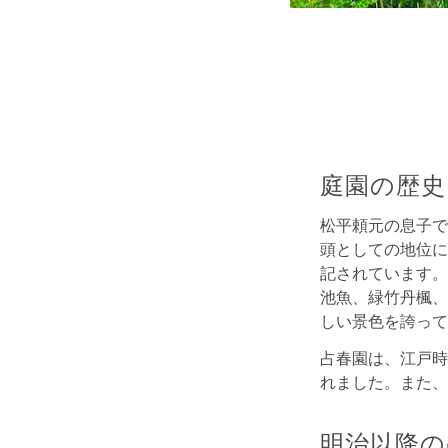
庭園の歴史
松平頼元の息子で
頭としての地位に
記されています。
池魚、緑竹丹楓、
しい景色を誇って
占春園は、江戸時
れました。また、
明治以降の