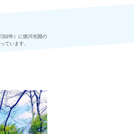
万治2年）に徳川光圀の
っています。