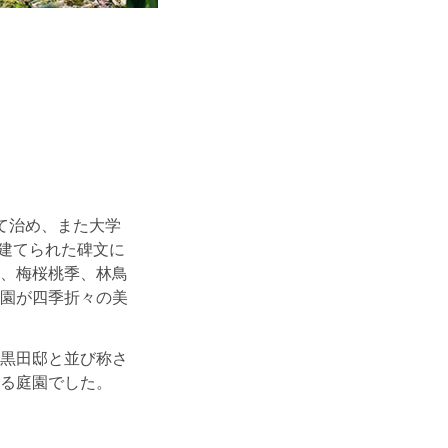
て治め、また大学
に建てられた碑文に
、梅桜桃季、林鳥
園が四季折々の美
黒田邸と並び称さ
る庭園でした。