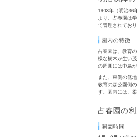
1903年（明治
より、占春園は学
て管理されており
園内の特徴
占春園は、教育の
様な樹木が生い茂
の周囲には中島が
また、東側の低地
教育の森公園側の
す。園内には、柔
占春園の利
開園時間