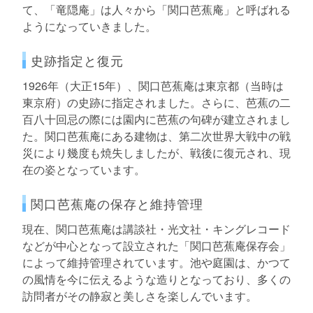
て、「竜隠庵」は人々から「関口芭蕉庵」と呼ばれる
ようになっていきました。
史跡指定と復元
1926年（大正15年）、関口芭蕉庵は東京都（当時は
東京府）の史跡に指定されました。さらに、芭蕉の二
百八十回忌の際には園内に芭蕉の句碑が建立されまし
た。関口芭蕉庵にある建物は、第二次世界大戦中の戦
災により幾度も焼失しましたが、戦後に復元され、現
在の姿となっています。
関口芭蕉庵の保存と維持管理
現在、関口芭蕉庵は講談社・光文社・キングレコード
などが中心となって設立された「関口芭蕉庵保存会」
によって維持管理されています。池や庭園は、かつて
の風情を今に伝えるような造りとなっており、多くの
訪問者がその静寂と美しさを楽しんでいます。