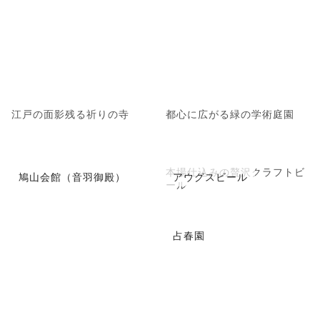
江戸の面影残る祈りの寺
都心に広がる緑の学術庭園
本場仕込みの贅沢クラフトビ
鳩山会館（音羽御殿）
アウグスビール
ール
占春園