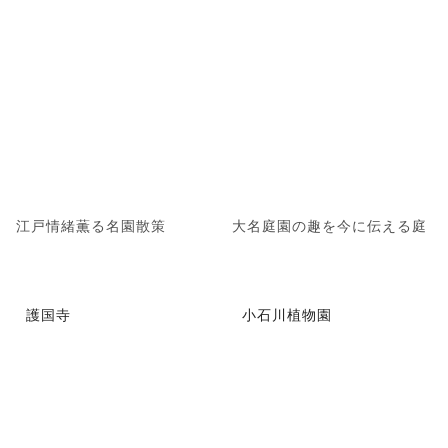
江戸情緒薫る名園散策
大名庭園の趣を今に伝える庭
護国寺
小石川植物園