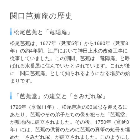
関口芭蕉庵の歴史
松尾芭蕉と「竜隠庵」
松尾芭蕉は、1677年（延宝5年）から1680年（延宝8
年）の約4年間、江戸において神田上水の改修工事に
従事していました。この期間、芭蕉は「竜隠庵」と呼
ばれる水番屋に住んでいたとされています。これが後
に「関口芭蕉庵」として知られるようになる場所の始
まりです。
「芭蕉堂」の建立と「さみだれ塚」
1726年（享保11年）、松尾芭蕉の33回忌を迎えるに
あたり、芭蕉やその弟子たちの像を祀った「芭蕉堂」
が敷地内に建立されました。その後、1750年（寛延3
年）には、芭蕉の供養のために芭蕉の真筆の短冊を埋
めた「さみだれ塚」が建立されました。このようにし