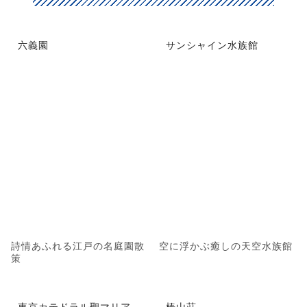
六義園
サンシャイン水族館
詩情あふれる江戸の名庭園散
空に浮かぶ癒しの天空水族館
策
東京カテドラル聖マリア
椿山荘