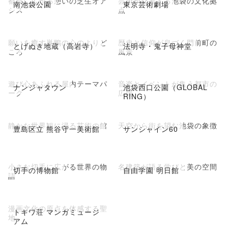
都会に広がる憩いの芝生オア
芸術が交差する池袋の文化拠
南池袋公園
東京芸術劇場
シス
点
願いを癒す巣鴨の心のよりど
歴史と信仰が息づく門前町の
とげぬき地蔵（高岩寺）
法明寺・鬼子母神堂
ころ
風景
遊び心あふれる屋内テーマパ
音楽とイベントが集う都市の
ナンジャタウン
池袋西口公園（GLOBAL
ーク
広場
RING）
静かな世界観に浸る芸術の館
天空から街を望む池袋の象徴
豊島区立 熊谷守一美術館
サンシャイン60
小さな切手に広がる世界の物
名建築が語る学びと美の空間
切手の博物館
自由学園 明日館
語
漫画文化の原点を体感する聖
トキワ荘 マンガミュージ
地
アム