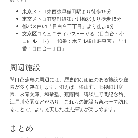
東京メトロ東西線早稲田駅より徒歩15分
東京メトロ有楽町線江戸川橋駅より徒歩15分
都バス白61「目白台三丁目」より徒歩6分
文京区コミュニティバスBーぐる（目白台・小
日向ルート）「10番：ホテル椿山荘東京」「11
番：目白台一丁目」
周辺施設
関口芭蕉庵の周辺には、歴史的な価値のある施設や庭
園が多く存在します。例えば、椿山荘、肥後細川庭
園、永青文庫、和敬塾、蕉雨園、講談社野間記念館、
江戸川公園などがあり、これらの施設も合わせて訪れ
ることで、より充実した歴史探訪が楽しめます。
まとめ