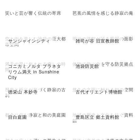
笑いと芸が響く伝統の寄席
芭蕉の風情を感じる静寂の庵
空と街を楽しむ池袋の巨大都
明治の洋館が語る異国の面影
サンシャインシティ
雑司が谷 旧宣教師館
市空間
満天の星に包まれる癒しの時
体験で学ぶ命を守る防災拠点
コニカミノルタ プラネタ
池袋防災館
間
リウム満天 in Sunshine
City
歴史と祈りが息づく静寂の古
悠久の文明に触れる知の空間
徳栄山 本妙寺
古代オリエント博物館
刹
都会に佇む静寂と和の美庭園
地域の歴史と文化を紡ぐ資料
目白庭園
豊島区立 郷土資料館
館