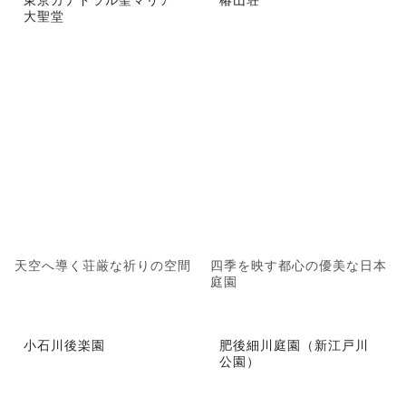
大聖堂
天空へ導く荘厳な祈りの空間
四季を映す都心の優美な日本
庭園
小石川後楽園
肥後細川庭園（新江戸川
公園）