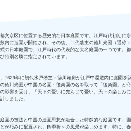
都文京区に位置する歴史的な日本庭園です。江戸時代初期に水
敷内に造園が開始され、その後、二代藩主の徳川光圀（通称：
式の日本庭園で、江戸時代の代表的な大名庭園の一つです。都
び特別名勝に指定されています。
、1629年に初代水戸藩主・徳川頼房が江戸中屋敷内に庭園を
の徳川光圀が中国の名園・後楽園の名を取って「後楽園」と命
の影響を受け、「天下の憂いに先んじて憂い、天下の楽しみに
計しました。
庭園の技法と中国の造園思想が融合した特徴的な庭園です。園
どが巧みに配置され、四季折々の風景が楽しめます。特に、春