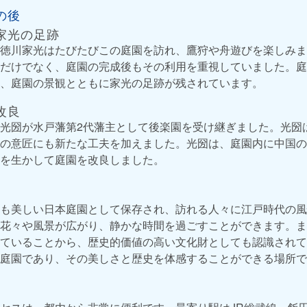
の後
家光の足跡
徳川家光はたびたびこの庭園を訪れ、鷹狩や舟遊びを楽しみま
だけでなく、庭園の完成後もその利用を重視していました。庭
、庭園の景観とともに家光の足跡が残されています。
改良
光圀が水戸藩第2代藩主として後楽園を受け継ぎました。光圀
の意匠にも新たな工夫を加えました。光圀は、庭園内に中国の
を生かして庭園を改良しました。
も美しい日本庭園として保存され、訪れる人々に江戸時代の風
花々や風景が広がり、静かな時間を過ごすことができます。ま
ていることから、歴史的価値の高い文化財としても認識されて
庭園であり、その美しさと歴史を体感することができる場所で