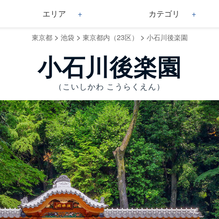
エリア
カテゴリ
>
>
>
東京都
池袋
東京都内（23区）
小石川後楽園
小石川後楽園
（こいしかわ こうらくえん）