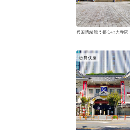
異国情緒漂う都心の大寺院
歌舞伎座