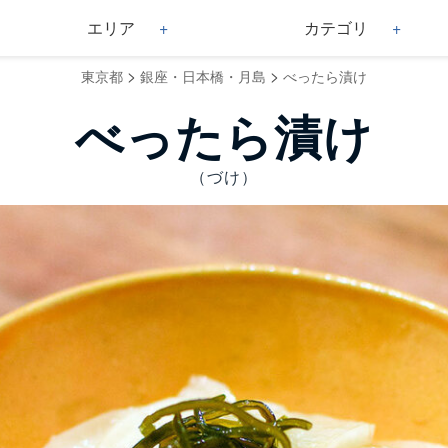
エリア
カテゴリ
>
>
東京都
銀座・日本橋・月島
べったら漬け
べったら漬け
（づけ）