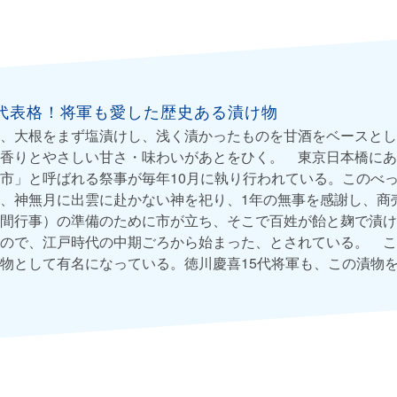
代表格！将軍も愛した歴史ある漬け物
、大根をまず塩漬けし、浅く漬かったものを甘酒をベースとし
香りとやさしい甘さ・味わいがあとをひく。 東京日本橋にあ
市」と呼ばれる祭事が毎年10月に執り行われている。このべ
、神無月に出雲に赴かない神を祀り、1年の無事を感謝し、商
間行事）の準備のために市が立ち、そこで百姓が飴と麹で漬け
ので、江戸時代の中期ごろから始まった、とされている。 こ
物として有名になっている。徳川慶喜15代将軍も、この漬物