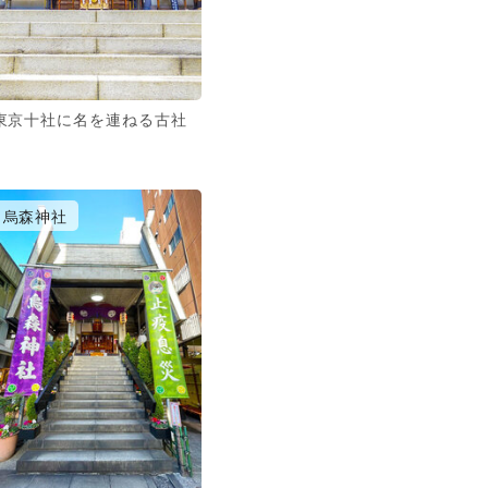
東京十社に名を連ねる古社
烏森神社