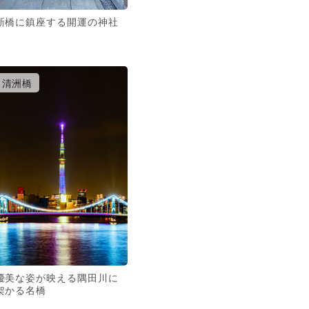
新橋に鎮座する開運の神社
清洲橋
優美な姿が映える隅田川に
架かる名橋