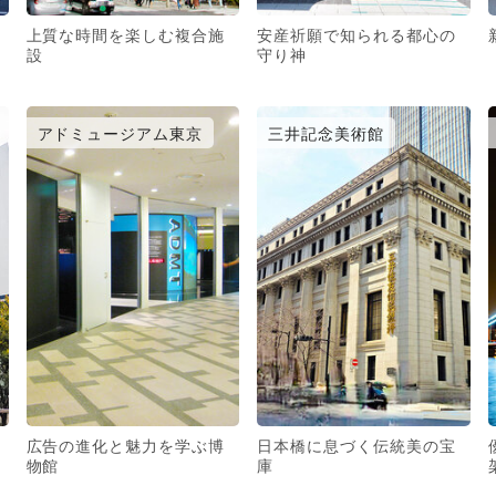
上質な時間を楽しむ複合施
安産祈願で知られる都心の
設
守り神
アドミュージアム東京
三井記念美術館
広告の進化と魅力を学ぶ博
日本橋に息づく伝統美の宝
物館
庫