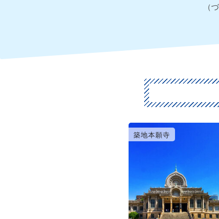
（づ
築地本願寺