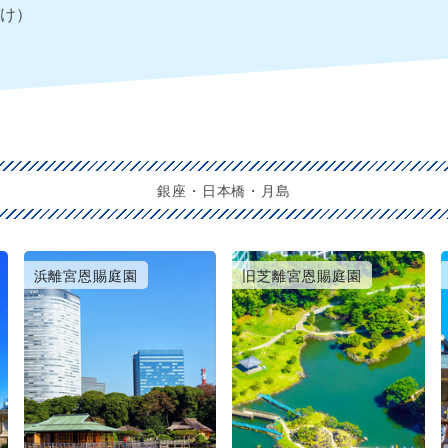
け）
銀座・日本橋・月島
浜離宮恩賜庭園
旧芝離宮恩賜庭園