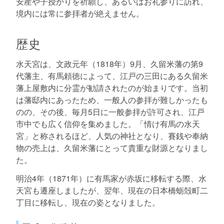
安産や子授かりを祈願し、あるいはお礼参りに訪れ、
境内には常に参拝者が絶えません。
歴史
水天宮は、文政元年（1818年）9月、久留米藩の第9
代藩主、有馬頼徳によって、江戸の三田にある久留米
藩上屋敷内に分霊が勧請されたのが始まりです。当初
は藩邸内にあったため、一般人の参拝が難しかったも
のの、その後、毎月5日に一般参拝が許可され、江戸
市中でも広く信仰を集めました。「情け有馬の水天
宮」と称されるほど、人気の神社となり、賽銭や奉納
物の売上は、久留米藩にとって貴重な財源となりまし
た。
明治4年（1871年）に有馬家が赤坂に移転する際、水
天宮も遷座しましたが、翌年、現在の日本橋蛎殻町二
丁目に移転し、現在の姿となりました。