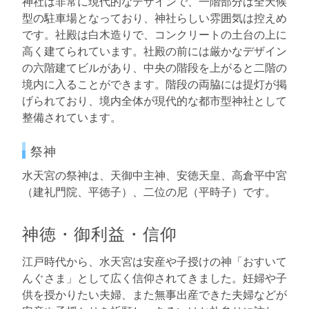
神社は非常に現代的なデザインで、一階部分は全天候
型の駐車場となっており、神社らしい雰囲気は控えめ
です。社殿は白木造りで、コンクリートの土台の上に
高く建てられています。社殿の前には厳かなデザイン
の六階建てビルがあり、中央の階段を上がると二階の
境内に入ることができます。階段の両脇には提灯が掲
げられており、境内全体が現代的な都市型神社として
整備されています。
祭神
水天宮の祭神は、天御中主神、安徳天皇、高倉平中宮
（建礼門院、平徳子）、二位の尼（平時子）です。
神徳・御利益・信仰
江戸時代から、水天宮は安産や子授けの神「おすいて
んぐさま」として広く信仰されてきました。妊婦や子
供を授かりたい夫婦、また無事出産できた夫婦などが