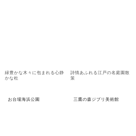
緑豊かな木々に包まれる心静
詩情あふれる江戸の名庭園散
かな杜
策
お台場海浜公園
三鷹の森ジブリ美術館