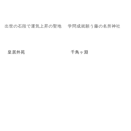
出世の石段で運気上昇の聖地
学問成就願う藤の名所神社
皇居外苑
千鳥ヶ淵