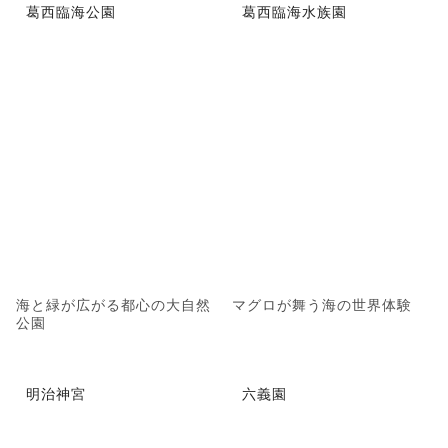
葛西臨海公園
葛西臨海水族園
海と緑が広がる都心の大自然
マグロが舞う海の世界体験
公園
明治神宮
六義園