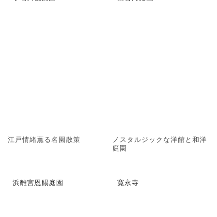
江戸情緒薫る名園散策
ノスタルジックな洋館と和洋
庭園
浜離宮恩賜庭園
寛永寺