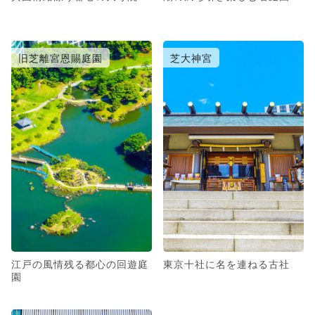
旧芝離宮恩賜庭園
芝大神宮
江戸の風情残る都心の回遊庭
東京十社に名を連ねる古社
園