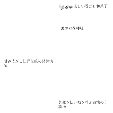
見た目も楽しい香ばし和菓子
黄金芋
波除稲荷神社
甘み広がる江戸伝統の発酵漬
物
災難を払い福を呼ぶ築地の守
護神