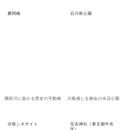
勝鬨橋
石川島公園
隅田川に架かる歴史の可動橋
川風感じる都会の水辺公園
汐留シオサイト
住吉神社（東京都中央
区）