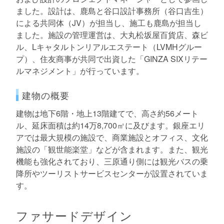
ました。設計は、鹿島と谷口設計事務所（谷口吉生）
による共同体（JV）が担当し、施工も鹿島が担当し
ました。施設の管理運営は、大丸松坂屋百貨店、森ビ
ル、Lキャタルトンリアルエステート（LVMHグルー
プ）、住友商事が共同で出資した「GINZA SIXリテー
ルマネジメント」が行っています。
建物の概要
建物は地下6階・地上13階建てで、高さ約56メート
ル、延床面積は約14万8,700㎡に及びます。銀座エリ
アでは最大規模の施設で、商業施設とオフィス、文化
施設の「観世能楽堂」などが含まれます。また、観光
機能も強化されており、三原通り側には観光バスの乗
降所やツーリストサービスセンターが設置されていま
す。
ファサードデザイン