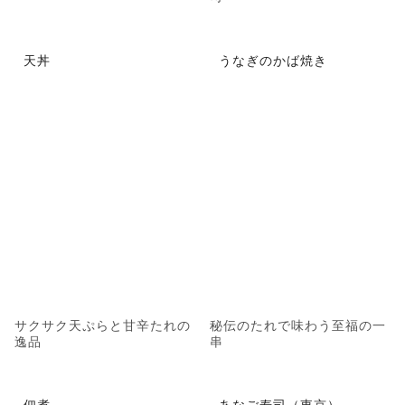
天丼
うなぎのかば焼き
サクサク天ぷらと甘辛たれの
秘伝のたれで味わう至福の一
逸品
串
佃煮
あなご寿司（東京）