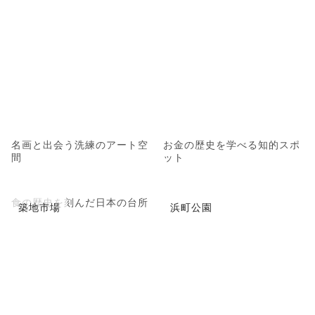
名画と出会う洗練のアート空
お金の歴史を学べる知的スポ
間
ット
食の歴史を刻んだ日本の台所
築地市場
浜町公園