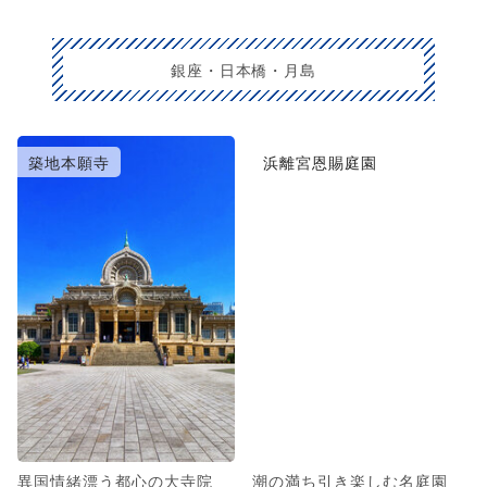
銀座・日本橋・月島
築地本願寺
浜離宮恩賜庭園
異国情緒漂う都心の大寺院
潮の満ち引き楽しむ名庭園