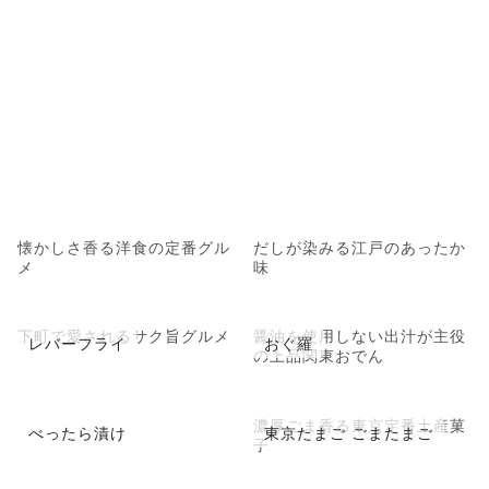
懐かしさ香る洋食の定番グル
だしが染みる江戸のあったか
メ
味
下町で愛されるサク旨グルメ
醤油を使用しない出汁が主役
レバーフライ
おぐ羅
の上品関東おでん
濃厚ごま香る東京定番土産菓
べったら漬け
東京たまご ごまたまご
子