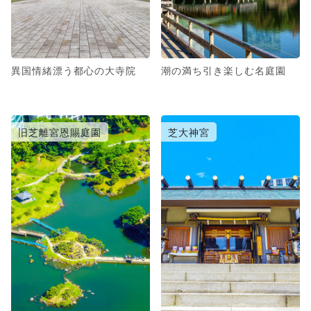
異国情緒漂う都心の大寺院
潮の満ち引き楽しむ名庭園
旧芝離宮恩賜庭園
芝大神宮