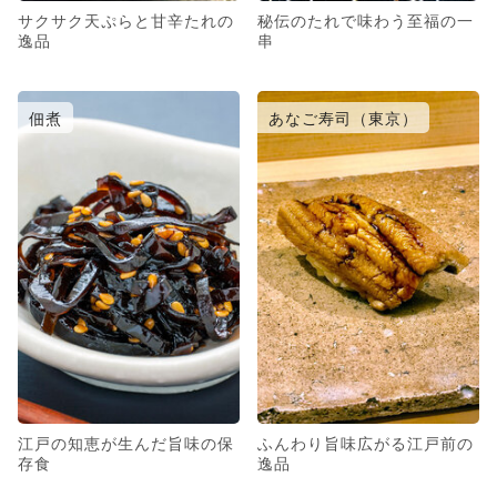
サクサク天ぷらと甘辛たれの
秘伝のたれで味わう至福の一
逸品
串
佃煮
あなご寿司（東京）
江戸の知恵が生んだ旨味の保
ふんわり旨味広がる江戸前の
存食
逸品