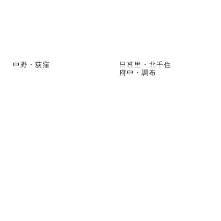
中野・荻窪
日暮里・北千住
府中・調布