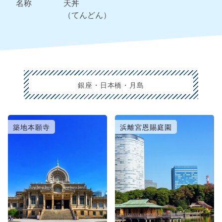
名称
天丼
（てんどん）
銀座・日本橋・月島
築地本願寺
浜離宮恩賜庭園