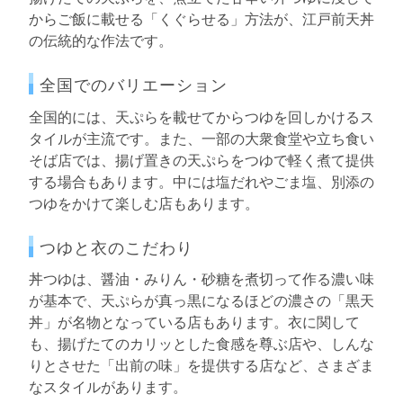
からご飯に載せる「くぐらせる」方法が、江戸前天丼
の伝統的な作法です。
全国でのバリエーション
全国的には、天ぷらを載せてからつゆを回しかけるス
タイルが主流です。また、一部の大衆食堂や立ち食い
そば店では、揚げ置きの天ぷらをつゆで軽く煮て提供
する場合もあります。中には塩だれやごま塩、別添の
つゆをかけて楽しむ店もあります。
つゆと衣のこだわり
丼つゆは、醤油・みりん・砂糖を煮切って作る濃い味
が基本で、天ぷらが真っ黒になるほどの濃さの「黒天
丼」が名物となっている店もあります。衣に関して
も、揚げたてのカリッとした食感を尊ぶ店や、しんな
りとさせた「出前の味」を提供する店など、さまざま
なスタイルがあります。