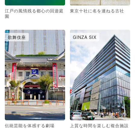
江戸の風情残る都心の回遊庭
東京十社に名を連ねる古社
園
歌舞伎座
GINZA SIX
伝統芸能を体感する劇場
上質な時間を楽しむ複合施設