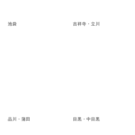
池袋
吉祥寺・立川
品川・蒲田
目黒・中目黒