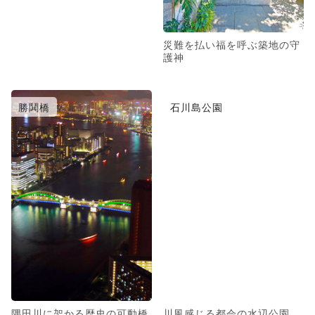
災難を払い福を呼ぶ築地の守
護神
勝鬨橋
石川島公園
隅田川に架かる歴史の可動橋
川風感じる都会の水辺公園