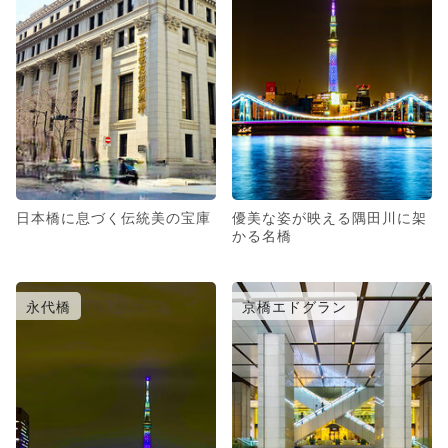
日本橋に息づく伝統美の宝庫
優美な姿が映える隅田川に架
かる名橋
永代橋
京橋エドグラン