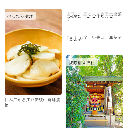
濃厚ごま香る東京定番土産菓
べったら漬け
東京たまご ごまたまご
子
見た目も楽しい香ばし和菓子
黄金芋
波除稲荷神社
甘み広がる江戸伝統の発酵漬
物