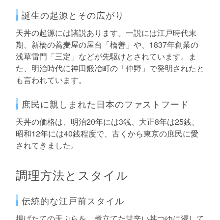
誕生の起源とその広がり
天丼の起源には諸説あります。一説には江戸時代末
期、新橋の蕎麦屋の屋台「橋善」や、1837年創業の
浅草雷門「三定」などが先駆けとされています。ま
た、明治時代に神田鍛冶町の「仲野」で発明されたと
も言われています。
庶民に親しまれた日本のファストフード
天丼の価格は、明治20年には3銭、大正8年は25銭、
昭和12年には40銭程度で、古くから東京の庶民に愛
されてきました。
調理方法とスタイル
伝統的な江戸前スタイル
揚げたての天ぷらを、煮立てた甘辛い丼つゆに浸して