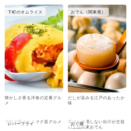
下町のオムライス
おでん（関東煮）
懐かしさ香る洋食の定番グル
だしが染みる江戸のあったか
メ
味
下町で愛されるサク旨グルメ
醤油を使用しない出汁が主役
レバーフライ
おぐ羅
の上品関東おでん