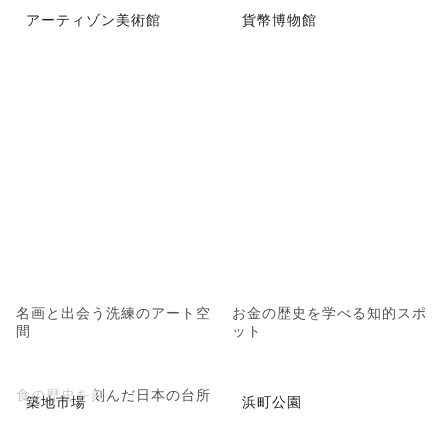
アーティゾン美術館
貨幣博物館
名画と出会う洗練のアート空
お金の歴史を学べる知的スポ
間
ット
食の歴史を刻んだ日本の台所
築地市場
浜町公園