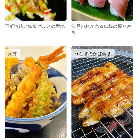
下町情緒と鉄板グルメの聖地
江戸の粋が光る伝統の握り寿
司
天丼
うなぎのかば焼き