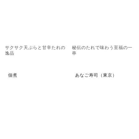
サクサク天ぷらと甘辛たれの
秘伝のたれで味わう至福の一
逸品
串
佃煮
あなご寿司（東京）