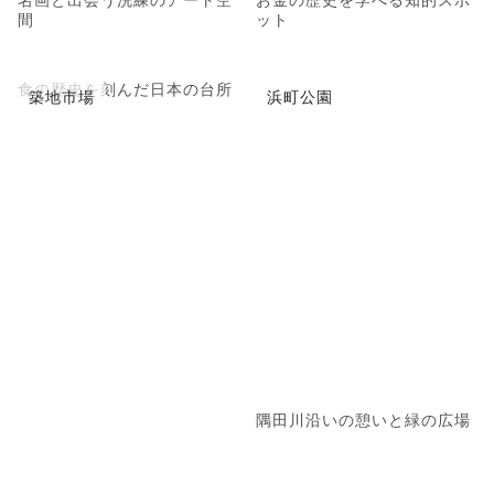
間
ット
食の歴史を刻んだ日本の台所
築地市場
浜町公園
隅田川沿いの憩いと緑の広場