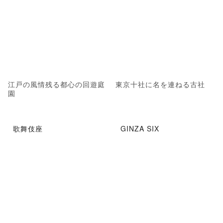
江戸の風情残る都心の回遊庭
東京十社に名を連ねる古社
園
歌舞伎座
GINZA SIX