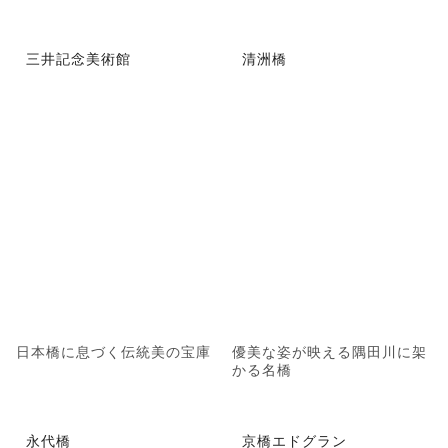
三井記念美術館
清洲橋
日本橋に息づく伝統美の宝庫
優美な姿が映える隅田川に架
かる名橋
永代橋
京橋エドグラン