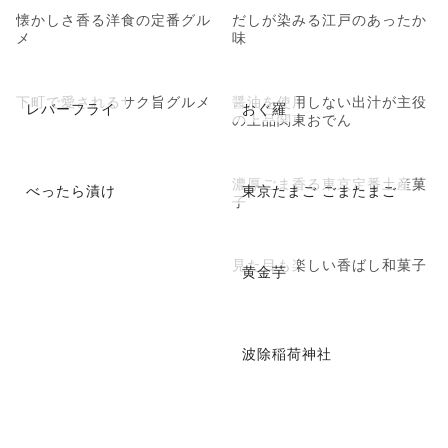
懐かしさ香る洋食の定番グル
だしが染みる江戸のあったか
メ
味
下町で愛されるサク旨グルメ
醤油を使用しない出汁が主役
レバーフライ
おぐ羅
の上品関東おでん
濃厚ごま香る東京定番土産菓
べったら漬け
東京たまご ごまたまご
子
見た目も楽しい香ばし和菓子
黄金芋
波除稲荷神社