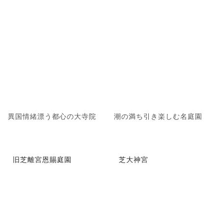
異国情緒漂う都心の大寺院
潮の満ち引き楽しむ名庭園
旧芝離宮恩賜庭園
芝大神宮