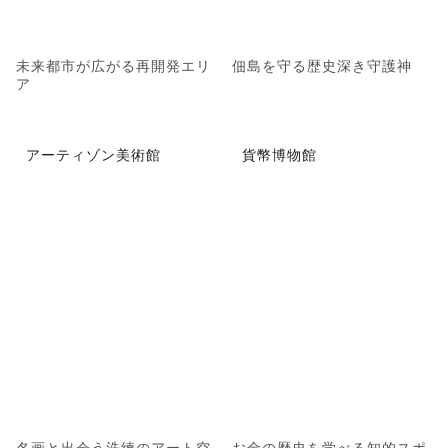
未来都市が広がる再開発エリ
佃島を守る歴史深き守護神
ア
アーティゾン美術館
貨幣博物館
名画と出会う洗練のアート空
お金の歴史を学べる知的スポ