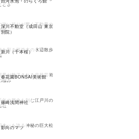
田河水泡・のらくろ館
ととき
力強い祈りが響く不動尊の
深川不動堂（成田山 東京
聖地
別院）
春を彩る桜並木の水辺散歩
新川（千本桜）
道
世界が魅了される盆栽芸術
春花園BONSAI美術館
の極み
千年の歴史を刻む江戸川の
篠崎浅間神社
古社
日本一を誇る神秘の巨大松
影向のマツ