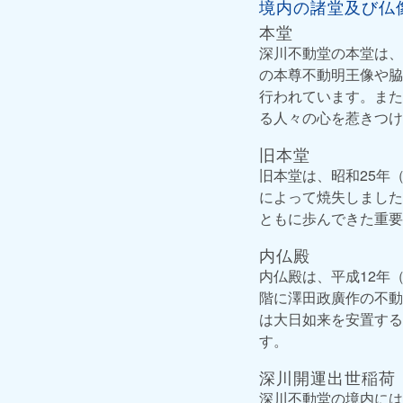
境内の諸堂及び仏
本堂
深川不動堂の本堂は、
の本尊不動明王像や脇
行われています。また
る人々の心を惹きつけ
旧本堂
旧本堂は、昭和25年
によって焼失しました
ともに歩んできた重要
内仏殿
内仏殿は、平成12年（
階に澤田政廣作の不動
は大日如来を安置する
す。
深川開運出世稲荷
深川不動堂の境内には