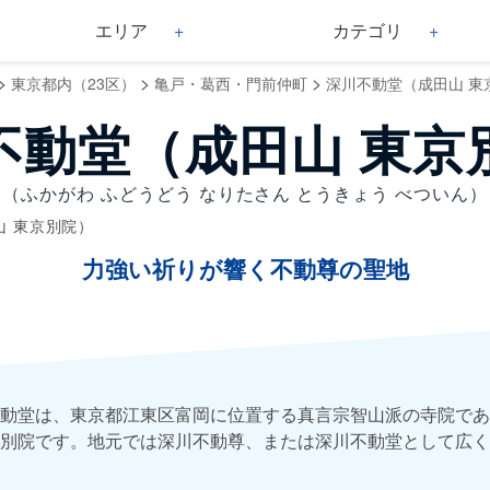
エリア
カテゴリ
>
>
>
東京都内（23区）
亀戸・葛西・門前仲町
深川不動堂（成田山 東
不動堂（成田山 東京
（ふかがわ ふどうどう なりたさん とうきょう べついん）
山 東京別院）
力強い祈りが響く不動尊の聖地
動堂は、東京都江東区富岡に位置する真言宗智山派の寺院であ
別院です。地元では深川不動尊、または深川不動堂として広く