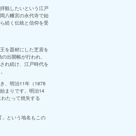
拝観したいという江戸
岡八幡宮の永代寺で始
ら続く伝統と信仰を受
王を題材にした芝居を
動の出開帳が行われ、
され続け、江戸時代を
た。
明治11年（1878
始まりです。明治14
にわたって焼失する
町」という地名もこの