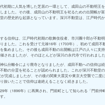
代初期に人気を博した芝居の一環として、成田山の不動明王を
しました。その後、成田山の不動明王を祀るための出開帳が富
堂の歴史的な起源となっています。深川不動堂は、江戸時代か
する信仰は、江戸時代初期の歌舞伎役者、市川團十郎が不動明
りました。これを受けて元禄16年（1703年）、初めて成田不
を集めました。その後も成田不動の出開帳は江戸の人々に支持
開催されましたが、そのほとんどが深川の永代寺で行われまし
神仏分離令により廃寺となりましたが、成田不動への信仰は続き、
不動の分霊を祀ることが認められました。これが深川不動堂の
本堂が完成しましたが、その後の関東大震災や東京大空襲で二度
り抜いたことで信仰は途絶えることなく続きました。
29年（1896年）に再興され、門前町として知られる「門前仲
す。