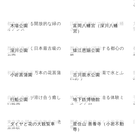
都市に広がる開放的な緑の
江戸三大祭りで賑わう八幡
木場公園
富岡八幡宮（深川八幡
オアシス
さま
宮）
歴史が息づく日本最古級の
歴史と緑が調和する都心の
深川公園
猿江恩賜公園
公園
森
初夏を彩る五万本の花菖蒲
日本初の親水公園で水とふ
小岩菖蒲園
古川親水公園
れあう
自然と文化が溶け合う癒し
地下鉄の秘密に迫る体験ミ
行船公園
地下鉄博物館
の庭園
ュージアム
東京湾を望む空中散歩の絶
歴史と信仰息づく小岩不動
ダイヤと花の大観覧車
星住山 善養寺（小岩不動
景体験
尊
尊）