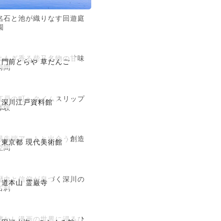
名石と池が織りなす回遊庭
園
よもぎ香る柴又名物の甘味
門前とらや 草だんご
時間
江戸の町へタイムスリップ
深川江戸資料館
体験
最先端アートと出会う創造
東京都 現代美術館
空間
歴史と信仰が息づく深川の
道本山 霊巌寺
古刹
懐かし漫画の世界に浸るひ