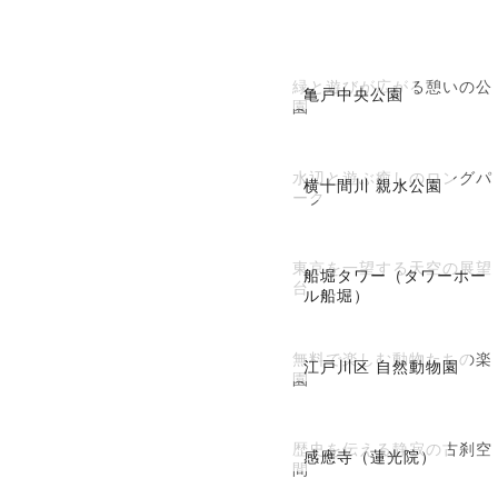
緑と遊びが広がる憩いの公
亀戸中央公園
園
水辺と遊ぶ癒しのロングパ
横十間川 親水公園
ーク
東京を一望する天空の展望
船堀タワー（タワーホー
台
ル船堀）
無料で楽しむ動物たちの楽
江戸川区 自然動物園
園
歴史を伝える静寂の古刹空
感應寺（蓮光院）
間