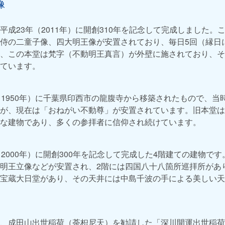
像
平成23年（2011年）に開創310年を記念して完成しました。
侍の二童子像、四大明王像が安置されており、毎日5回（縁日
、この本堂は梵字（不動明王真言）が外壁に施されており、そ
ています。
（1950年）に千葉県印西市の龍腹寺から移築されたもので、当
が、現在は「おねがい不動尊」が安置されています。旧本堂は
な建物であり、多くの参拝者に信仰され続けています。
2000年）に開創300年を記念して完成した4階建ての建物で
明王立像などが安置され、2階には四国八十八箇所巡拝所があ
宝蔵大日堂があり、その天井には中島千波の手による美しい天
、成田山出世稲荷（荼枳尼天）を勧請した「深川開運出世稲荷