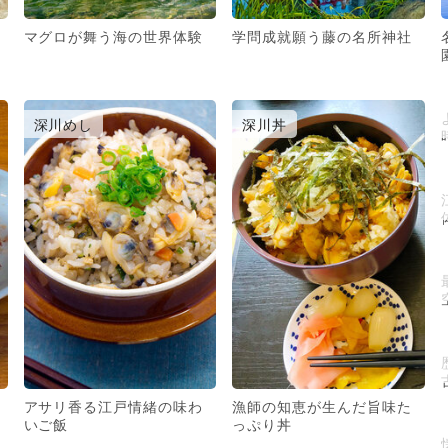
マグロが舞う海の世界体験
学問成就願う藤の名所神社
深川めし
深川丼
アサリ香る江戸情緒の味わ
漁師の知恵が生んだ旨味た
いご飯
っぷり丼