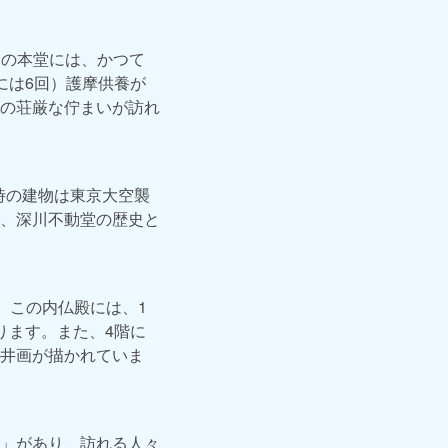
この本堂には、かつて
には6回）護摩供養が
の荘厳な佇まいが訪れ
時の建物は東京大空襲
、深川不動堂の歴史と
す。この内仏殿には、1
ります。また、4階に
井画が描かれていま
」があり、訪れる人々