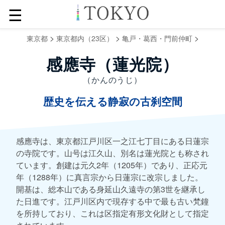
☰
>
>
>
東京都
東京都内（23区）
亀戸・葛西・門前仲町
感應寺（蓮光院）
（かんのうじ）
歴史を伝える静寂の古刹空間
感應寺は、東京都江戸川区一之江七丁目にある日蓮宗
の寺院です。山号は江久山、別名は蓮光院とも称され
ています。創建は元久2年（1205年）であり、正応元
年（1288年）に真言宗から日蓮宗に改宗しました。
開基は、総本山である身延山久遠寺の第3世を継承し
た日進です。江戸川区内で現存する中で最も古い梵鐘
を所持しており、これは区指定有形文化財として指定