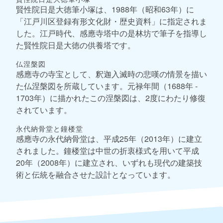
賢性院日是大徳筆小塚は、1988年（昭和63年）に
「江戸川区登録有形文化財・歴史資料」に指定されま
した。江戸時代、感應寺塔中の是林坊で筆子を指導し
た賢性院日是大徳の供養塔です。
仏涅槃図
感應寺の寺宝として、釈迦入滅時の悲嘆の情景を描い
た仏涅槃図を所蔵しています。元禄年間（1688年 -
1703年）に描かれたこの涅槃図は、2度にわたり修復
されています。
永代納骨堂と鐘楼堂
感應寺の永代納骨堂は、平成25年（2013年）に建立
されました。鐘楼堂は中世の折衷様式を用いて平成
20年（2008年）に建立され、いずれも現代の建築技
術と伝統を融合させた設計となっています。