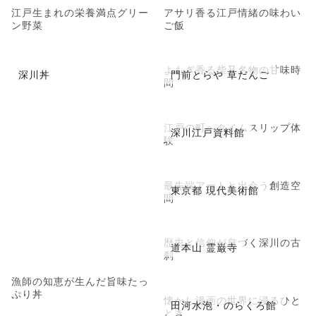
江戸生まれの栄養満点グリー
アサリ香る江戸情緒の味わい
ン野菜
ご飯
よもぎ香る柴又名物の甘味時
深川丼
門前とらや 草だんご
間
江戸の町へタイムスリップ体
深川江戸資料館
験
最先端アートと出会う創造空
東京都 現代美術館
間
歴史と信仰が息づく深川の古
道本山 霊巌寺
刹
漁師の知恵が生んだ旨味たっ
ぷり丼
懐かし漫画の世界に浸るひと
田河水泡・のらくろ館
とき