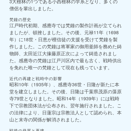
3大檀林の1つである小西檀林の学系となり、多くの
僧侶を輩出しました。
梵鐘の歴史
江戸時代初期、感應寺では梵鐘の製作計画が立てられ
ましたが、頓挫しました。その後、元禄11年（1698
年）に18世・日恵が檀信徒の支援を受けて梵鐘を製
作しました。この梵鐘は将軍家の御用釜師を務めた鋳
物師、太田近江大掾藤原正次によって鋳造されまし
た。感應寺の梵鐘は江戸川区内で最も古く、戦時供出
を免れた唯一の梵鐘として現在も残っています。
近代の再建と戦時中の影響
昭和10年（1935年）、感應寺36世・日隆が新たに本
堂を建立しました。その後、日隆は千葉県茂原の藻原
寺79世となりました。昭和14年（1939年）には戦時
下で宗教団体法が公布され、翌年施行されました。こ
の法律により、日蓮宗は宗教法人として認められ、本
山と末寺の関係が解消されました。
戦後の発展と再建