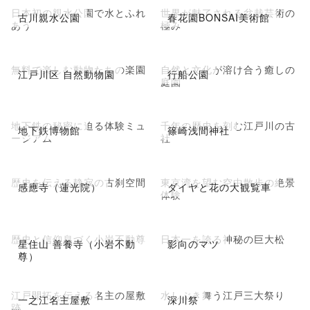
日本初の親水公園で水とふれ
世界が魅了される盆栽芸術の
古川親水公園
春花園BONSAI美術館
あう
極み
無料で楽しむ動物たちの楽園
自然と文化が溶け合う癒しの
江戸川区 自然動物園
行船公園
庭園
地下鉄の秘密に迫る体験ミュ
千年の歴史を刻む江戸川の古
地下鉄博物館
篠崎浅間神社
ージアム
社
歴史を伝える静寂の古刹空間
東京湾を望む空中散歩の絶景
感應寺（蓮光院）
ダイヤと花の大観覧車
体験
歴史と信仰息づく小岩不動尊
日本一を誇る神秘の巨大松
星住山 善養寺（小岩不動
影向のマツ
尊）
江戸開拓を伝える名主の屋敷
水しぶき舞う江戸三大祭り
一之江名主屋敷
深川祭
跡