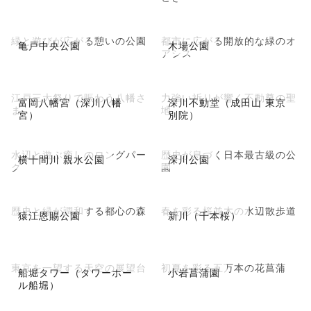
緑と遊びが広がる憩いの公園
都市に広がる開放的な緑のオ
亀戸中央公園
木場公園
アシス
江戸三大祭りで賑わう八幡さ
力強い祈りが響く不動尊の聖
富岡八幡宮（深川八幡
深川不動堂（成田山 東京
ま
地
宮）
別院）
水辺と遊ぶ癒しのロングパー
歴史が息づく日本最古級の公
横十間川 親水公園
深川公園
ク
園
歴史と緑が調和する都心の森
春を彩る桜並木の水辺散歩道
猿江恩賜公園
新川（千本桜）
東京を一望する天空の展望台
初夏を彩る五万本の花菖蒲
船堀タワー（タワーホー
小岩菖蒲園
ル船堀）