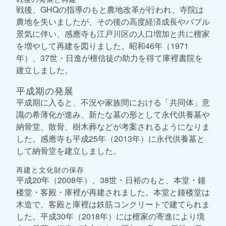
戦後、GHQの指導のもと農地改革が行われ、寺院は
農地を失いましたが、その後の高度経済成長やバブル
景気に伴い、感應寺も江戸川区の人口増加と共に檀家
を増やして再建を図りました。昭和46年（1971
年）、37世・日進が檀信徒の助力を得て庫裡書院を
建立しました。
平成期の発展
平成期に入ると、不況や家族間における「共同体」意
識の希薄化が進み、新たな墓の形として永代供養墓や
納骨堂、散骨、樹木葬などが考案されるようになりま
した。感應寺も平成25年（2013年）に永代供養墓と
して納骨堂を建立しました。
再建と文化財の保存
平成20年（2008年）、38世・日裕のもと、本堂・鐘
楼堂・客殿・庫裡が再建されました。本堂と鐘楼堂は
木造で、客殿と庫裡は鉄筋コンクリートで建てられま
した。平成30年（2018年）には檀家の寄進により境