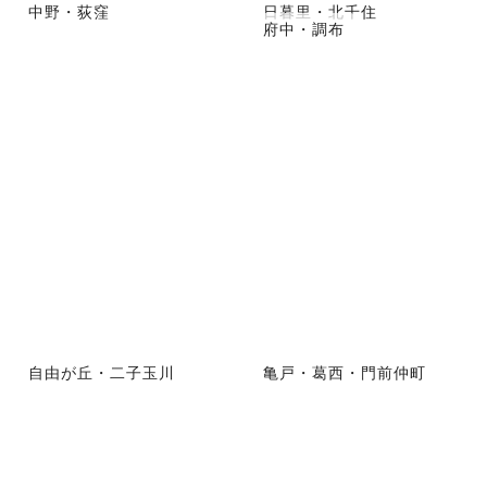
中野・荻窪
日暮里・北千住
府中・調布
自由が丘・二子玉川
亀戸・葛西・門前仲町