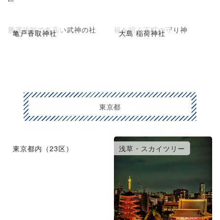
勝運祈願で名高い武神の社
福を招く下町の守り神
亀戸香取神社
大島 稲荷神社
東京都
東京都内（23区）
浅草・スカイツリー