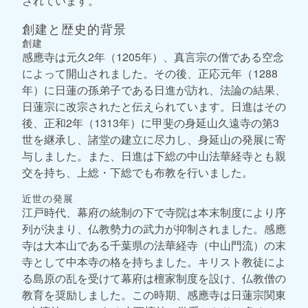
されています。
創建と歴史的背景
創建
感應寺は元久2年（1205年）、真言宗の僧である空念
によって開山されました。その後、正応元年（1288
年）に日蓮の孫弟子である日進が訪れ、法論の結果、
日蓮宗に改宗されたと伝えられています。日進はその
後、正和2年（1313年）に甲斐の身延山久遠寺の第3
世を継承し、諸堂の建立に尽力し、身延山の発展に寄
与しました。また、日進は下総の中山法華経寺とも親
交を持ち、上総・下総でも布教を行いました。
近世の発展
江戸時代、幕府の統制の下で寺院は本末制度により序
列が決まり、仏教勢力の武力が抑制されました。感應
寺は大本山である千葉県の法華経寺（中山門流）の末
寺として中本寺の格を持ちました。キリスト教徒によ
る島原の乱を受けて幕府は檀家制度を設け、仏教僧の
教育を奨励しました。この時期、感應寺は日蓮宗関東