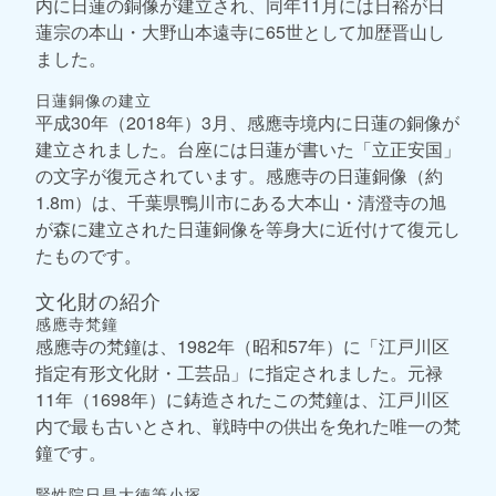
内に日蓮の銅像が建立され、同年11月には日裕が日
蓮宗の本山・大野山本遠寺に65世として加歴晋山し
ました。
日蓮銅像の建立
平成30年（2018年）3月、感應寺境内に日蓮の銅像が
建立されました。台座には日蓮が書いた「立正安国」
の文字が復元されています。感應寺の日蓮銅像（約
1.8m）は、千葉県鴨川市にある大本山・清澄寺の旭
が森に建立された日蓮銅像を等身大に近付けて復元し
たものです。
文化財の紹介
感應寺梵鐘
感應寺の梵鐘は、1982年（昭和57年）に「江戸川区
指定有形文化財・工芸品」に指定されました。元禄
11年（1698年）に鋳造されたこの梵鐘は、江戸川区
内で最も古いとされ、戦時中の供出を免れた唯一の梵
鐘です。
賢性院日是大徳筆小塚