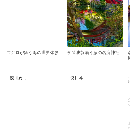
マグロが舞う海の世界体験
学問成就願う藤の名所神社
深川めし
深川丼