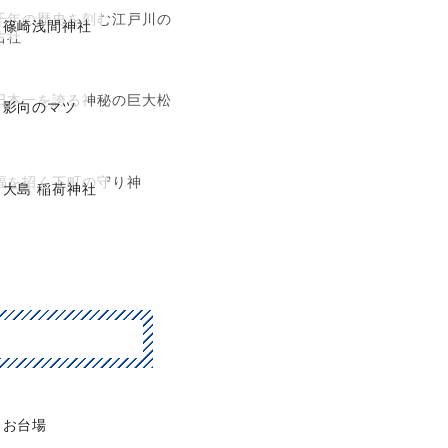
千年の歴史を刻む江戸川の
篠崎浅間神社
古社
日本一を誇る神秘の巨大松
影向のマツ
福を招く下町の守り神
大島 稲荷神社
お台場