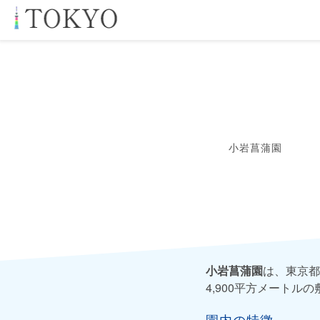
小岩菖蒲園
小岩菖蒲園
は、東京都
4,900平方メートル
園内の特徴