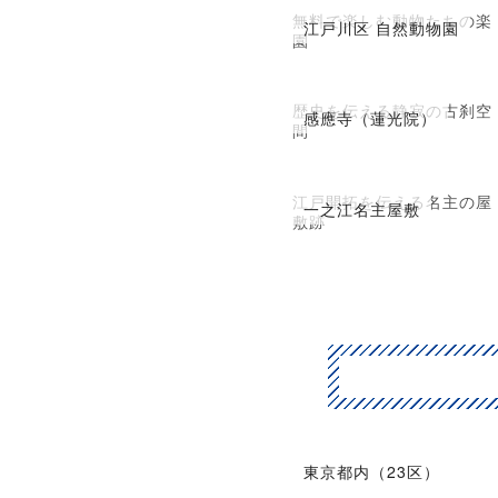
無料で楽しむ動物たちの楽
江戸川区 自然動物園
園
歴史を伝える静寂の古刹空
感應寺（蓮光院）
間
江戸開拓を伝える名主の屋
一之江名主屋敷
敷跡
東京都内（23区）