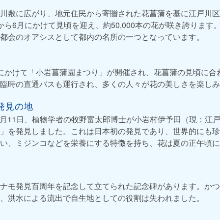
川敷に広がり、地元住民から寄贈された花菖蒲を基に江戸川区
から6月にかけて見頃を迎え、約50,000本の花が咲き誇ります
都会のオアシスとして都内の名所の一つとなっています。
にかけて「小岩菖蒲園まつり」が開催され、花菖蒲の見頃に合
臨時の直通バスも運行され、多くの人々が花の美しさを楽しみ
発見の地
年）5月11日、植物学者の牧野富太郎博士が小岩村伊予田（現：江
」を発見しました。これは日本初の発見であり、世界的にも珍
い、ミジンコなどを栄養にする特徴を持ち、花は夏の正午頃に
ナモ発見百周年を記念して立てられた記念碑があります。かつ
、洪水による流出で自生地としての役割は失われました。