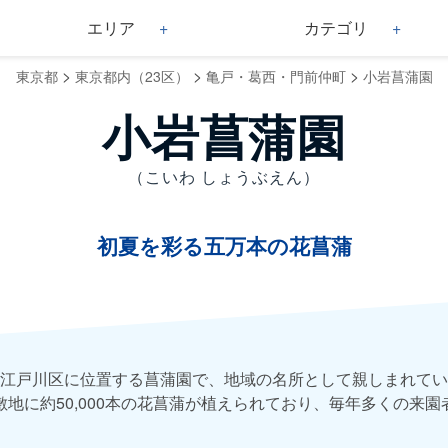
エリア
カテゴリ
>
>
>
東京都
東京都内（23区）
亀戸・葛西・門前仲町
小岩菖蒲園
小岩菖蒲園
（こいわ しょうぶえん）
初夏を彩る五万本の花菖蒲
江戸川区に位置する菖蒲園で、地域の名所として親しまれてい
の敷地に約50,000本の花菖蒲が植えられており、毎年多くの来