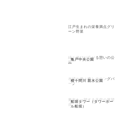
江戸生まれの栄養満点グリ
ーン野菜
緑と遊びが広がる憩いの公
亀戸中央公園
園
水辺と遊ぶ癒しのロングパ
横十間川 親水公園
ーク
東京を一望する天空の展望
船堀タワー（タワーホー
台
ル船堀）