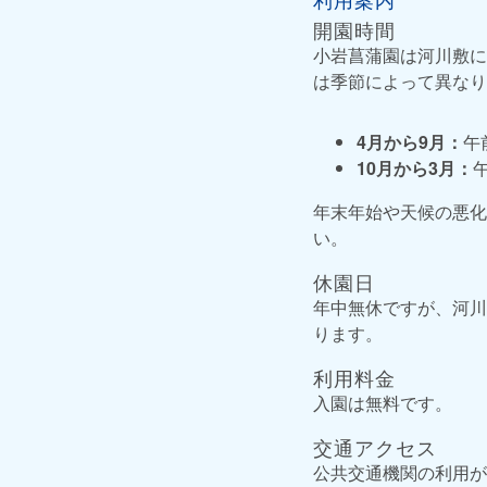
開園時間
小岩菖蒲園は河川敷に
は季節によって異なり
4月から9月：
午
10月から3月：
年末年始や天候の悪化
い。
休園日
年中無休ですが、河川
ります。
利用料金
入園は無料です。
交通アクセス
公共交通機関の利用が