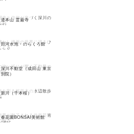
歴史と信仰が息づく深川の
道本山 霊巌寺
古刹
懐かし漫画の世界に浸るひ
田河水泡・のらくろ館
ととき
力強い祈りが響く不動尊の
深川不動堂（成田山 東京
聖地
別院）
春を彩る桜並木の水辺散歩
新川（千本桜）
道
世界が魅了される盆栽芸術
春花園BONSAI美術館
の極み