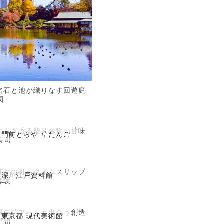
名石と池が織りなす回遊庭
園
よもぎ香る柴又名物の甘味
門前とらや 草だんご
時間
江戸の町へタイムスリップ
深川江戸資料館
体験
最先端アートと出会う創造
東京都 現代美術館
空間