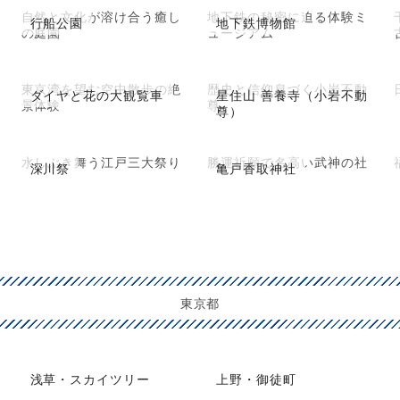
自然と文化が溶け合う癒し
地下鉄の秘密に迫る体験ミ
行船公園
地下鉄博物館
の庭園
ュージアム
東京湾を望む空中散歩の絶
歴史と信仰息づく小岩不動
ダイヤと花の大観覧車
星住山 善養寺（小岩不動
景体験
尊
尊）
水しぶき舞う江戸三大祭り
勝運祈願で名高い武神の社
深川祭
亀戸香取神社
東京都
浅草・スカイツリー
上野・御徒町