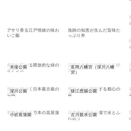
アサリ香る江戸情緒の味わ
漁師の知恵が生んだ旨味た
いご飯
っぷり丼
都市に広がる開放的な緑の
江戸三大祭りで賑わう八幡
木場公園
富岡八幡宮（深川八幡
オアシス
さま
宮）
歴史が息づく日本最古級の
歴史と緑が調和する都心の
深川公園
猿江恩賜公園
公園
森
初夏を彩る五万本の花菖蒲
日本初の親水公園で水とふ
小岩菖蒲園
古川親水公園
れあう