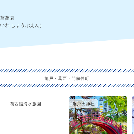
菖蒲園
いわ しょうぶえん）
亀戸・葛西・門前仲町
葛西臨海水族園
亀戸天神社