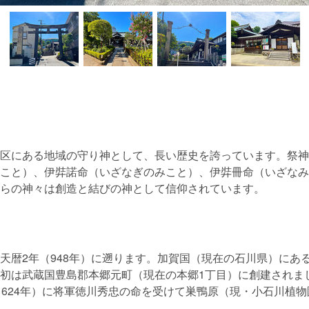
区にある地域の守り神として、長い歴史を誇っています。祭神
こと）、伊弉諾命（いざなぎのみこと）、伊弉冊命（いざなみ
らの神々は創造と結びの神として信仰されています。
天暦2年（948年）に遡ります。加賀国（現在の石川県）にあ
初は武蔵国豊島郡本郷元町（現在の本郷1丁目）に創建されま
年-1624年）に将軍徳川秀忠の命を受けて巣鴨原（現・小石川植