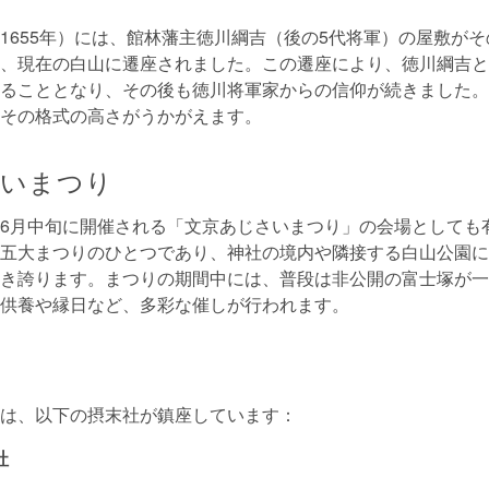
1655年）には、館林藩主徳川綱吉（後の5代将軍）の屋敷が
、現在の白山に遷座されました。この遷座により、徳川綱吉と
ることとなり、その後も徳川将軍家からの信仰が続きました。
その格式の高さがうかがえます。
さいまつり
6月中旬に開催される「文京あじさいまつり」の会場としても
五大まつりのひとつであり、神社の境内や隣接する白山公園には約
き誇ります。まつりの期間中には、普段は非公開の富士塚が一
供養や縁日など、多彩な催しが行われます。
は、以下の摂末社が鎮座しています：
社