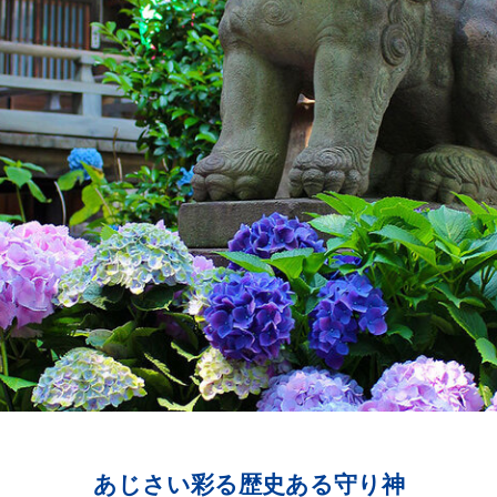
）
あじさい彩る歴史ある守り神