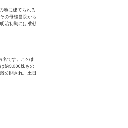
その地に建てられる
その母桂昌院から
明治初期には准勅
有名です。このま
3,000株もの
般公開され、土日