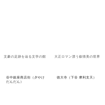
文豪の足跡を辿る文学の館
大正ロマン漂う叙情美の世界
谷中銀座商店街（夕やけ
徳大寺（下谷 摩利支天）
だんだん）