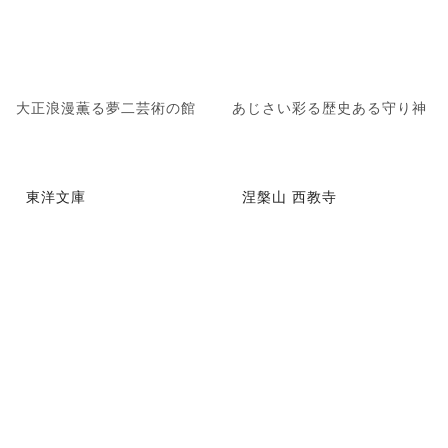
大正浪漫薫る夢二芸術の館
あじさい彩る歴史ある守り神
東洋文庫
涅槃山 西教寺