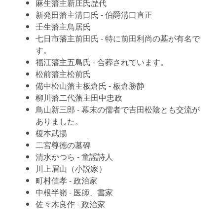
麻生藩主新庄氏歴代
新発田藩主溝口氏 - 伯爵溝口直正
壬生藩主鳥居氏
七日市藩主前田氏 - 特に前田利尚の墓が有名で
す。
福江藩主五島氏 - 合葬されています。
松前藩主松前氏
備中松山藩主板倉氏 - 板倉勝静
柳川藩二代藩主田中忠政
鳥山新三郎 - 幕末の儒者で吉田松陰とも交流が
ありました。
榎本武揚
二宮尊徳の墓碑
清水かつら - 童謡詩人
川上眉山（小説家）
町村信孝 - 政治家
中根半嶺 - 医師、書家
佐々木良作 - 政治家