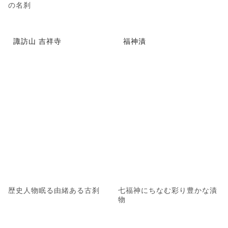
の名刹
諏訪山 吉祥寺
福神漬
歴史人物眠る由緒ある古刹
七福神にちなむ彩り豊かな漬
物