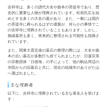
吉祥寺は、多くの譜代大名や旗本の菩提寺であり、歴
史的に重要な人物が埋葬されています。松前氏広を始
めとする多くの大名の墓があり、また、一般には国許
の菩提寺に葬られるはずの遺骸が、何らかの事情でこ
の吉祥寺に埋葬されていることもあります。しかし、
無縁墓所も多く、将来的に整理される可能性も指摘さ
れています。
また、関東大震災後の墓石の整理の際には、大名や旗
本の古い墓石が多数打ち捨てられましたが、日蓮宗系
の宗教団体「日徳海」の手によって、他の駒込周辺の
寺院からの旧墓石と共に、現在の稲城市のありがた山
へ運ばれました。
主な埋葬者
以下に、吉祥寺に埋葬されている主な著名人を挙げま
す：