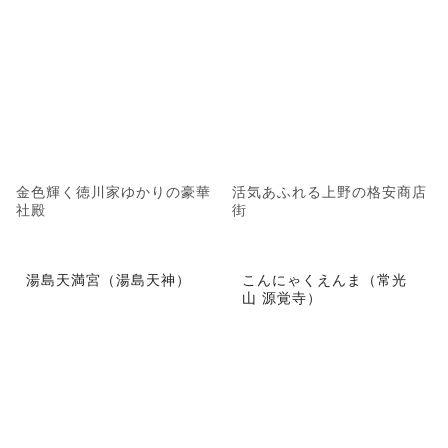
金色輝く徳川家ゆかりの豪華
活気あふれる上野の格安商店
社殿
街
湯島天満宮（湯島天神）
こんにゃくえんま（常光
山 源覚寺）