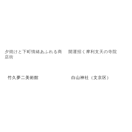
夕焼けと下町情緒あふれる商
開運招く摩利支天の寺院
店街
竹久夢二美術館
白山神社（文京区）