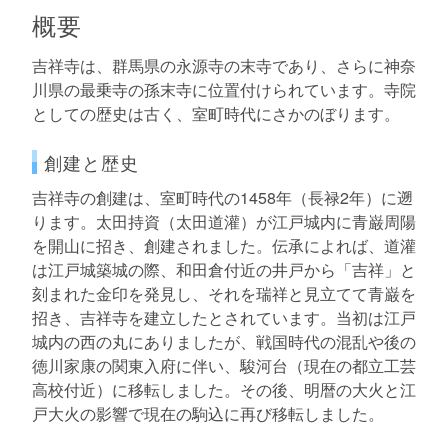
概要
吉祥寺は、群馬県の永源寺の末寺であり、さらに神奈
川県の最乗寺の孫末寺に位置付けられています。寺院
としての歴史は古く、室町時代にさかのぼります。
創建と歴史
吉祥寺の創建は、室町時代の1458年（長禄2年）に遡
ります。太田持資（太田道灌）が江戸城内に青巌周陽
を開山に招き、創建されました。伝承によれば、道灌
は江戸城築城の際、和田倉付近の井戸から「吉祥」と
刻まれた金印を発見し、それを瑞祥と見立てて青巌を
招き、吉祥寺を建立したとされています。当初は江戸
城内の西の丸にありましたが、戦国時代の混乱や後の
徳川家康の関東入府に伴い、駿河台（現在の都立工芸
高校付近）に移転しました。その後、明暦の大火と江
戸大火の影響で現在の駒込に再び移転しました。