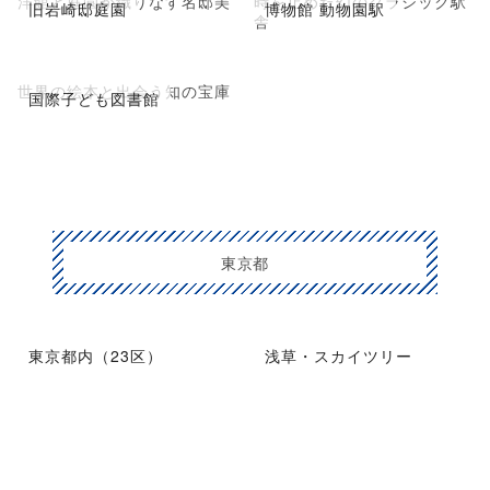
洋館と庭園が織りなす名邸美
時を止めた幻のクラシック駅
旧岩崎邸庭園
博物館 動物園駅
舎
世界の絵本と出会う知の宝庫
国際子ども図書館
東京都
東京都内（23区）
浅草・スカイツリー