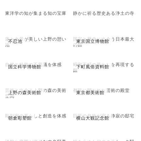
東洋学の知が集まる知の宝庫
静かに祈る歴史ある浄土の寺
蓮と水景が美しい上野の憩い
国宝と歴史に出会う日本最大
不忍池
東京国立博物館
池
の館
自然と科学の不思議を体感
昭和下町の暮らしを再現する
国立科学博物館
下町風俗資料館
館
芸術と出会う上野の森の美術
都民に開かれた芸術の殿堂
上野の森美術館
東京都美術館
空間
彫刻家の暮らしと創造を体感
巨匠の息吹が宿る静寂の邸宅
朝倉彫塑館
横山大観記念館