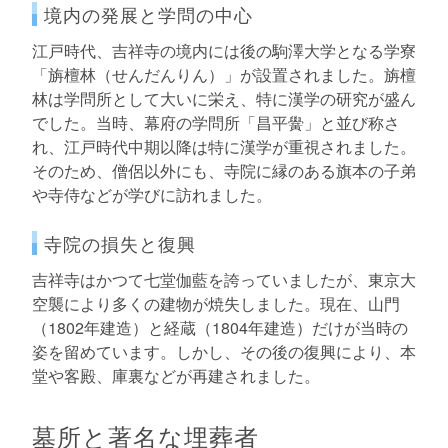
境内の発展と学問の中心
江戸時代、吉祥寺の境内には後の駒澤大学となる学寮
「旃檀林（せんだんりん）」が設置されました。旃檀
林は学問所として大いに栄え、特に漢学の研究が盛ん
でした。当時、幕府の学問所「昌平黌」と並び称さ
れ、江戸時代中期以降は特に漢学が重視されました。
そのため、僧侶以外にも、寺院に縁のある旗本の子弟
や寺侍などが学びに訪れました。
寺院の損失と復興
吉祥寺はかつて七堂伽藍を誇っていましたが、東京大
空襲により多くの建物が焼失しました。現在、山門
（1802年建造）と経蔵（1804年建造）だけが当時の
姿を留めています。しかし、その後の復興により、本
堂や客殿、庫裏などが再建されました。
墓所と著名な埋葬者