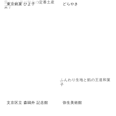
愛らしい形が魅力の定番土産
東京銘菓 ひよ子
どらやき
菓子
ふんわり生地と餡の王道和菓
子
文京区立 森鷗外 記念館
弥生美術館