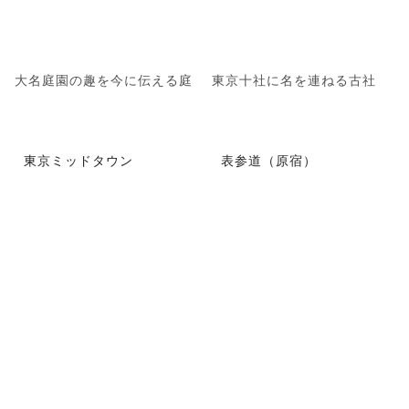
大名庭園の趣を今に伝える庭
東京十社に名を連ねる古社
東京ミッドタウン
表参道（原宿）