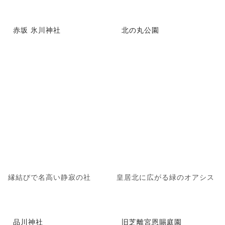
赤坂 氷川神社
北の丸公園
縁結びで名高い静寂の社
皇居北に広がる緑のオアシス
品川神社
旧芝離宮恩賜庭園