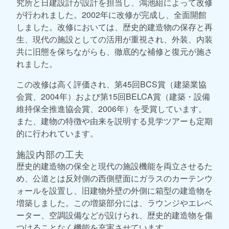
究所と日建設計が設計を担当し、鴻池組によって改修
が行われました。2002年に改修が完成し、全面開館
しました。改修においては、歴史的建造物の保存と再
生、現代の施設としての活用が重視され、外装、内装
共に旧態を保ちながらも、徹底的な補修と復元が施さ
れました。
この改修は高く評価され、第45回BCS賞（建築業協
会賞、2004年）および第15回BELCA賞（建築・設備
維持保全推進協会賞、2006年）を受賞しています。
また、建物の特徴や由来を説明する見学ツアーも定期
的に行われています。
施設内部の工夫
歴史的建造物の保全と現代の施設機能を両立させるた
め、公道とは反対側の西側壁面にガラスのカーテンウ
ォールを設置し、旧建物外壁の外側に箱型の建造物を
増築しました。この増築部分には、ラウンジやエレベ
ーター、空調設備などが設けられ、歴史的建造物を傷
つけることなく機能を充実させています。