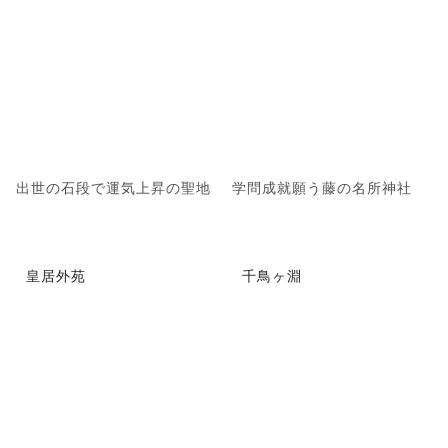
出世の石段で運気上昇の聖地
学問成就願う藤の名所神社
皇居外苑
千鳥ヶ淵