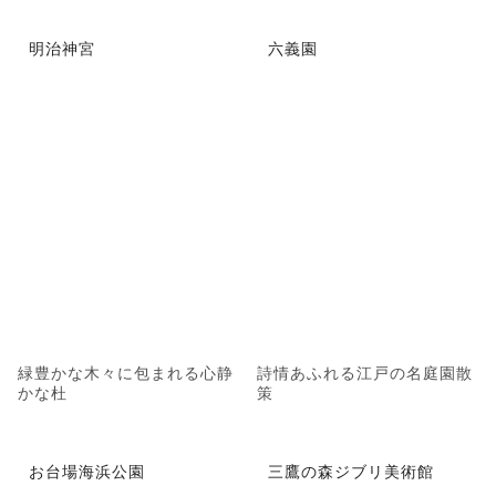
明治神宮
六義園
緑豊かな木々に包まれる心静
詩情あふれる江戸の名庭園散
かな杜
策
お台場海浜公園
三鷹の森ジブリ美術館