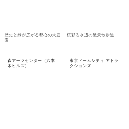
歴史と緑が広がる都心の大庭
桜彩る水辺の絶景散歩道
園
森アーツセンター（六本
東京ドームシティ アトラ
木ヒルズ）
クションズ