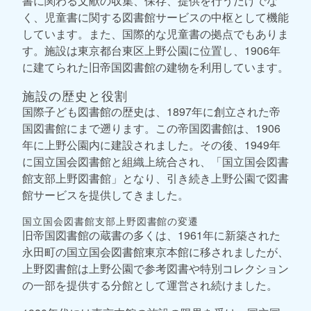
書に関わる文献の収集、保存、提供を行うだけでな
く、児童書に関する図書館サービスの中枢として機能
しています。また、国際的な児童書の拠点でもありま
す。施設は東京都台東区上野公園に位置し、1906年
に建てられた旧帝国図書館の建物を利用しています。
施設の歴史と役割
国際子ども図書館の歴史は、1897年に創立された帝
国図書館にまで遡ります。この帝国図書館は、1906
年に上野公園内に建設されました。その後、1949年
に国立国会図書館と組織上統合され、「国立国会図書
館支部上野図書館」となり、引き続き上野公園で図書
館サービスを提供してきました。
国立国会図書館支部上野図書館の変遷
旧帝国図書館の蔵書の多くは、1961年に新築された
永田町の国立国会図書館東京本館に移されましたが、
上野図書館は上野公園で参考図書や特別コレクション
の一部を提供する分館として運営され続けました。