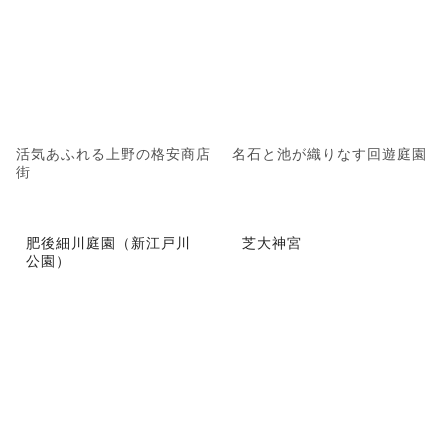
活気あふれる上野の格安商店
名石と池が織りなす回遊庭園
街
肥後細川庭園（新江戸川
芝大神宮
公園）