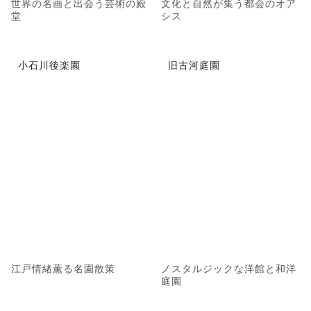
世界の名画と出会う芸術の殿
文化と自然が集う都会のオア
堂
シス
小石川後楽園
旧古河庭園
江戸情緒薫る名園散策
ノスタルジックな洋館と和洋
庭園