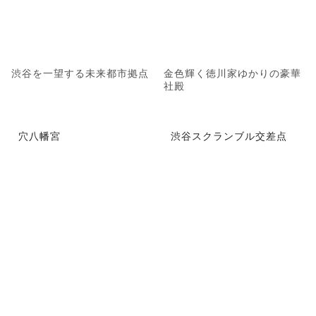
渋谷を一望する未来都市拠点
金色輝く徳川家ゆかりの豪華
社殿
穴八幡宮
渋谷スクランブル交差点