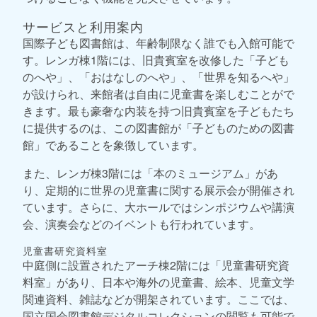
サービスと利用案内
国際子ども図書館は、年齢制限なく誰でも入館可能で
す。レンガ棟1階には、旧貴賓室を改修した「子ども
のへや」、「おはなしのへや」、「世界を知るへや」
が設けられ、来館者は自由に児童書を楽しむことがで
きます。最も豪奢な内装を持つ旧貴賓室を子どもたち
に提供するのは、この図書館が「子どものための図書
館」であることを象徴しています。
また、レンガ棟3階には「本のミュージアム」があ
り、定期的に世界の児童書に関する展示会が開催され
ています。さらに、大ホールではシンポジウムや講演
会、演奏会などのイベントも行われています。
児童書研究資料室
中庭側に設置されたアーチ棟2階には「児童書研究資
料室」があり、日本や海外の児童書、絵本、児童文学
関連資料、雑誌などが開架されています。ここでは、
国立国会図書館デジタルコレクションの閲覧も可能で