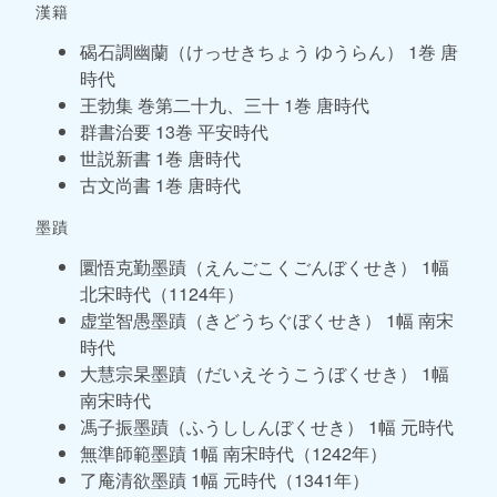
漢籍
碣石調幽蘭（けっせきちょう ゆうらん） 1巻 唐
時代
王勃集 巻第二十九、三十 1巻 唐時代
群書治要 13巻 平安時代
世説新書 1巻 唐時代
古文尚書 1巻 唐時代
墨蹟
圜悟克勤墨蹟（えんごこくごんぼくせき） 1幅
北宋時代（1124年）
虚堂智愚墨蹟（きどうちぐぼくせき） 1幅 南宋
時代
大慧宗杲墨蹟（だいえそうこうぼくせき） 1幅
南宋時代
馮子振墨蹟（ふうししんぼくせき） 1幅 元時代
無準師範墨蹟 1幅 南宋時代（1242年）
了庵清欲墨蹟 1幅 元時代（1341年）