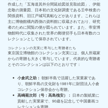
作成した「五海道其外分間延絵図並見取絵図」、伊能
忠敬の測量図、日本初の文化財調査である壬申検査の
関係資料、旧江戸城写真帖などがあります。これらは
主に博物館構内西側の資料館に収蔵されており、研究
者のために閲覧の便が図られています。また、帝室博
物館時代に収集された世界の郵便切手も日本有数のコ
レクションとして保存されています。
コレクションの充実に寄与した寄贈者たち
東京国立博物館のコレクション充実には、個人所蔵家
からの寄贈も大きく寄与しています。代表的な寄贈者
とそのコレクションは以下のとおりです：
小倉武之助：
朝鮮半島で活躍した実業家であ
り、朝鮮半島の文化財を1981年に財団法人小倉
コレクション保存会から寄贈。
高嶋菊次郎（号：高島槐安）：
日本の製紙業に
貢献した実業家で、90歳を記念して中国書画コ
レクションを寄贈。