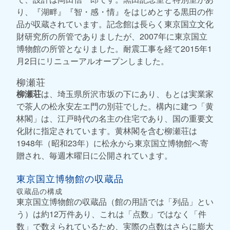
り、『湖畔』『智・感・情』をはじめとする黒田の作
品が収蔵されています。記念館は長らく東京国立文化
財研究所の所管でありましたが、2007年に東京国立
博物館の所管となりました。耐震工事を経て2015年1
月2日にリニューアルオープンしました。
柳瀬荘
柳瀬荘
は、埼玉県所沢市坂の下にあり、もとは実業家
で茶人の松永安左エ門の別荘でした。構内に建つ「黄
林閣」は、江戸時代の名主の住宅であり、国の重要文
化財に指定されています。黄林閣を含む柳瀬荘は
1948年（昭和23年）に松永から東京国立博物館へ寄
贈され、毎週木曜日に公開されています。
東京国立博物館の収蔵品
収蔵品の構成
東京国立博物館の収蔵品（館の用語では「列品」とい
う）は約12万件あり、これは「点数」ではなく「件
数」で数えられているため、実際の点数はさらに膨大