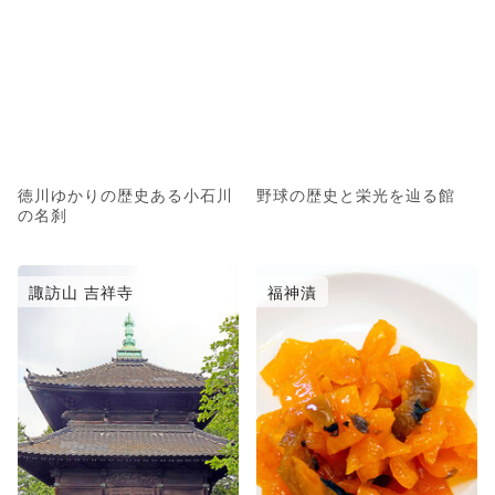
徳川ゆかりの歴史ある小石川
野球の歴史と栄光を辿る館
の名刹
諏訪山 吉祥寺
福神漬