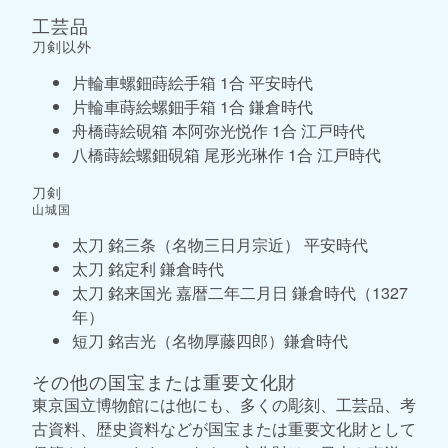
工芸品
刀剣以外
片輪車螺鈿蒔絵手箱 1合 平安時代
片輪車蒔絵螺鈿手箱 1合 鎌倉時代
舟橋蒔絵硯箱 本阿弥光悦作 1合 江戸時代
八橋蒔絵螺鈿硯箱 尾形光琳作 1合 江戸時代
刀剣
山城国
太刀 銘三条（名物三日月宗近） 平安時代
太刀 銘定利 鎌倉時代
太刀 銘来国光 嘉暦二年二月日 鎌倉時代（1327
年）
短刀 銘吉光（名物厚藤四郎）鎌倉時代
その他の国宝または重要文化財
東京国立博物館には他にも、多くの彫刻、工芸品、考
古資料、歴史資料などが国宝または重要文化財として