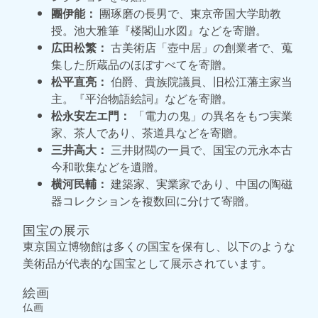
團伊能：
團琢磨の長男で、東京帝国大学助教
授。池大雅筆『楼閣山水図』などを寄贈。
広田松繁：
古美術店「壺中居」の創業者で、蒐
集した所蔵品のほぼすべてを寄贈。
松平直亮：
伯爵、貴族院議員、旧松江藩主家当
主。『平治物語絵詞』などを寄贈。
松永安左エ門：
「電力の鬼」の異名をもつ実業
家、茶人であり、茶道具などを寄贈。
三井高大：
三井財閥の一員で、国宝の元永本古
今和歌集などを遺贈。
横河民輔：
建築家、実業家であり、中国の陶磁
器コレクションを複数回に分けて寄贈。
国宝の展示
東京国立博物館は多くの国宝を保有し、以下のような
美術品が代表的な国宝として展示されています。
絵画
仏画