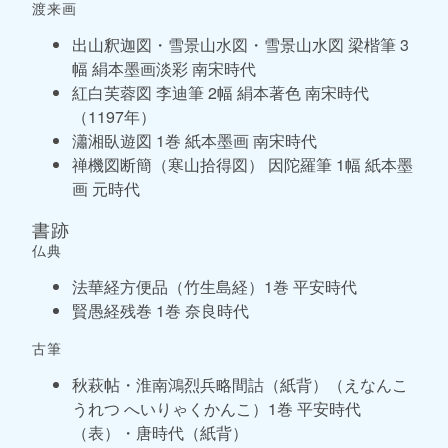
渡来画
出山釈迦図・雪景山水図・雪景山水図 梁楷筆 3
幅 絹本墨画淡彩 南宋時代
紅白芙蓉図 李迪筆 2幅 絹本著色 南宋時代
（1197年）
瀟湘臥遊図 1巻 紙本墨画 南宋時代
禅機図断簡（寒山拾得図） 因陀羅筆 1幅 紙本墨
画 元時代
書跡
仏典
法華経方便品（竹生島経）1巻 平安時代
賢愚経残巻 1巻 奈良時代
古筆
秋萩帖・淮南鴻烈兵略間詁（紙背）（えなんこ
うれつ へいりゃくかんこ）1巻 平安時代
（表）・唐時代（紙背）