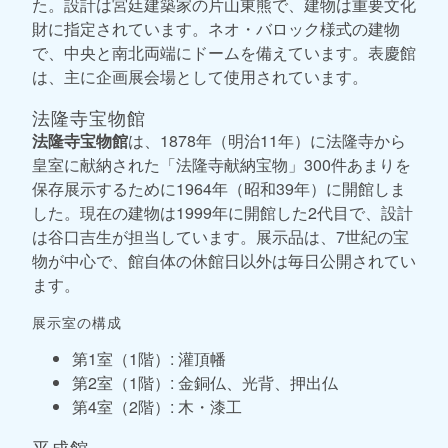
た。設計は宮廷建築家の片山東熊で、建物は重要文化
財に指定されています。ネオ・バロック様式の建物
で、中央と南北両端にドームを備えています。表慶館
は、主に企画展会場として使用されています。
法隆寺宝物館
法隆寺宝物館
は、1878年（明治11年）に法隆寺から
皇室に献納された「法隆寺献納宝物」300件あまりを
保存展示するために1964年（昭和39年）に開館しま
した。現在の建物は1999年に開館した2代目で、設計
は谷口吉生が担当しています。展示品は、7世紀の宝
物が中心で、館自体の休館日以外は毎日公開されてい
ます。
展示室の構成
第1室（1階）: 灌頂幡
第2室（1階）: 金銅仏、光背、押出仏
第4室（2階）: 木・漆工
平成館