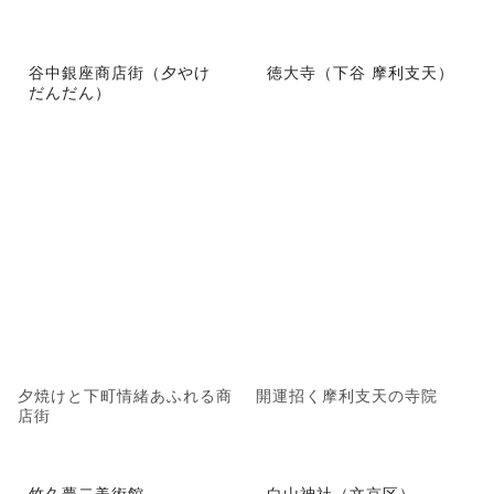
谷中銀座商店街（夕やけ
徳大寺（下谷 摩利支天）
だんだん）
夕焼けと下町情緒あふれる商
開運招く摩利支天の寺院
店街
竹久夢二美術館
白山神社（文京区）