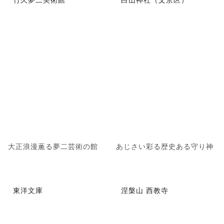
大正浪漫薫る夢二芸術の館
あじさい彩る歴史ある守り神
東洋文庫
涅槃山 西教寺