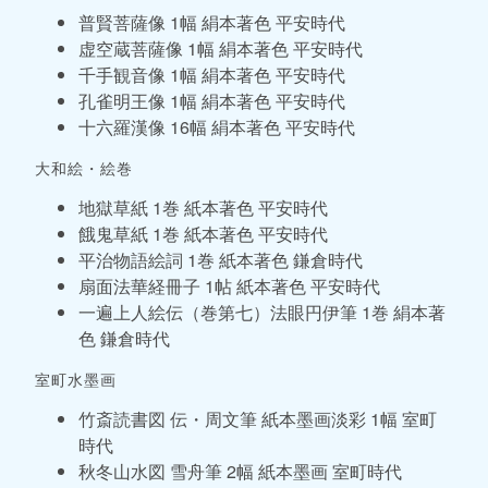
普賢菩薩像 1幅 絹本著色 平安時代
虚空蔵菩薩像 1幅 絹本著色 平安時代
千手観音像 1幅 絹本著色 平安時代
孔雀明王像 1幅 絹本著色 平安時代
十六羅漢像 16幅 絹本著色 平安時代
大和絵・絵巻
地獄草紙 1巻 紙本著色 平安時代
餓鬼草紙 1巻 紙本著色 平安時代
平治物語絵詞 1巻 紙本著色 鎌倉時代
扇面法華経冊子 1帖 紙本著色 平安時代
一遍上人絵伝（巻第七）法眼円伊筆 1巻 絹本著
色 鎌倉時代
室町水墨画
竹斎読書図 伝・周文筆 紙本墨画淡彩 1幅 室町
時代
秋冬山水図 雪舟筆 2幅 紙本墨画 室町時代