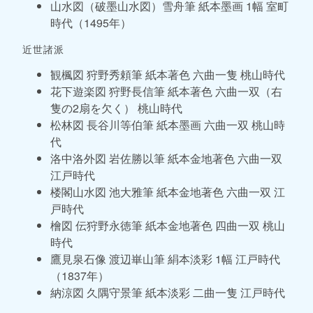
山水図（破墨山水図）雪舟筆 紙本墨画 1幅 室町
時代（1495年）
近世諸派
観楓図 狩野秀頼筆 紙本著色 六曲一隻 桃山時代
花下遊楽図 狩野長信筆 紙本著色 六曲一双（右
隻の2扇を欠く） 桃山時代
松林図 長谷川等伯筆 紙本墨画 六曲一双 桃山時
代
洛中洛外図 岩佐勝以筆 紙本金地著色 六曲一双
江戸時代
楼閣山水図 池大雅筆 紙本金地著色 六曲一双 江
戸時代
檜図 伝狩野永徳筆 紙本金地著色 四曲一双 桃山
時代
鷹見泉石像 渡辺崋山筆 絹本淡彩 1幅 江戸時代
（1837年）
納涼図 久隅守景筆 紙本淡彩 二曲一隻 江戸時代