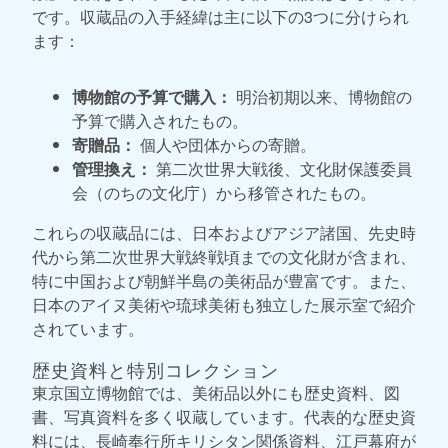
です。収蔵品の入手経緯は主に以下の3つに分けられ
ます：
博物館の予算で購入：
明治初期以来、博物館の
予算で購入されたもの。
寄贈品：
個人や団体からの寄贈。
管理換え：
第二次世界大戦後、文化財保護委員
会（のちの文化庁）から移管されたもの。
これらの収蔵品には、日本およびアジア諸国、先史時
代から第二次世界大戦終戦頃までの文化財が含まれ、
特に中国および朝鮮半島の美術品が豊富です。また、
日本のアイヌ美術や琉球美術も独立した展示室で紹介
されています。
歴史資料と特別コレクション
東京国立博物館では、美術品以外にも歴史資料、図
書、写真資料を多く収蔵しています。代表的な歴史資
料には、長崎奉行所キリシタン関係資料、江戸幕府が