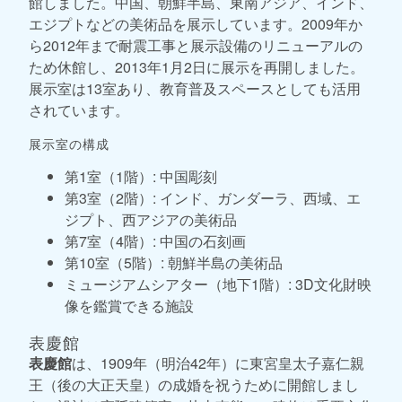
館しました。中国、朝鮮半島、東南アジア、インド、
エジプトなどの美術品を展示しています。2009年か
ら2012年まで耐震工事と展示設備のリニューアルの
ため休館し、2013年1月2日に展示を再開しました。
展示室は13室あり、教育普及スペースとしても活用
されています。
展示室の構成
第1室（1階）: 中国彫刻
第3室（2階）: インド、ガンダーラ、西域、エ
ジプト、西アジアの美術品
第7室（4階）: 中国の石刻画
第10室（5階）: 朝鮮半島の美術品
ミュージアムシアター（地下1階）: 3D文化財映
像を鑑賞できる施設
表慶館
表慶館
は、1909年（明治42年）に東宮皇太子嘉仁親
王（後の大正天皇）の成婚を祝うために開館しまし