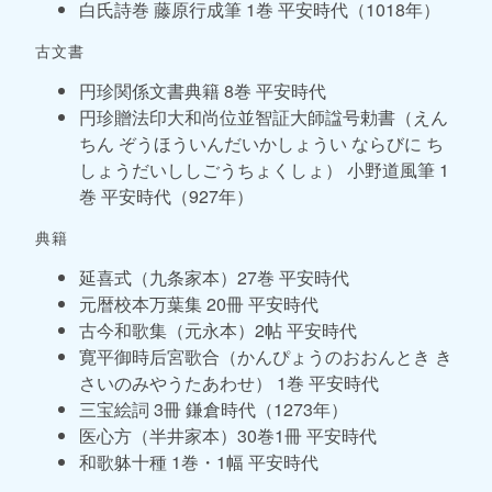
白氏詩巻 藤原行成筆 1巻 平安時代（1018年）
古文書
円珍関係文書典籍 8巻 平安時代
円珍贈法印大和尚位並智証大師諡号勅書（えん
ちん ぞうほういんだいかしょうい ならびに ち
しょうだいししごうちょくしょ） 小野道風筆 1
巻 平安時代（927年）
典籍
延喜式（九条家本）27巻 平安時代
元暦校本万葉集 20冊 平安時代
古今和歌集（元永本）2帖 平安時代
寛平御時后宮歌合（かんぴょうのおおんとき き
さいのみやうたあわせ） 1巻 平安時代
三宝絵詞 3冊 鎌倉時代（1273年）
医心方（半井家本）30巻1冊 平安時代
和歌躰十種 1巻・1幅 平安時代