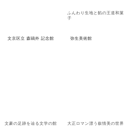
ふんわり生地と餡の王道和菓
子
文京区立 森鷗外 記念館
弥生美術館
文豪の足跡を辿る文学の館
大正ロマン漂う叙情美の世界