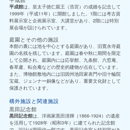
平成館
は、皇太子徳仁親王（浩宮）の成婚を記念して
1999年（平成11年）に開館しました。1階には考古資
料展示室と企画展示室、大講堂があり、2階には特別
展会場が設けられています。
庭園とその他の施設
本館の裏には池を中心とする庭園があり、旧寛永寺庭
園の名残を残しています。庭園は春や秋に期間を限定
して公開され、庭園内には応挙館、九条館、六窓庵、
春草盧、転合庵などの歴史的建物が点在しています。
また、博物館敷地内には旧因州池田家表門や旧十輪院
宝蔵、ジェンナー銅像などがあり、重要文化財として
保護されています。
構外施設と関連施設
黒田記念館
黒田記念館
は、洋画家黒田清輝（1866-1924）の遺産
を活用して1928年（昭和3年）に建てられた記念館
で、設計は岡田信一郎です。黒田記念室と特別室があ