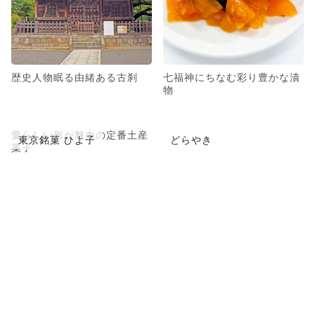
歴史人物眠る由緒ある古刹
七福神にちなむ彩り豊かな漬
物
愛らしい形が魅力の定番土産
東京銘菓 ひよ子
どらやき
菓子