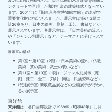
渡辺仁の案が採用され、日本伝統の木造建築を鉄筋コ
ンクリートで再現した和洋折衷の建築様式となってい
ます。2001年に「旧東京帝室博物館本館」の名称で
重要文化財に指定されました。展示室は1階と2階に
計26室あり、日本の絵画、彫刻、工芸、書跡などが
展示されています。各展示室は、「日本美術の流れ」
や「ジャンル別展示」など、テーマごとに分けられて
います。
展示室の構成
第1室〜第10室（2階）: 日本美術の流れ（仏教
美術、茶の美術、武士の装いなど）
第11室〜第19室（1階）: ジャンル別展示（彫
刻、漆工、金工、刀剣、陶磁、民族資料など）
特別展示室: 新収蔵品展などの企画展示が行われ
る小展示室
東洋館
東洋館
は、谷口吉郎設計で1968年（昭和43年）に開