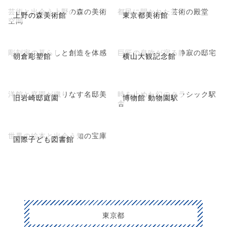
芸術と出会う上野の森の美術
都民に開かれた芸術の殿堂
上野の森美術館
東京都美術館
空間
彫刻家の暮らしと創造を体感
巨匠の息吹が宿る静寂の邸宅
朝倉彫塑館
横山大観記念館
洋館と庭園が織りなす名邸美
時を止めた幻のクラシック駅
旧岩崎邸庭園
博物館 動物園駅
舎
世界の絵本と出会う知の宝庫
国際子ども図書館
東京都