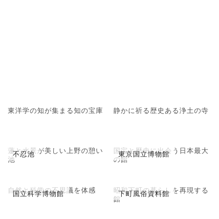
東洋学の知が集まる知の宝庫
静かに祈る歴史ある浄土の寺
蓮と水景が美しい上野の憩い
国宝と歴史に出会う日本最大
不忍池
東京国立博物館
池
の館
自然と科学の不思議を体感
昭和下町の暮らしを再現する
国立科学博物館
下町風俗資料館
館