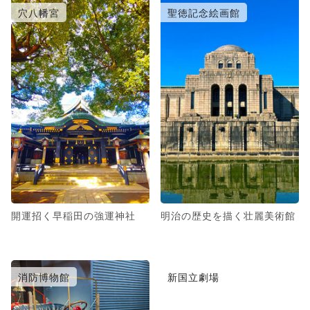
穴八幡宮
聖徳記念絵画館
開運招く早稲田の強運神社
明治の歴史を描く壮麗美術館
消防博物館
新国立劇場