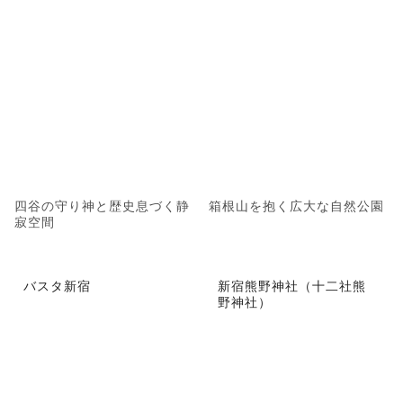
四谷の守り神と歴史息づく静
箱根山を抱く広大な自然公園
寂空間
バスタ新宿
新宿熊野神社（十二社熊
野神社）