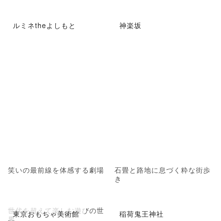
ルミネtheよしもと
神楽坂
笑いの最前線を体感する劇場
石畳と路地に息づく粋な街歩
き
世代を超えて楽しむ遊びの世
東京おもちゃ美術館
稲荷鬼王神社
界