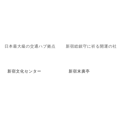
日本最大級の交通ハブ拠点
新宿総鎮守に祈る開運の社
新宿文化センター
新宿末廣亭