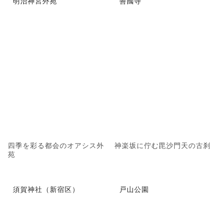
明治神宮外苑
善國寺
四季を彩る都会のオアシス外
神楽坂に佇む毘沙門天の古刹
苑
須賀神社（新宿区）
戸山公園