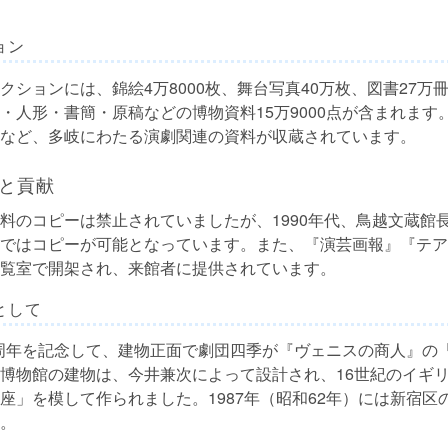
ョン
クションには、錦絵4万8000枚、舞台写真40万枚、図書27万
・人形・書簡・原稿などの博物資料15万9000点が含まれます
など、多岐にわたる演劇関連の資料が収蔵されています。
と貢献
料のコピーは禁止されていましたが、1990年代、鳥越文蔵館
ではコピーが可能となっています。また、『演芸画報』『テア
覧室で開架され、来館者に提供されています。
として
50周年を記念して、建物正面で劇団四季が『ヴェニスの商人』の
博物館の建物は、今井兼次によって設計され、16世紀のイギ
座」を模して作られました。1987年（昭和62年）には新宿区
。