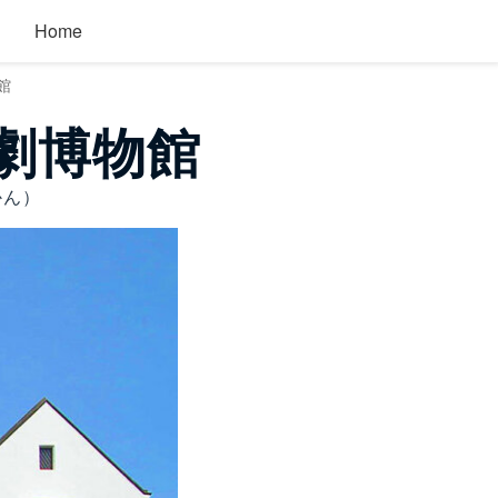
Home
館
演劇博物館
かん）