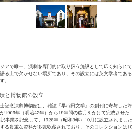
ジアで唯一、演劇を専門的に取り扱う施設として広く知られて
語る上で欠かせない場所であり、その設立には英文学者である
す。
績と博物館の設立
士記念演劇博物館は、雑誌『早稲田文学』の創刊に寄与した坪
が1909年（明治42年）から19年間の歳月をかけて完成させ
翻訳事業を記念して、1928年（昭和3年）10月に設立されまし
する貴重な資料が多数収蔵されており、そのコレクションは10