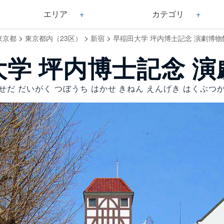
エリア
カテゴリ
>
>
>
東京都
東京都内（23区）
新宿
早稲田大学 坪内博士記念 演劇博物
学 坪内博士記念 
せだ だいがく つぼうち はかせ きねん えんげき はくぶつ