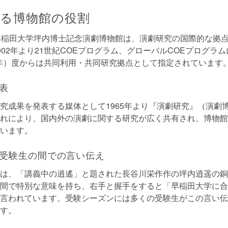
る博物館の役割
早稲田大学坪内博士記念演劇博物館は、演劇研究の国際的な拠
002年より21世紀COEプログラム、グローバルCOEプログラ
21年）度からは共同利用・共同研究拠点として指定されています
表
究成果を発表する媒体として1965年より『演劇研究』（演劇
れにより、国内外の演劇に関する研究が広く共有され、博物館
います。
受験生の間での言い伝え
は、「講義中の逍遙」と題された長谷川栄作作の坪内逍遥の銅
間で特別な意味を持ち、右手と握手をすると「早稲田大学に合
言われています。受験シーズンには多くの受験生がこの言い伝
す。