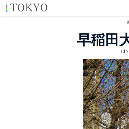
早稲田大
（わ