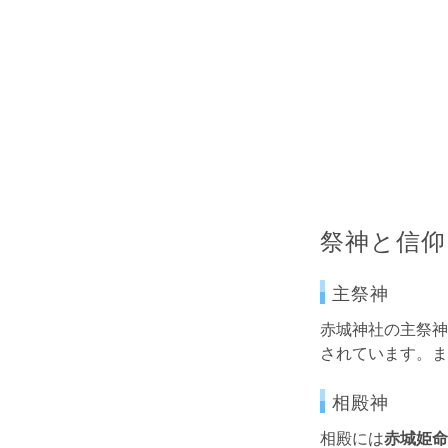
祭神と信仰
主祭神
赤城神社の主祭神
されています。ま
相殿神
相殿には
赤城姫命