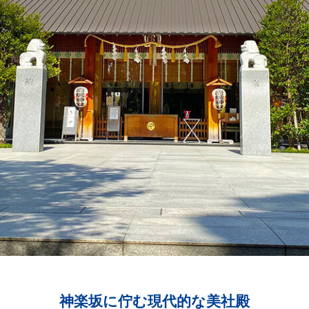
）
神楽坂に佇む現代的な美社殿