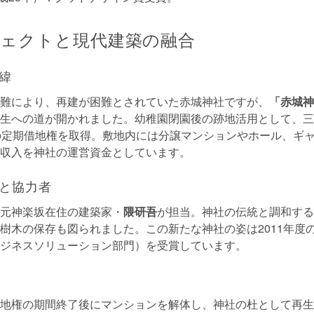
ェクトと現代建築の融合
緯
難により、再建が困難とされていた赤城神社ですが、
「赤城神
生への道が開かれました。幼稚園閉園後の跡地活用として、三
の定期借地権を取得。敷地内には分譲マンションやホール、ギ
収入を神社の運営資金としています。
と協力者
元神楽坂在住の建築家・
隈研吾
が担当。神社の伝統と調和する
樹木の保存も図られました。この新たな神社の姿は2011年度
ジネスソリューション部門）を受賞しています。
地権の期間終了後にマンションを解体し、神社の杜として再生