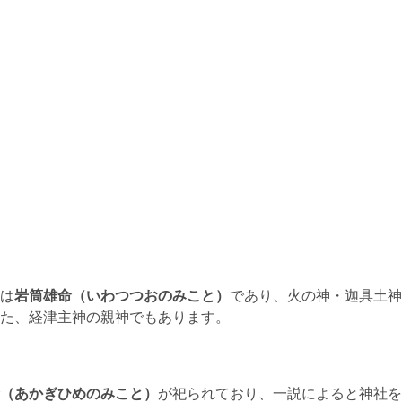
は
岩筒雄命（いわつつおのみこと）
であり、火の神・迦具土神
た、経津主神の親神でもあります。
（あかぎひめのみこと）
が祀られており、一説によると神社を