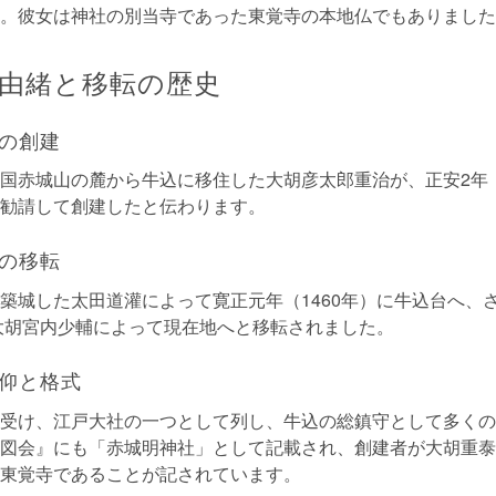
。彼女は神社の別当寺であった東覚寺の本地仏でもありました
由緒と移転の歴史
の創建
国赤城山の麓から牛込に移住した大胡彦太郎重治が、正安2年（
勧請して創建したと伝わります。
の移転
築城した太田道灌によって寛正元年（1460年）に牛込台へ、
は大胡宮内少輔によって現在地へと移転されました。
仰と格式
受け、江戸大社の一つとして列し、牛込の総鎮守として多くの
図会』にも「赤城明神社」として記載され、創建者が大胡重泰
東覚寺であることが記されています。