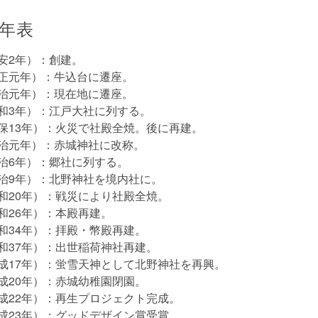
年表
正安2年）：創建。
寛正元年）：牛込台に遷座。
弘治元年）：現在地に遷座。
天和3年）：江戸大社に列する。
天保13年）：火災で社殿全焼。後に再建。
明治元年）：赤城神社に改称。
明治6年）：郷社に列する。
明治9年）：北野神社を境内社に。
昭和20年）：戦災により社殿全焼。
昭和26年）：本殿再建。
昭和34年）：拝殿・幣殿再建。
昭和37年）：出世稲荷神社再建。
平成17年）：蛍雪天神として北野神社を再興。
平成20年）：赤城幼稚園閉園。
平成22年）：再生プロジェクト完成。
平成23年）：グッドデザイン賞受賞。