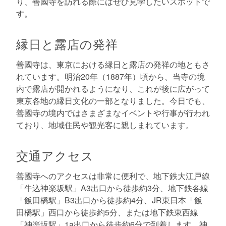
り、善國寺を訪れる際にはぜひ見学したいスポットで
す。
縁日と露店の発祥
善國寺は、東京における縁日と露店の発祥の地ともさ
れています。明治20年（1887年）頃から、当寺の境
内で露店が開かれるようになり、これが後に広がって
東京各地の縁日文化の一部となりました。今日でも、
善國寺の境内ではさまざまなイベントや行事が行われ
ており、地域住民や観光客に親しまれています。
交通アクセス
善國寺へのアクセスは非常に便利で、地下鉄大江戸線
「牛込神楽坂駅」A3出口から徒歩約3分、地下鉄各線
「飯田橋駅」B3出口から徒歩約4分、JR東日本「飯
田橋駅」西口から徒歩約5分、または地下鉄東西線
「神楽坂駅」1a出口から徒歩約6分で到着します。神