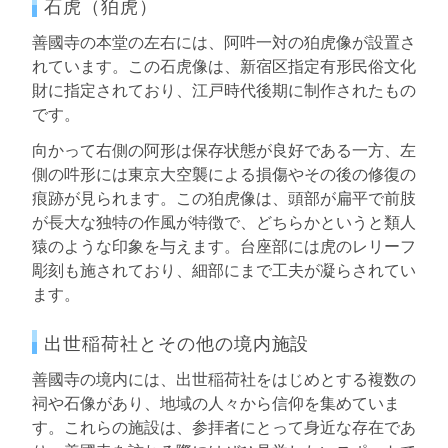
石虎（狛虎）
善國寺の本堂の左右には、阿吽一対の狛虎像が設置さ
れています。この石虎像は、新宿区指定有形民俗文化
財に指定されており、江戸時代後期に制作されたもの
です。
向かって右側の阿形は保存状態が良好である一方、左
側の吽形には東京大空襲による損傷やその後の修復の
痕跡が見られます。この狛虎像は、頭部が扁平で前肢
が長大な独特の作風が特徴で、どちらかというと類人
猿のような印象を与えます。台座部には虎のレリーフ
彫刻も施されており、細部にまで工夫が凝らされてい
ます。
出世稲荷社とその他の境内施設
善國寺の境内には、出世稲荷社をはじめとする複数の
祠や石像があり、地域の人々から信仰を集めていま
す。これらの施設は、参拝者にとって身近な存在であ