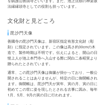
を鎮護山善国寺といいます。また、池上法類の神楽坂
法縁縁頭寺としての役割も担っています。
文化財と見どころ
毘沙門天像
善國寺の毘沙門天像は、新宿区指定有形文化財（彫
刻）に指定されています。この像は高さ約30cmの木
造で、製作時期は不明です。伝えによると、開山の日
惺上人が池上本門寺へ入山する際に関白二条昭実より
贈られたとされています。
通常、この毘沙門天像は御簾が掛かっており、一般公
開されることはありませんが、特定の日に御開帳され
ます。御開帳は、毘沙門天が寅年、寅の月、寅の日に
初めてこの世に姿を現したとされる古事に因み、毎年
1月、5月、9月の寅の日に行われます。