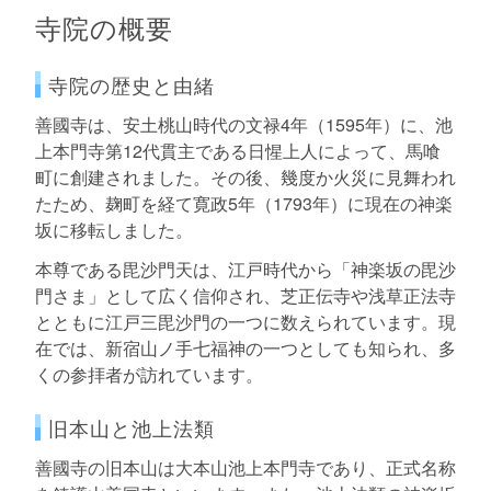
寺院の概要
寺院の歴史と由緒
善國寺は、安土桃山時代の文禄4年（1595年）に、池
上本門寺第12代貫主である日惺上人によって、馬喰
町に創建されました。その後、幾度か火災に見舞われ
たため、麹町を経て寛政5年（1793年）に現在の神楽
坂に移転しました。
本尊である毘沙門天は、江戸時代から「神楽坂の毘沙
門さま」として広く信仰され、芝正伝寺や浅草正法寺
とともに江戸三毘沙門の一つに数えられています。現
在では、新宿山ノ手七福神の一つとしても知られ、多
くの参拝者が訪れています。
旧本山と池上法類
善國寺の旧本山は大本山池上本門寺であり、正式名称