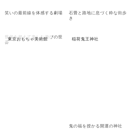
笑いの最前線を体感する劇場
石畳と路地に息づく粋な街歩
き
世代を超えて楽しむ遊びの世
東京おもちゃ美術館
稲荷鬼王神社
界
鬼の福を授かる開運の神社