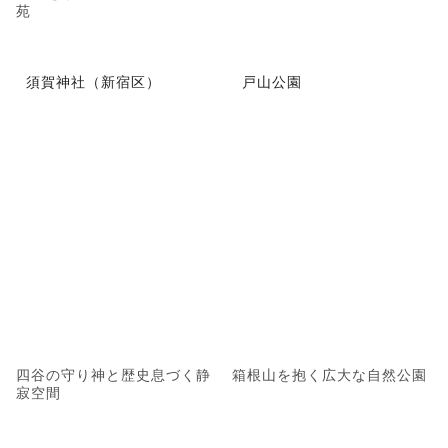
苑
須賀神社（新宿区）
戸山公園
四谷の守り神と歴史息づく静
箱根山を抱く広大な自然公園
寂空間