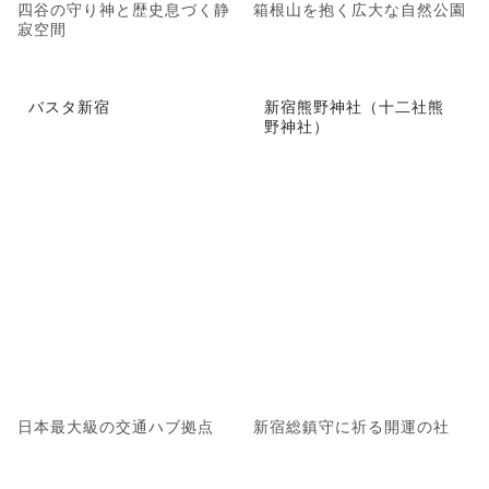
四谷の守り神と歴史息づく静
箱根山を抱く広大な自然公園
寂空間
バスタ新宿
新宿熊野神社（十二社熊
野神社）
日本最大級の交通ハブ拠点
新宿総鎮守に祈る開運の社