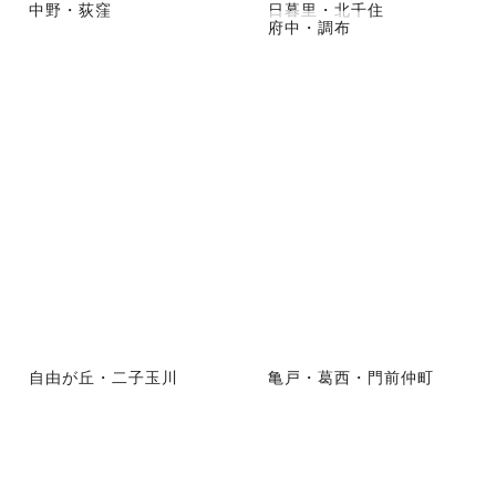
中野・荻窪
日暮里・北千住
府中・調布
自由が丘・二子玉川
亀戸・葛西・門前仲町