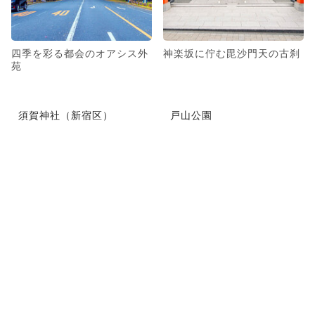
四季を彩る都会のオアシス外
神楽坂に佇む毘沙門天の古刹
苑
須賀神社（新宿区）
戸山公園