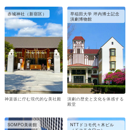
赤城神社（新宿区）
早稲田大学 坪内博士記念
演劇博物館
神楽坂に佇む現代的な美社殿
演劇の歴史と文化を体感する
殿堂
SOMPO美術館
NTTドコモ代々木ビル
（ドコモタワー）