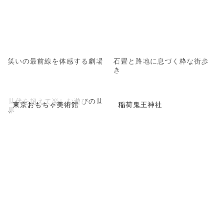
笑いの最前線を体感する劇場
石畳と路地に息づく粋な街歩
き
世代を超えて楽しむ遊びの世
東京おもちゃ美術館
稲荷鬼王神社
界