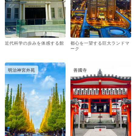
近代科学の歩みを体感する館
都心を一望する巨大ランドマ
ーク
明治神宮外苑
善國寺