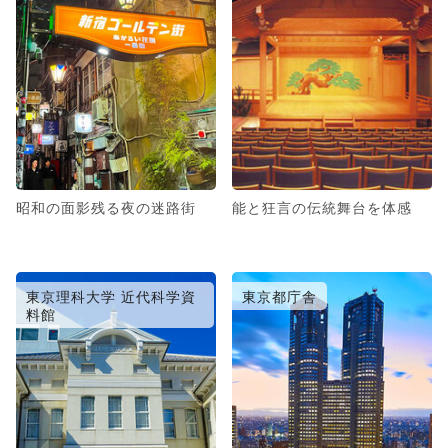
昭和の面影残る夜の迷路街
能と狂言の伝統舞台を体感
東京理科大学 近代科学資
東京都庁舎
料館