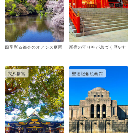
四季彩る都会のオアシス庭園
新宿の守り神が息づく歴史社
穴八幡宮
聖徳記念絵画館