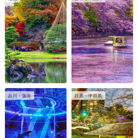
品川・蒲田
目黒・中目黒