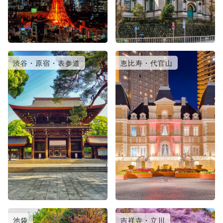
渋谷・原宿・表参道
恵比寿・代官山
池袋
吉祥寺・立川