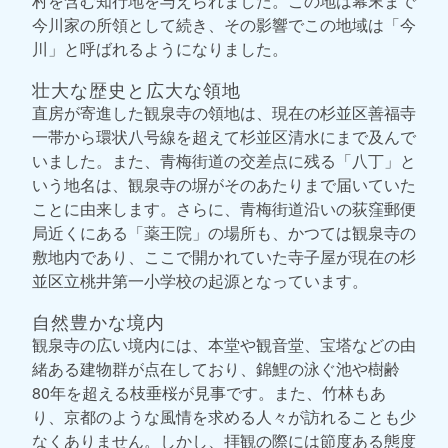
村を含む知行地を与えられました。この地は幕末まで
今川家の所領として続き、その影響でこの地域は「今
川」と呼ばれるようになりました。
壮大な歴史と広大な領地
直房が寄進した観泉寺の領地は、現在の杉並区善福寺
一帯から環状八号線を超えて杉並区清水にまで及んで
いました。また、青梅街道の交差点に残る「八丁」と
いう地名は、観泉寺の塀がそのあたりまで届いていた
ことに由来します。さらに、青梅街道沿いの荻窪郵便
局近くにある「薬王院」の場所も、かつては観泉寺の
敷地内であり、ここで開かれていた寺子屋が現在の杉
並区立桃井第一小学校の起源となっています。
自然豊かな境内
観泉寺の広い境内には、本堂や観音堂、宝塔などの由
緒ある建物群が点在しており、錦鯉の泳ぐ池や樹齢
80年を超える枝垂桜が見事です。また、竹林もあ
り、京都のような風情を求める人々が訪れることも少
なくありません。しかし、拝観の際には節度ある態度