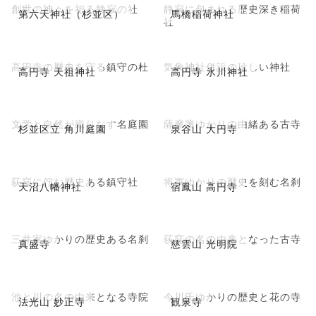
創世の神々を祀る静寂の社
静寂に包まれる歴史深き稲荷
第六天神社（杉並区）
馬橋稲荷神社
社
高円寺の歴史を守る鎮守の杜
気象神社併設の珍しい神社
高円寺 天祖神社
高円寺 氷川神社
文学と自然が織りなす名庭園
薩摩藩ゆかりの由緒ある古寺
杉並区立 角川庭園
泉谷山 大円寺
荻窪に佇む歴史ある鎮守社
将軍ゆかりの歴史を刻む名刹
天沼八幡神社
宿鳳山 高円寺
三井家ゆかりの歴史ある名刹
荻窪の名の由来となった古寺
真盛寺
慈雲山 光明院
池と川の名の由来となる寺院
今川氏ゆかりの歴史と花の寺
法光山 妙正寺
観泉寺