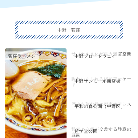
中野・荻窪
サブカル文化が集う迷宮空間
荻窪ラーメン
中野ブロードウェイ
賑わいあふれる駅前アーケー
中野サンモール商店街
ド
歴史を刻む緑の都市オアシス
平和の森公園（中野区）
哲学と自然が交差する静寂の
哲学堂公園
庭園