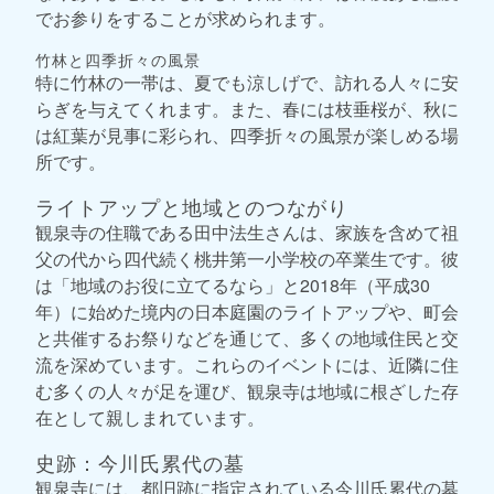
でお参りをすることが求められます。
竹林と四季折々の風景
特に竹林の一帯は、夏でも涼しげで、訪れる人々に安
らぎを与えてくれます。また、春には枝垂桜が、秋に
は紅葉が見事に彩られ、四季折々の風景が楽しめる場
所です。
ライトアップと地域とのつながり
観泉寺の住職である田中法生さんは、家族を含めて祖
父の代から四代続く桃井第一小学校の卒業生です。彼
は「地域のお役に立てるなら」と2018年（平成30
年）に始めた境内の日本庭園のライトアップや、町会
と共催するお祭りなどを通じて、多くの地域住民と交
流を深めています。これらのイベントには、近隣に住
む多くの人々が足を運び、観泉寺は地域に根ざした存
在として親しまれています。
史跡：今川氏累代の墓
観泉寺には、都旧跡に指定されている今川氏累代の墓