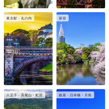
東京駅・丸の内
新宿
八王子・高尾山・町田
銀座・日本橋・月島