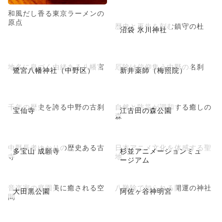
和風だし香る東京ラーメンの
原点
歴史と再生を刻む鎮守の杜
沼袋 氷川神社
地名に息づく由緒ある八幡宮
厄除け信仰集う中野の名刹
鷺宮八幡神社（中野区）
新井薬師（梅照院）
千年の歴史を誇る中野の古刹
自然と防災が調和する癒しの
宝仙寺
江古田の森公園
森
中野長者ゆかりの歴史ある古
日本アニメ文化を体感する聖
多宝山 成願寺
杉並アニメーションミュ
寺
地
ージアム
音楽家の庭園美に癒される空
八難除で知られる開運の神社
大田黒公園
阿佐ヶ谷神明宮
間