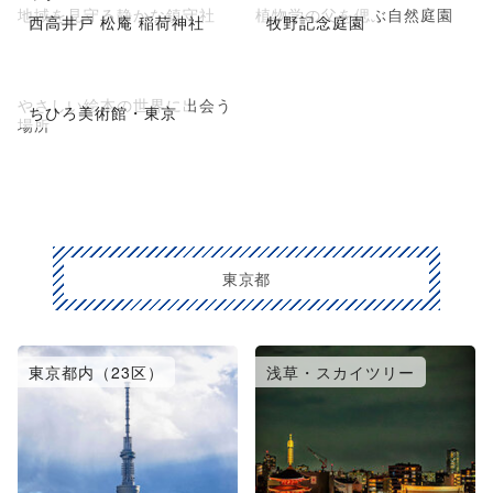
地域を見守る静かな鎮守社
植物学の父を偲ぶ自然庭園
西高井戸 松庵 稲荷神社
牧野記念庭園
やさしい絵本の世界に出会う
ちひろ美術館・東京
場所
東京都
東京都内（23区）
浅草・スカイツリー