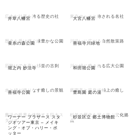
広大な社叢を誇る歴史の社
東京のへそと称される名社
井草八幡宮
大宮八幡宮
歴史を受け継ぐ緑豊かな公園
川沿いに広がる自然散策路
蚕糸の森公園
善福寺川緑地
厄除けで名高い杉並の古刹
川と緑に癒される広大公園
堀之内 妙法寺
和田堀公園
水と緑が織りなす癒しの景観
庭園美と温泉で極上の癒し
善福寺公園
豊島園 庭の湯
魔法の世界を体験する巨大ス
杉並の歴史を深く学ぶ文化拠
ワーナー ブラザース スタ
杉並区立 郷土博物館
タジオ
点
ジオツアー東京 – メイキ
ング・オブ・ハリー・ポ
ッター