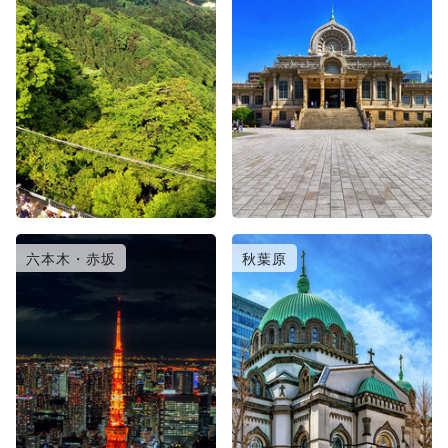
六本木・赤坂
秋葉原