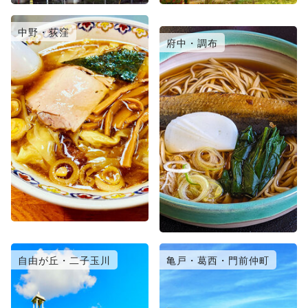
中野・荻窪
日暮里・北千住
府中・調布
自由が丘・二子玉川
亀戸・葛西・門前仲町