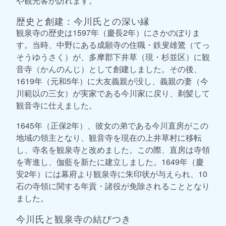
や観光客が訪れます。
歴史と創建：今川氏との深い縁
観泉寺の歴史は1597年（慶長2年）にさかのぼりま
す。当時、中野にある成願寺の住職・鉄叟雄鷟（てっ
そうゆうさく）が、多摩郡下井草（現・杉並区）に観
音寺（かんのんじ）として創建しました。その後、
1619年（元和5年）に大友義親が没し、義親の妻（今
川範以の三女）が実家である今川家に戻り、剃髪して
観音寺に仕えました。
1645年（正保2年）、彼女の弟である今川直房がこの
地域の領主となり、観音寺を現在の上井草村に移転
し、寺名を観泉寺と改めました。この際、直房は寺領
を寄進し、伽藍を新たに建立しました。1649年（慶
安2年）には幕府より観泉寺に朱印状が与えられ、10
石の寺領に関する年貢・諸役が免除されることとなり
ました。
今川氏と観泉寺の結びつき