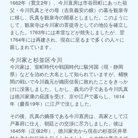
1662年（寛文2年）、今川直房は市谷田町にあった祖
父・今川氏真とその母（吉良義安の娘）の墓を観泉寺
に移し、氏真を観泉寺の開基としました。このように
して、観泉寺は今川家の菩提寺としての地位を確立し
ました。1763年には本堂などが焼失しましたが、翌
1764年には再建され、現在に至るまで多くの人々に
親しまれています。
今川家と杉並区今川
今川家は、室町時代や戦国時代に駿河国（現・静岡
県）などを治めた大名として知られていますが、桶狭
間の戦いで今川義元が織田信長に敗れたことをきっか
けに没落しました。しかし、義元の子である今川氏真
は徳川家康の庇護を受け、京や江戸で暮らし、1614
年（慶長19年）に江戸で没しました。
その後、氏真の嫡孫である今川直房は、高家として江
戸幕府に仕え、朝廷との交渉に尽力しました。彼は
1645年（正保2年）、徳川家光から現在の杉並区井草