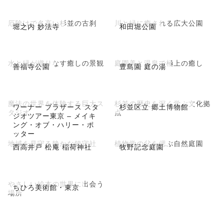
厄除けで名高い杉並の古刹
川と緑に癒される広大公園
堀之内 妙法寺
和田堀公園
水と緑が織りなす癒しの景観
庭園美と温泉で極上の癒し
善福寺公園
豊島園 庭の湯
魔法の世界を体験する巨大ス
杉並の歴史を深く学ぶ文化拠
ワーナー ブラザース スタ
杉並区立 郷土博物館
タジオ
点
ジオツアー東京 – メイキ
ング・オブ・ハリー・ポ
ッター
地域を見守る静かな鎮守社
植物学の父を偲ぶ自然庭園
西高井戸 松庵 稲荷神社
牧野記念庭園
やさしい絵本の世界に出会う
ちひろ美術館・東京
場所