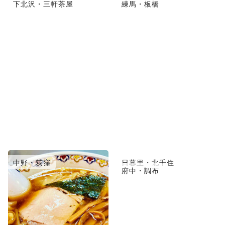
下北沢・三軒茶屋
練馬・板橋
中野・荻窪
日暮里・北千住
府中・調布