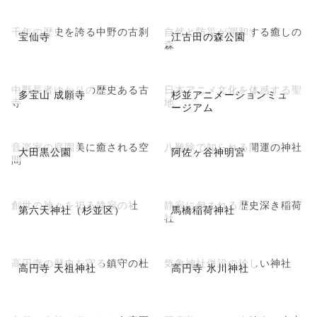
千年の歴史を誇る中野の古刹
自然と防災が調和する癒しの
宝仙寺
江古田の森公園
森
中野長者ゆかりの歴史ある古
日本アニメ文化を体感する聖
多宝山 成願寺
杉並アニメーションミュ
寺
地
ージアム
音楽家の庭園美に癒される空
八難除で知られる開運の神社
大田黒公園
阿佐ヶ谷神明宮
間
創世の神々を祀る静寂の社
静寂に包まれる歴史深き稲荷
第六天神社（杉並区）
馬橋稲荷神社
社
高円寺の歴史を守る鎮守の杜
気象神社併設の珍しい神社
高円寺 天祖神社
高円寺 氷川神社