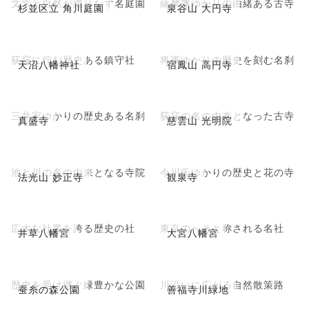
文学と自然が織りなす名庭園
薩摩藩ゆかりの由緒ある古寺
杉並区立 角川庭園
泉谷山 大円寺
荻窪に佇む歴史ある鎮守社
将軍ゆかりの歴史を刻む名刹
天沼八幡神社
宿鳳山 高円寺
三井家ゆかりの歴史ある名刹
荻窪の名の由来となった古寺
真盛寺
慈雲山 光明院
池と川の名の由来となる寺院
今川氏ゆかりの歴史と花の寺
法光山 妙正寺
観泉寺
広大な社叢を誇る歴史の社
東京のへそと称される名社
井草八幡宮
大宮八幡宮
歴史を受け継ぐ緑豊かな公園
川沿いに広がる自然散策路
蚕糸の森公園
善福寺川緑地