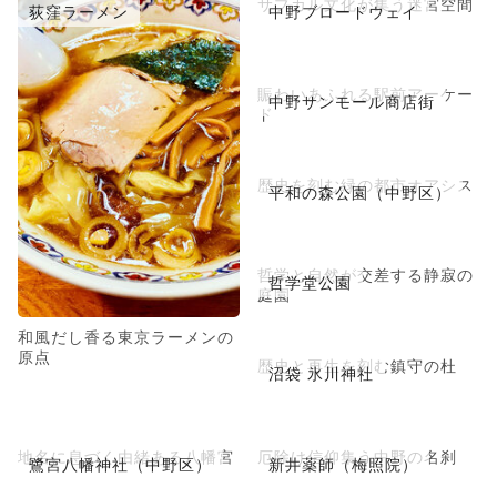
サブカル文化が集う迷宮空間
荻窪ラーメン
中野ブロードウェイ
賑わいあふれる駅前アーケー
中野サンモール商店街
ド
歴史を刻む緑の都市オアシス
平和の森公園（中野区）
哲学と自然が交差する静寂の
哲学堂公園
庭園
和風だし香る東京ラーメンの
原点
歴史と再生を刻む鎮守の杜
沼袋 氷川神社
地名に息づく由緒ある八幡宮
厄除け信仰集う中野の名刹
鷺宮八幡神社（中野区）
新井薬師（梅照院）