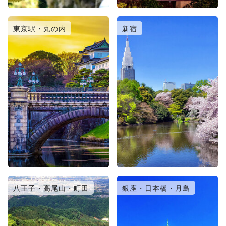
東京駅・丸の内
新宿
八王子・高尾山・町田
銀座・日本橋・月島