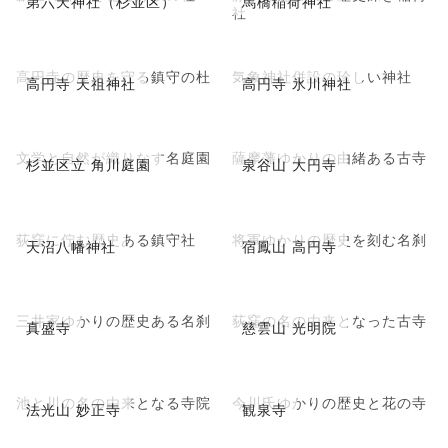
第六天神社（杉並区）
馬橋稲荷神社
社
高円寺の歴史を守る鎮守の杜
気象神社併設の珍しい神社
高円寺 天祖神社
高円寺 氷川神社
文学と自然が織りなす名庭園
薩摩藩ゆかりの由緒ある古寺
杉並区立 角川庭園
泉谷山 大円寺
荻窪に佇む歴史ある鎮守社
将軍ゆかりの歴史を刻む名刹
天沼八幡神社
宿鳳山 高円寺
三井家ゆかりの歴史ある名刹
荻窪の名の由来となった古寺
真盛寺
慈雲山 光明院
池と川の名の由来となる寺院
今川氏ゆかりの歴史と花の寺
法光山 妙正寺
観泉寺