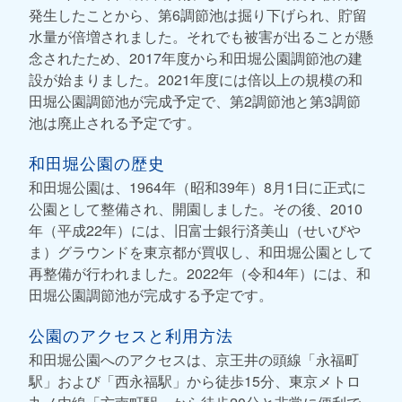
発生したことから、第6調節池は掘り下げられ、貯留
水量が倍増されました。それでも被害が出ることが懸
念されたため、2017年度から和田堀公園調節池の建
設が始まりました。2021年度には倍以上の規模の和
田堀公園調節池が完成予定で、第2調節池と第3調節
池は廃止される予定です。
和田堀公園の歴史
和田堀公園は、1964年（昭和39年）8月1日に正式に
公園として整備され、開園しました。その後、2010
年（平成22年）には、旧富士銀行済美山（せいびや
ま）グラウンドを東京都が買収し、和田堀公園として
再整備が行われました。2022年（令和4年）には、和
田堀公園調節池が完成する予定です。
公園のアクセスと利用方法
和田堀公園へのアクセスは、京王井の頭線「永福町
駅」および「西永福駅」から徒歩15分、東京メトロ