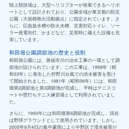
陸上競技場は、大型ヘリコプターが発着できるヘリポ
ートとして設計されており、公園全域が東京都の防災
公園（大規模救出活動拠点）に指定されています。さ
らに、応急急水槽や防火水槽、災害対応トイレ、ソー
ラー発電街灯、かまどなど、災害時に備えた設備も充
実しています。
和田堀公園調節池の歴史と役割
和田堀公園には、善福寺川の治水工事の一環として調
節池が設けられています。この工事は、1958年（昭
和33年）に発生した狩野川台風での洪水被害を受け
て開始されました。1981年（昭和56年）には、和田
堀第2調節池と第3調節池が完成し、平時はテニスコ
ートや壁打ちテニス練習場として利用されていまし
た。
さらに、1993年には和田堀第6調節池が完成し、現在
は野球グラウンドとして使用されています。しかし、
2005年9月4日の集中豪雨により中野区で浸水被害が