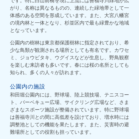
です。特に白山前橋を境に上流には善福寺川緑地が広
がり、名称は異なるものの、連続した緑地帯として一
体感のある空間を形成しています。また、大宮八幡宮
の境内林と一体となり、杉並区内で最も緑豊かな地域
となっています。
公園内の樹林は東京都保護樹林に指定されており、希
少な鳥類が観測される場所としても有名です。カワセ
ミ、ジョウビタキ、ウグイスなどが生息し、野鳥観察
を楽しむ来訪者も多いです。春には桜の名所としても
知られ、多くの人々が訪れます。
公園内の施設
和田堀公園内には、野球場、陸上競技場、テニスコー
ト、バーベキュー広場、サイクリング広場など、さま
ざまなスポーツ施設が整備されています。特に野球場
は善福寺川との間に高低差を設けており、増水時には
調整池としての機能を果たします。また、災害時の避
難場所としての役割も担っています。