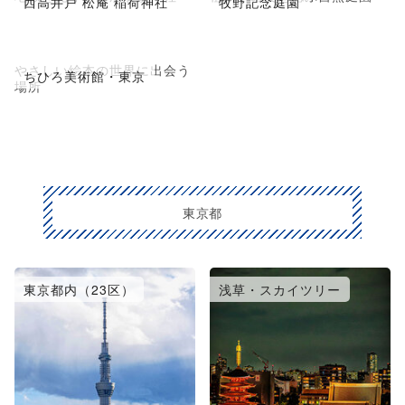
西高井戸 松庵 稲荷神社
牧野記念庭園
やさしい絵本の世界に出会う
ちひろ美術館・東京
場所
東京都
東京都内（23区）
浅草・スカイツリー