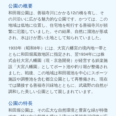
公園の概要
和田堀公園は、善福寺川にかかる12の橋を有し、そ
の川沿いに広がる魅力的な公園です。かつては、この
地域は低地に位置し、住宅地を蛇行する善福寺川が頻
繁に氾濫していました。その結果、自然に溜池が形成
され、水はけが悪い土地として知られていました。
1933年（昭和8年）には、大宮八幡宮の境内地一帯と
ともに和田堀風致地区に指定され、翌1934年には株
式会社大宮八幡園（現・京急開発）が経営する娯楽施
設「大宮八幡園」としてボート池や釣り堀が整備され
ました。戦後、この地域は和田堀池を中心にスポーツ
施設や調整池を含む都立公園として再整備され、現在
では隣接する善福寺川緑地とともに、武蔵野の自然が
調和した美しい公園として親しまれています。
公園の特長
和田堀公園は、その広大な自然環境と豊富な緑が特徴