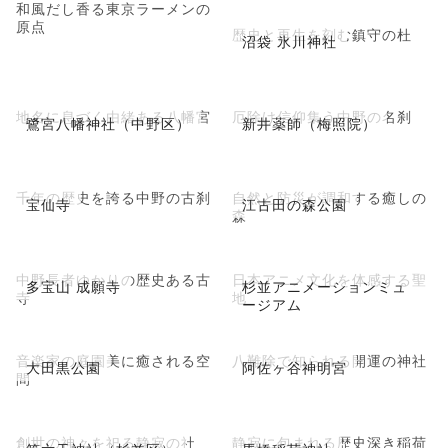
和風だし香る東京ラーメンの
原点
歴史と再生を刻む鎮守の杜
沼袋 氷川神社
地名に息づく由緒ある八幡宮
厄除け信仰集う中野の名刹
鷺宮八幡神社（中野区）
新井薬師（梅照院）
千年の歴史を誇る中野の古刹
自然と防災が調和する癒しの
宝仙寺
江古田の森公園
森
中野長者ゆかりの歴史ある古
日本アニメ文化を体感する聖
多宝山 成願寺
杉並アニメーションミュ
寺
地
ージアム
音楽家の庭園美に癒される空
八難除で知られる開運の神社
大田黒公園
阿佐ヶ谷神明宮
間
創世の神々を祀る静寂の社
静寂に包まれる歴史深き稲荷