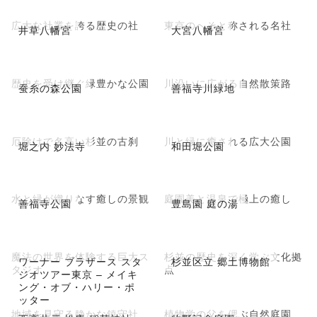
広大な社叢を誇る歴史の社
東京のへそと称される名社
井草八幡宮
大宮八幡宮
歴史を受け継ぐ緑豊かな公園
川沿いに広がる自然散策路
蚕糸の森公園
善福寺川緑地
厄除けで名高い杉並の古刹
川と緑に癒される広大公園
堀之内 妙法寺
和田堀公園
水と緑が織りなす癒しの景観
庭園美と温泉で極上の癒し
善福寺公園
豊島園 庭の湯
魔法の世界を体験する巨大ス
杉並の歴史を深く学ぶ文化拠
ワーナー ブラザース スタ
杉並区立 郷土博物館
タジオ
点
ジオツアー東京 – メイキ
ング・オブ・ハリー・ポ
ッター
地域を見守る静かな鎮守社
植物学の父を偲ぶ自然庭園