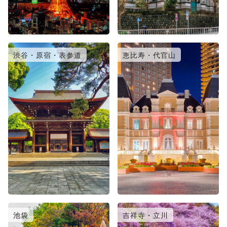
渋谷・原宿・表参道
恵比寿・代官山
池袋
吉祥寺・立川