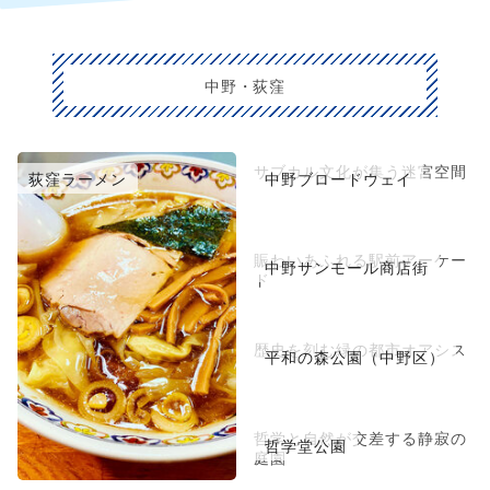
中野・荻窪
サブカル文化が集う迷宮空間
荻窪ラーメン
中野ブロードウェイ
賑わいあふれる駅前アーケー
中野サンモール商店街
ド
歴史を刻む緑の都市オアシス
平和の森公園（中野区）
哲学と自然が交差する静寂の
哲学堂公園
庭園