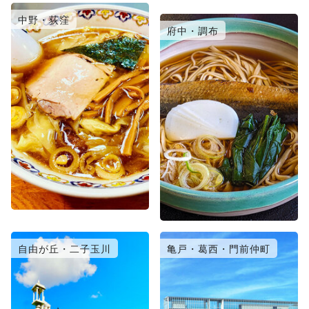
中野・荻窪
日暮里・北千住
府中・調布
自由が丘・二子玉川
亀戸・葛西・門前仲町