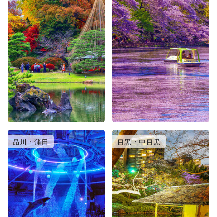
品川・蒲田
目黒・中目黒