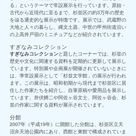
る」というテーマで常設展示を行っています。原始・
古代から近現代に至るまで、杉並区の約3万年の歴史
を辿る通史的な展示が特徴です。展示では、武蔵野の
大地と人々の暮らし、縄文土器、中世の甲州街道沿い
の上高井戸宿のミニチュアなどが紹介されています。
すぎなみコレクション
すぎなみコレクション
と題したコーナーでは、杉並の
歴史や文化に関連する資料を定期的に更新して展示し
ています。特別展や企画展が開催されていないときに
は、準常設展示として「杉並文学館」の展示が行われ
ます。この展示は、昭和初期から現代まで杉並区に居
住した作家たちを紹介し、自筆原稿や愛用品を展示し
ています。井伏鱒二や阿佐ヶ谷文士、阿佐ヶ谷会、杉
並の作家に関する資料が展示されています。
分館
2007年（平成19年）に開館した分館は、杉並区立天
沼弁天池公園内にあり、西館と東館で構成されていま