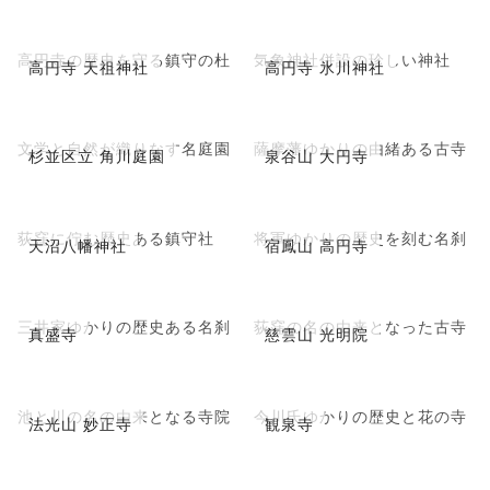
高円寺の歴史を守る鎮守の杜
気象神社併設の珍しい神社
高円寺 天祖神社
高円寺 氷川神社
文学と自然が織りなす名庭園
薩摩藩ゆかりの由緒ある古寺
杉並区立 角川庭園
泉谷山 大円寺
荻窪に佇む歴史ある鎮守社
将軍ゆかりの歴史を刻む名刹
天沼八幡神社
宿鳳山 高円寺
三井家ゆかりの歴史ある名刹
荻窪の名の由来となった古寺
真盛寺
慈雲山 光明院
池と川の名の由来となる寺院
今川氏ゆかりの歴史と花の寺
法光山 妙正寺
観泉寺