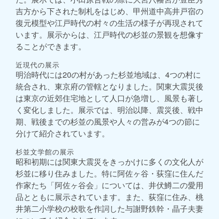
吉方から下された制札をはじめ、甲州道中高井戸宿の
復元模型や江戸時代の村々の生活の様子が再現されて
います。展示からは、江戸時代の杉並の景観を想像す
ることができます。
近現代の展示
明治時代には20の村があった杉並地域は、4つの村に
統合され、東京府の管轄となりました。関東大震災後
は東京の近郊住宅地として人口が急増し、風景も著し
く変化しました。展示では、明治以降、震災後、戦中
期、戦後までの杉並の風景や人々の営みが4つの節に
分けて紹介されています。
杉並文学館の展示
昭和初期には関東大震災をきっかけに多くの文化人が
杉並に移り住みました。特に阿佐ヶ谷・荻窪に住んだ
作家たち「阿佐ヶ谷会」については、井伏鱒二の愛用
品とともに展示されています。また、荻窪に住み、桃
井第二小学校の校歌を作詞した与謝野鉄幹・晶子夫妻