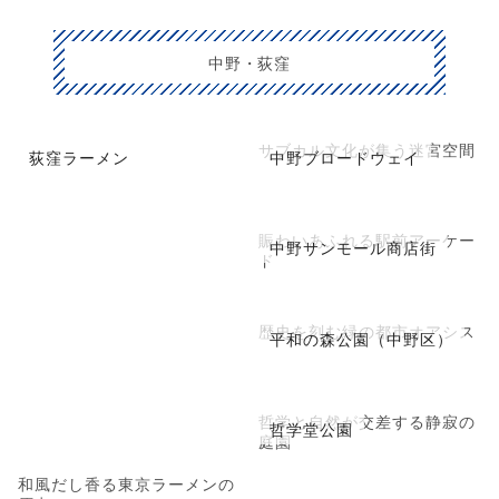
中野・荻窪
サブカル文化が集う迷宮空間
荻窪ラーメン
中野ブロードウェイ
賑わいあふれる駅前アーケー
中野サンモール商店街
ド
歴史を刻む緑の都市オアシス
平和の森公園（中野区）
哲学と自然が交差する静寂の
哲学堂公園
庭園
和風だし香る東京ラーメンの