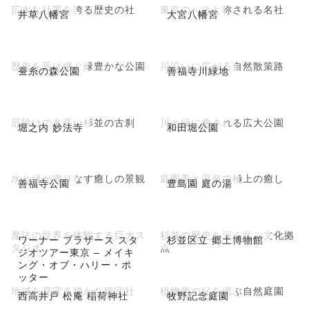
広大な社叢を誇る歴史の社
東京のへそと称される名社
井草八幡宮
大宮八幡宮
歴史を受け継ぐ緑豊かな公園
川沿いに広がる自然散策路
蚕糸の森公園
善福寺川緑地
厄除けで名高い杉並の古刹
川と緑に癒される広大公園
堀之内 妙法寺
和田堀公園
水と緑が織りなす癒しの景観
庭園美と温泉で極上の癒し
善福寺公園
豊島園 庭の湯
魔法の世界を体験する巨大ス
杉並の歴史を深く学ぶ文化拠
ワーナー ブラザース スタ
杉並区立 郷土博物館
タジオ
点
ジオツアー東京 – メイキ
ング・オブ・ハリー・ポ
ッター
地域を見守る静かな鎮守社
植物学の父を偲ぶ自然庭園
西高井戸 松庵 稲荷神社
牧野記念庭園