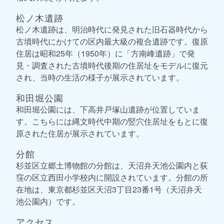
松ノ木遺跡
松ノ木遺跡は、明治時代に発見された旧石器時代から
古墳時代にかけての区内最大級の複合遺跡です。復原
住居は昭和25年（1950年）に「方南峰遺跡」で発
見・調査された古墳時代後期の住居址をモデルに復元
され、当時の生活の様子が展示されています。
和田堀公園
和田堀公園には、下高井戸塚山遺跡が位置していま
す。こちらには縄文時代中期の竪穴住居址をもとに復
原された住居が展示されています。
分館
杉並区立郷土博物館の分館は、天沼弁天池公園内と荻
窪の区立西田小学校内に開設されています。分館の所
在地は、東京都杉並区天沼3丁目23番1号（天沼弁天
池公園内）です。
アクセス