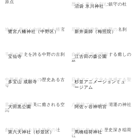
原点
歴史と再生を刻む鎮守の杜
沼袋 氷川神社
地名に息づく由緒ある八幡宮
厄除け信仰集う中野の名刹
鷺宮八幡神社（中野区）
新井薬師（梅照院）
千年の歴史を誇る中野の古刹
自然と防災が調和する癒しの
宝仙寺
江古田の森公園
森
中野長者ゆかりの歴史ある古
日本アニメ文化を体感する聖
多宝山 成願寺
杉並アニメーションミュ
寺
地
ージアム
音楽家の庭園美に癒される空
八難除で知られる開運の神社
大田黒公園
阿佐ヶ谷神明宮
間
創世の神々を祀る静寂の社
静寂に包まれる歴史深き稲荷
第六天神社（杉並区）
馬橋稲荷神社
社