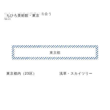
やさしい絵本の世界に出会う
ちひろ美術館・東京
場所
東京都
東京都内（23区）
浅草・スカイツリー