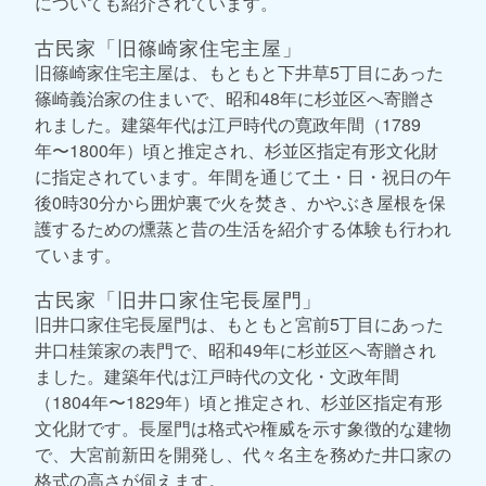
についても紹介されています。
古民家「旧篠崎家住宅主屋」
旧篠崎家住宅主屋は、もともと下井草5丁目にあった
篠崎義治家の住まいで、昭和48年に杉並区へ寄贈さ
れました。建築年代は江戸時代の寛政年間（1789
年〜1800年）頃と推定され、杉並区指定有形文化財
に指定されています。年間を通じて土・日・祝日の午
後0時30分から囲炉裏で火を焚き、かやぶき屋根を保
護するための燻蒸と昔の生活を紹介する体験も行われ
ています。
古民家「旧井口家住宅長屋門」
旧井口家住宅長屋門は、もともと宮前5丁目にあった
井口桂策家の表門で、昭和49年に杉並区へ寄贈され
ました。建築年代は江戸時代の文化・文政年間
（1804年〜1829年）頃と推定され、杉並区指定有形
文化財です。長屋門は格式や権威を示す象徴的な建物
で、大宮前新田を開発し、代々名主を務めた井口家の
格式の高さが伺えます。