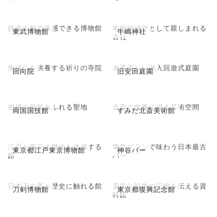
鉄道の魅力体感できる博物館
本所総鎮守として親しまれる
東武博物館
牛嶋神社
古社
無縁仏を供養する祈りの寺院
水景美しい潮入回遊式庭園
回向院
旧安田庭園
相撲の熱気あふれる聖地
北斎の世界に浸る芸術空間
両国国技館
すみだ北斎美術館
江戸と東京の歴史を体感する
電気ブランで味わう日本最古
東京都江戸東京博物館
神谷バー
館
バー
日本刀の美と歴史に触れる館
震災と戦争の記憶を伝える資
刀剣博物館
東京都復興記念館
料館