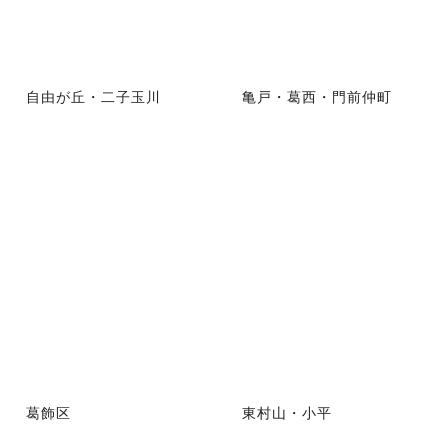
自由が丘・二子玉川
亀戸・葛西・門前仲町
葛飾区
東村山・小平