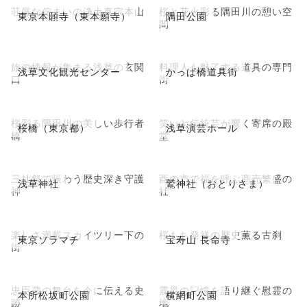
荘厳な佇まいの浄土真宗本山
桜と花火彩る隅田川の憩い空
東京本願寺（東本願寺）
隅田公園
間
旅の情報が集まる浅草の玄関
料理人も魅了する道具の専門
浅草文化観光センター
かっぱ橋道具街
口
街
桜彩る隅田川の美しい歩行者
笑いと伝統芸が響く寄席の殿
桜橋（東京都）
浅草演芸ホール
橋
堂
三社祭で賑わう歴史深き守護
酉の市で福を呼ぶ商売繁盛の
浅草神社
鷲神社（おとりさま）
神
社
楽しさ満載スカイツリー下の
桜もち発祥の歴史薫る古刹
東京ソラマチ
宝寿山 長命寺
街
忠臣蔵の舞台を今に伝える史
震災の記憶を語り継ぐ慰霊の
本所松坂町公園
横網町公園
跡
地