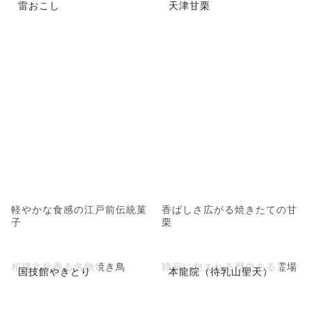
雷おこし
天津甘栗
軽やかな食感の江戸前伝統菓
香ばしさ広がる焼きたての甘
子
栗
相撲文化香る名物焼き鳥
静寂に包まれる歴史ある霊場
国技館やきとり
本龍院（待乳山聖天）