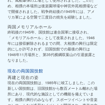
れ、風船爆弾の工場として使用されました。このた
め、相撲の本場所は後楽園球場や神宮外苑相撲場など
で開催されました。戦争終結後の1945年には、アメ
リカ軍による空襲で三度目の焼失を経験しました。
両国メモリアルホール
終戦後の1945年、国技館は連合国軍に接収され、
「メモリアルホール」として改装されました。1946
年には接収解除されるまでの間、大相撲の興行は限定
的にしか許可されず、旧国技館での最後の興行は
1946年11月場所と、第35代横綱双葉山の引退披露と
なりました。
現在の両国国技館
再建と現在の姿
現在の両国国技館は、1985年に竣工しました。この
新しい国技館は、旧国技館から数百メートル離れた場
所にあり、現代的な施設としての機能を備えていま
す。相撲の興行のみならず、スポーツイベントや音楽