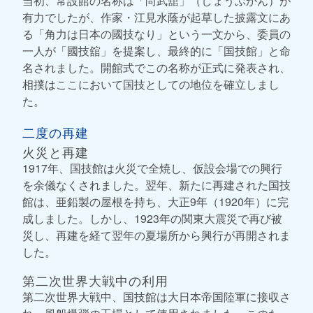
当初、常設館の名称は「尚武舘」（しょうぶかん）が
有力でしたが、作家・江見水蔭が起草した披露文にあ
る「角力は日本の國技なり」という一文から、委員の
一人が「國技舘」を提案し、最終的に「国技館」と命
名されました。開館式でこの名称が正式に発表され、
相撲はここにおいて国技としての地位を確立しまし
た。
二度の再建
火災と再建
1917年、国技館は火災で全焼し、仮設会場での興行
を余儀なくされました。翌年、新たに再建された国技
館は、亜鉛製の屋根を持ち、大正9年（1920年）に完
成しました。しかし、1923年の関東大震災で再び被
災し、再建を経て翌年の夏場所から興行が再開されま
した。
第二次世界大戦中の利用
第二次世界大戦中、国技館は大日本帝国陸軍に接収さ