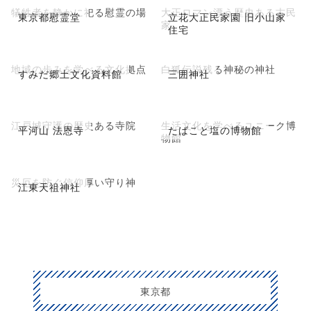
犠牲者を静かに祀る慰霊の場
大正ロマン漂う歴史ある古民
東京都慰霊堂
立花大正民家園 旧小山家
家
住宅
地域の歩みを学べる文化拠点
白狐伝説残る神秘の神社
すみだ郷土文化資料館
三囲神社
江戸城守護の歴史ある寺院
生活文化を学べるユニーク博
平河山 法恩寺
たばこと塩の博物館
物館
災厄を防ぐ信仰厚い守り神
江東天祖神社
東京都