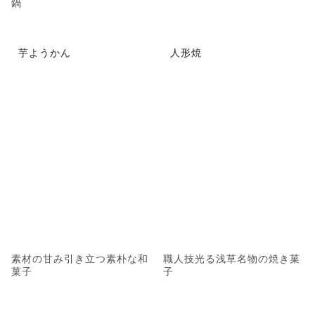
鍋
芋ようかん
人形焼
素材の甘み引き立つ素朴な和
職人技光る浅草名物の焼き菓
菓子
子