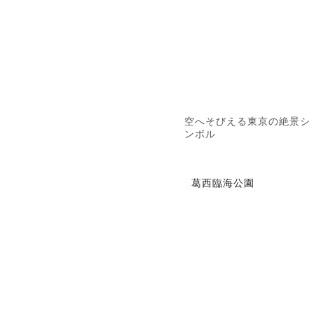
空へそびえる東京の絶景シ
ンボル
葛西臨海公園