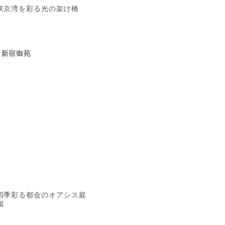
東京湾を彩る光の架け橋
新宿御苑
四季彩る都会のオアシス庭
園