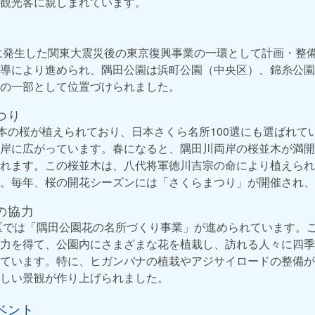
観光客に親しまれています。
年に発生した関東大震災後の東京復興事業の一環として計画・整
導により進められ、隅田公園は浜町公園（中央区）、錦糸公園
の一部として位置づけられました。
つり
0本の桜が植えられており、日本さくら名所100選にも選ばれて
岸に広がっています。春になると、隅田川両岸の桜並木が満開
れます。この桜並木は、八代将軍徳川吉宗の命により植えられ
。毎年、桜の開花シーズンには「さくらまつり」が開催され、
の協力
東区では「隅田公園花の名所づくり事業」が進められています。
力を得て、公園内にさまざまな花を植栽し、訪れる人々に四季
ています。特に、ヒガンバナの植栽やアジサイロードの整備が
しい景観が作り上げられました。
ベント