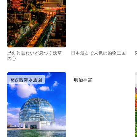
歴史と賑わいが息づく浅草
日本最古で人気の動物王国
の心
葛西臨海水族園
明治神宮