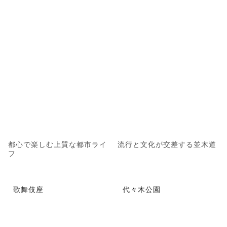
都心で楽しむ上質な都市ライ
流行と文化が交差する並木道
フ
歌舞伎座
代々木公園