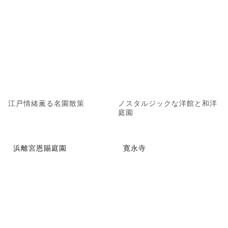
江戸情緒薫る名園散策
ノスタルジックな洋館と和洋
庭園
浜離宮恩賜庭園
寛永寺