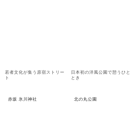
若者文化が集う原宿ストリー
日本初の洋風公園で憩うひと
ト
とき
赤坂 氷川神社
北の丸公園