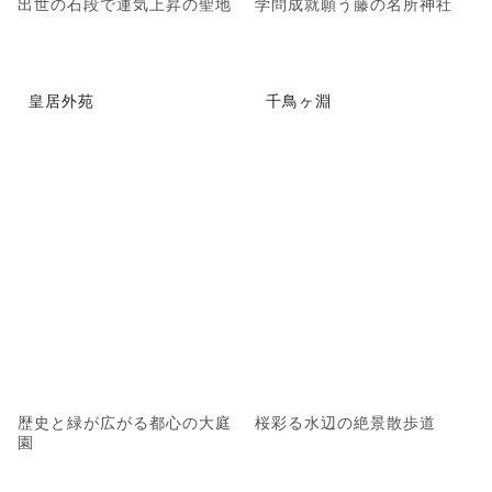
出世の石段で運気上昇の聖地
学問成就願う藤の名所神社
皇居外苑
千鳥ヶ淵
歴史と緑が広がる都心の大庭
桜彩る水辺の絶景散歩道
園