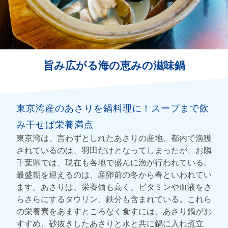
旨み広がる海の恵みの滋味鍋
東京湾産のあさりを鍋料理に！スープまで飲
み干せば栄養満点
東京湾は、言わずとしれたあさりの産地。都内で漁獲
されているのは、羽田だけとなってしまったが、お隣
千葉県では、現在も各地で盛んに漁が行われている。
最盛期を迎えるのは、産卵前の冬から春といわれてい
ます。あさりは、栄養価も高く、ビタミンや血液をさ
らさらにするタウリン、鉄分も含まれている。これら
の栄養素をあますところなく食すには、あさり鍋がお
すすめ。砂抜きしたあさりと水と共に鍋に入れ煮立