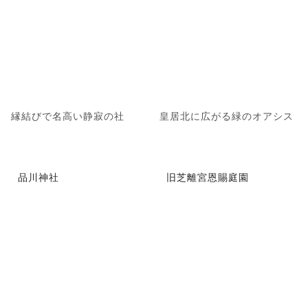
縁結びで名高い静寂の社
皇居北に広がる緑のオアシス
品川神社
旧芝離宮恩賜庭園