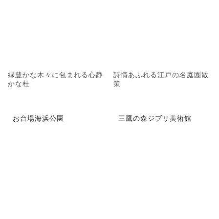
緑豊かな木々に包まれる心静
詩情あふれる江戸の名庭園散
かな杜
策
お台場海浜公園
三鷹の森ジブリ美術館