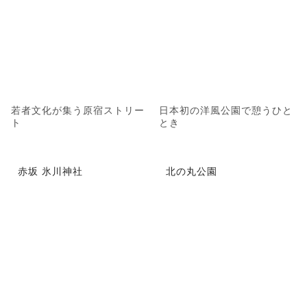
若者文化が集う原宿ストリー
日本初の洋風公園で憩うひと
ト
とき
赤坂 氷川神社
北の丸公園