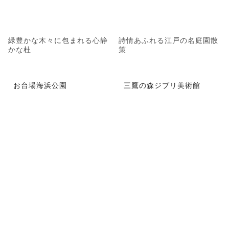
緑豊かな木々に包まれる心静
詩情あふれる江戸の名庭園散
かな杜
策
お台場海浜公園
三鷹の森ジブリ美術館