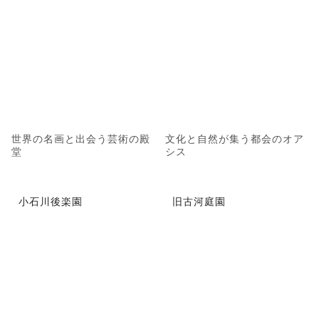
世界の名画と出会う芸術の殿
文化と自然が集う都会のオア
堂
シス
小石川後楽園
旧古河庭園