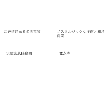
江戸情緒薫る名園散策
ノスタルジックな洋館と和洋
庭園
浜離宮恩賜庭園
寛永寺