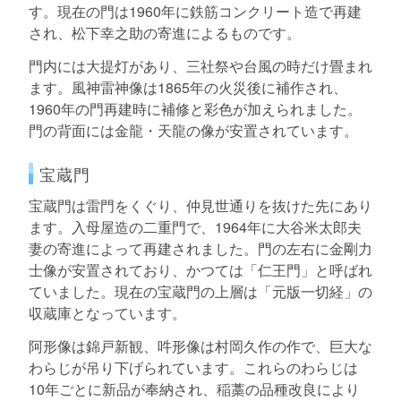
す。現在の門は1960年に鉄筋コンクリート造で再建
され、松下幸之助の寄進によるものです。
門内には大提灯があり、三社祭や台風の時だけ畳まれ
ます。風神雷神像は1865年の火災後に補作され、
1960年の門再建時に補修と彩色が加えられました。
門の背面には金龍・天龍の像が安置されています。
宝蔵門
宝蔵門は雷門をくぐり、仲見世通りを抜けた先にあり
ます。入母屋造の二重門で、1964年に大谷米太郎夫
妻の寄進によって再建されました。門の左右に金剛力
士像が安置されており、かつては「仁王門」と呼ばれ
ていました。現在の宝蔵門の上層は「元版一切経」の
収蔵庫となっています。
阿形像は錦戸新観、吽形像は村岡久作の作で、巨大な
わらじが吊り下げられています。これらのわらじは
10年ごとに新品が奉納され、稲藁の品種改良により