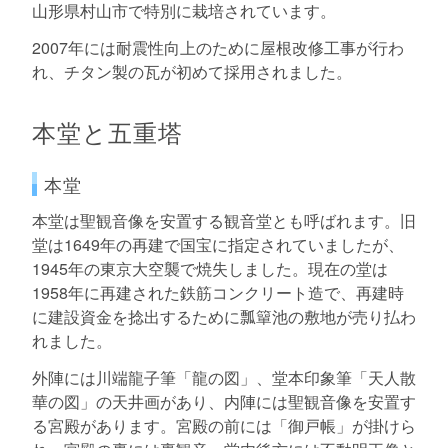
山形県村山市で特別に栽培されています。
2007年には耐震性向上のために屋根改修工事が行わ
れ、チタン製の瓦が初めて採用されました。
本堂と五重塔
本堂
本堂は聖観音像を安置する観音堂とも呼ばれます。旧
堂は1649年の再建で国宝に指定されていましたが、
1945年の東京大空襲で焼失しました。現在の堂は
1958年に再建された鉄筋コンクリート造で、再建時
に建設資金を捻出するために瓢簞池の敷地が売り払わ
れました。
外陣には川端龍子筆「龍の図」、堂本印象筆「天人散
華の図」の天井画があり、内陣には聖観音像を安置す
る宮殿があります。宮殿の前には「御戸帳」が掛けら