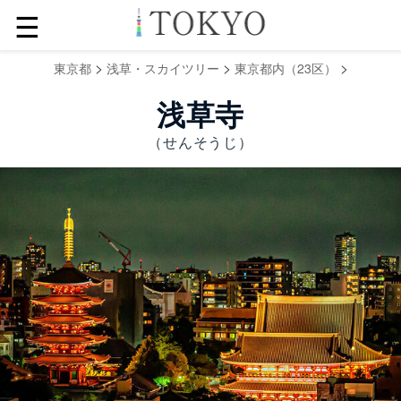
☰
>
>
>
東京都
浅草・スカイツリー
東京都内（23区）
浅草寺
（せんそうじ）