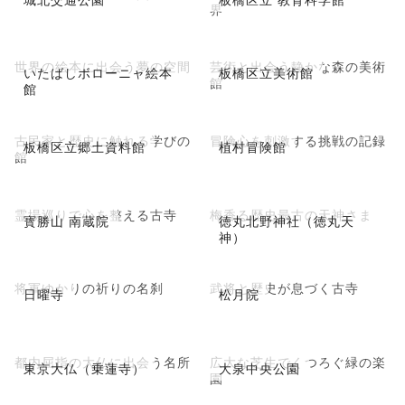
界
世界の絵本に出会う夢の空間
芸術と出会う静かな森の美術
いたばしボローニャ絵本
板橋区立美術館
館
館
古民家と歴史に触れる学びの
冒険心を刺激する挑戦の記録
板橋区立郷土資料館
植村冒険館
館
霊場巡りで心を整える古寺
梅香る歴史最古の天神さま
寳勝山 南蔵院
徳丸北野神社（徳丸天
神）
将軍ゆかりの祈りの名刹
武将と歴史が息づく古寺
日曜寺
松月院
都内屈指の大仏に出会う名所
広大な芝生でくつろぐ緑の楽
東京大仏（乗蓮寺）
大泉中央公園
園