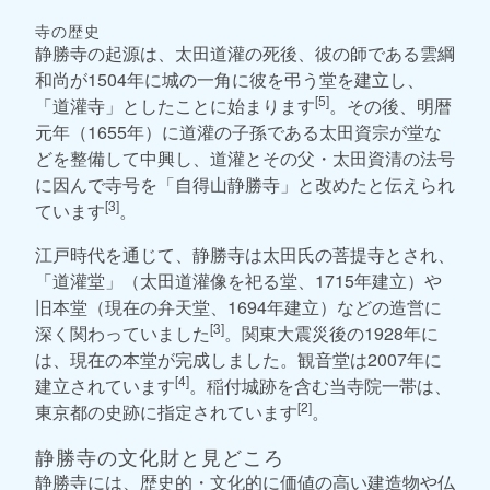
寺の歴史
静勝寺の起源は、太田道灌の死後、彼の師である雲綱
和尚が1504年に城の一角に彼を弔う堂を建立し、
[5]
「道灌寺」としたことに始まります
。その後、明暦
元年（1655年）に道灌の子孫である太田資宗が堂な
どを整備して中興し、道灌とその父・太田資清の法号
に因んで寺号を「自得山静勝寺」と改めたと伝えられ
[3]
ています
。
江戸時代を通じて、静勝寺は太田氏の菩提寺とされ、
「道灌堂」（太田道灌像を祀る堂、1715年建立）や
旧本堂（現在の弁天堂、1694年建立）などの造営に
[3]
深く関わっていました
。関東大震災後の1928年に
は、現在の本堂が完成しました。観音堂は2007年に
[4]
建立されています
。稲付城跡を含む当寺院一帯は、
[2]
東京都の史跡に指定されています
。
静勝寺の文化財と見どころ
静勝寺には、歴史的・文化的に価値の高い建造物や仏