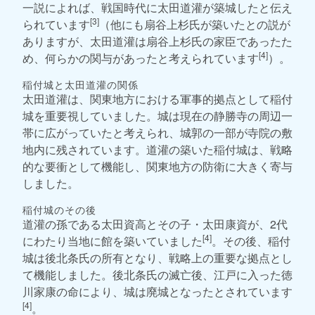
一説によれば、戦国時代に太田道灌が築城したと伝え
[3]
られています
（他にも扇谷上杉氏が築いたとの説が
ありますが、太田道灌は扇谷上杉氏の家臣であったた
[4]
め、何らかの関与があったと考えられています
）。
稲付城と太田道灌の関係
太田道灌は、関東地方における軍事的拠点として稲付
城を重要視していました。城は現在の静勝寺の周辺一
帯に広がっていたと考えられ、城郭の一部が寺院の敷
地内に残されています。道灌の築いた稲付城は、戦略
的な要衝として機能し、関東地方の防衛に大きく寄与
しました。
稲付城のその後
道灌の孫である太田資高とその子・太田康資が、2代
[4]
にわたり当地に館を築いていました
。その後、稲付
城は後北条氏の所有となり、戦略上の重要な拠点とし
て機能しました。後北条氏の滅亡後、江戸に入った徳
川家康の命により、城は廃城となったとされています
[4]
。