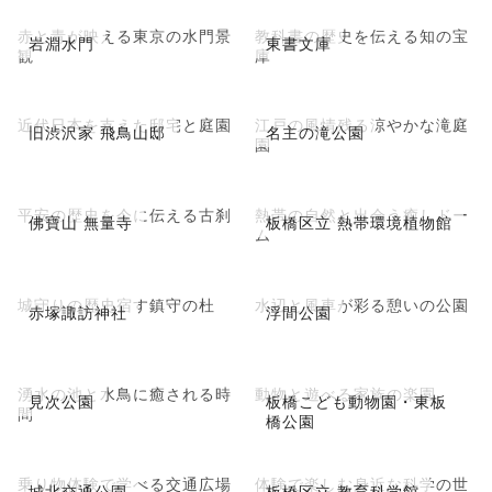
赤と青が映える東京の水門景
教科書の歴史を伝える知の宝
岩淵水門
東書文庫
観
庫
近代日本を支えた邸宅と庭園
江戸の風情残る涼やかな滝庭
旧渋沢家 飛鳥山邸
名主の滝公園
園
平安の歴史を今に伝える古刹
熱帯の自然と出会う癒しドー
佛寶山 無量寺
板橋区立 熱帯環境植物館
ム
城守りの歴史宿す鎮守の杜
水辺と風車が彩る憩いの公園
赤塚諏訪神社
浮間公園
湧水の池と水鳥に癒される時
動物と遊べる家族の楽園
見次公園
板橋こども動物園・東板
間
橋公園
乗り物体験で学べる交通広場
体験で楽しむ身近な科学の世
城北交通公園
板橋区立 教育科学館