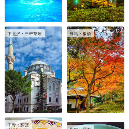
下北沢・三軒茶屋
練馬・板橋
中野・荻窪
日暮里・北千住