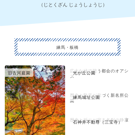
（じとくざん じょうしょうじ）
練馬・板橋
広大な緑で憩う都会のオアシ
旧古河庭園
光が丘公園
ス
歴史と防災が息づく新名所公
練馬城址公園
園
歴史と祈りが宿る名刹の静寂
石神井不動尊（三宝寺）