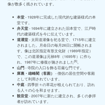
像が数多く残されています。
本堂
- 1928年に完成した現代的な建築様式の本
堂です。
弁天堂
- 1694年に建立された旧本堂で、江戸時
代の建築様式を今に伝えています。
道灌堂
- 太田道灌像を祀る堂で、1715年に建立
されました。月命日の毎月26日に開帳されま
す。像は北区指定有形文化財（1989年指定）
で、この道灌像は元禄8年（1695年）に作ら
[6]
れ、1987年に修復が施されました
。
山門
- 寺院の入口を飾る荘厳な門です。
庫裏・雄峰閣（客殿）
- 僧侶の居住空間や客殿
として利用されています。
中庭
- 四季折々の草花が植えられており、訪れ
る人々の心を和ませます。
観音堂
- 2007年に新たに建立され、多くの参拝
者が訪れています。