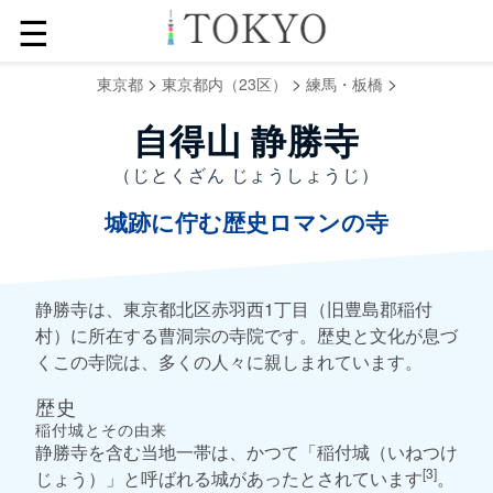
☰
>
>
>
東京都
東京都内（23区）
練馬・板橋
自得山 静勝寺
（じとくざん じょうしょうじ）
城跡に佇む歴史ロマンの寺
静勝寺は、東京都北区赤羽西1丁目（旧豊島郡稲付
村）に所在する曹洞宗の寺院です。歴史と文化が息づ
くこの寺院は、多くの人々に親しまれています。
歴史
稲付城とその由来
静勝寺を含む当地一帯は、かつて「稲付城（いねつけ
[3]
じょう）」と呼ばれる城があったとされています
。