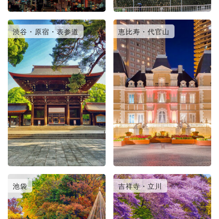
渋谷・原宿・表参道
恵比寿・代官山
池袋
吉祥寺・立川