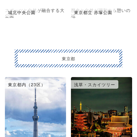
スポーツと自然が融合する大
歴史と自然が調和する憩いの
城北中央公園
東京都立 赤塚公園
公園
地
東京都
東京都内（23区）
浅草・スカイツリー