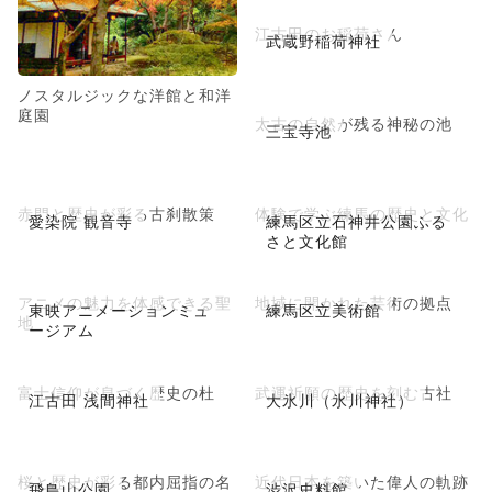
江古田のお稲荷さん
武蔵野稲荷神社
ノスタルジックな洋館と和洋
庭園
太古の自然が残る神秘の池
三宝寺池
赤門と歴史が彩る古刹散策
体験で学ぶ練馬の歴史と文化
愛染院 観音寺
練馬区立石神井公園ふる
さと文化館
アニメの魅力を体感できる聖
地域に開かれた芸術の拠点
東映アニメーションミュ
練馬区立美術館
地
ージアム
富士信仰が息づく歴史の杜
武運祈願の歴史を刻む古社
江古田 浅間神社
大氷川（氷川神社）
桜と歴史が彩る都内屈指の名
近代日本を築いた偉人の軌跡
飛鳥山公園
渋沢史料館