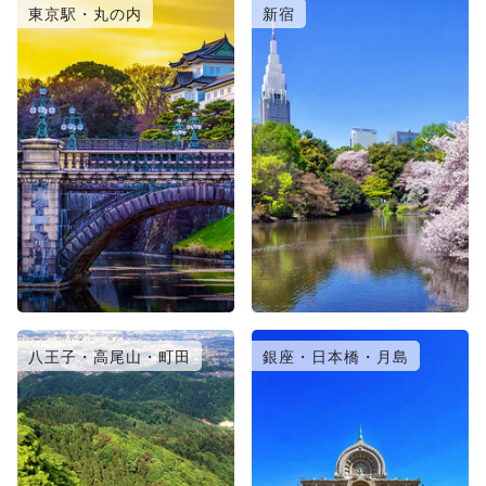
東京駅・丸の内
新宿
八王子・高尾山・町田
銀座・日本橋・月島