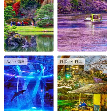
品川・蒲田
目黒・中目黒