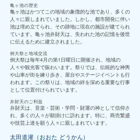
亀ヶ池の歴史
亀ヶ池はかつてこの地域の象徴的な池であり、多くの
人々に親しまれていました。しかし、都市開発に伴い
池は埋め立てられ、その跡地に現在の施設が建てられ
ています。亀ヶ池弁財天は、失われた池の記憶を後世
に伝えるために建立されました。
例大祭と地域交流
例大祭は毎年4月の第1日曜日に開催され、地域の
人々や観光客で賑わいます。祭りでは、伝統的な神輿
や山車が街を練り歩き、屋台やステージイベントも行
われます。この祭りは、地域の絆を深める重要な行事
として位置付けられています。
弁財天のご利益
弁財天は、音楽・芸術・学問・財運の神として信仰さ
れ、多くの人々が願掛けに訪れます。特に、商売繁盛
や技芸上達を願う人々に親しまれています。
太田道灌（おおた どうかん）