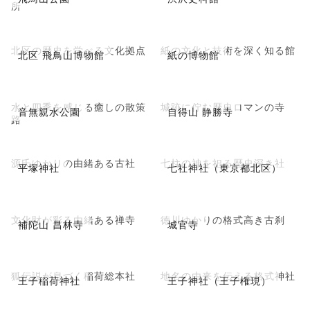
所
北区の歴史を学べる文化拠点
紙の文化と技術を深く知る館
北区 飛鳥山博物館
紙の博物館
水と四季を感じる癒しの散策
城跡に佇む歴史ロマンの寺
音無親水公園
自得山 静勝寺
路
源氏ゆかりの由緒ある古社
七柱の神を祀る歴史深き社
平塚神社
七社神社（東京都北区）
文化財が彩る由緒ある禅寺
徳川ゆかりの格式高き古刹
補陀山 昌林寺
城官寺
狐伝説が息づく稲荷総本社
地名の由来を伝える格式神社
王子稲荷神社
王子神社（王子権現）