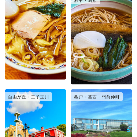
府中・調布
自由が丘・二子玉川
亀戸・葛西・門前仲町