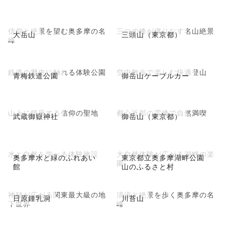
信仰と絶景を望む奥多摩の名
三つの峰が織りなす名山絶景
大岳山
三頭山（東京都）
峰
鉄道の歴史に触れる体験公園
空中散歩で楽しむ快適登山
青梅鉄道公園
御岳山ケーブルカー
山上に鎮座する信仰の聖地
都心近郊の霊峰で自然満喫
武蔵御嶽神社
御岳山（東京都）
水と自然を学べる体験施設
大自然体験が広がる湖畔の楽
奥多摩水と緑のふれあい
東京都立奥多摩湖畔公園
園
館
山のふるさと村
神秘が広がる関東最大級の地
清流と絶景を歩く奥多摩の名
日原鍾乳洞
川苔山
下世界
峰