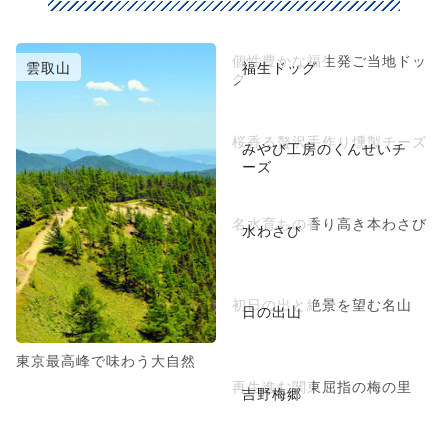
個性豊かな福生発ご当地ドッ
雲取山
福生ドッグ
グ
桜香る贅沢手作り燻製チーズ
みやび工房のくんせいチ
ーズ
名水育ちの香り高き本わさび
水わさび
初日の出と絶景を望む名山
日の出山
東京最高峰で味わう大自然
再生進む関東屈指の梅の里
吉野梅郷