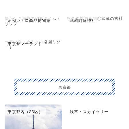
懐かしさ満載の昭和タイムト
悠久の歴史を刻む武蔵の古社
昭和レトロ商品博物館
武蔵阿蘇神社
リップ
一年中楽しめる水の楽園リゾ
東京サマーランド
ート
東京都
東京都内（23区）
浅草・スカイツリー