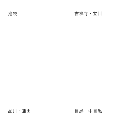
池袋
吉祥寺・立川
品川・蒲田
目黒・中目黒