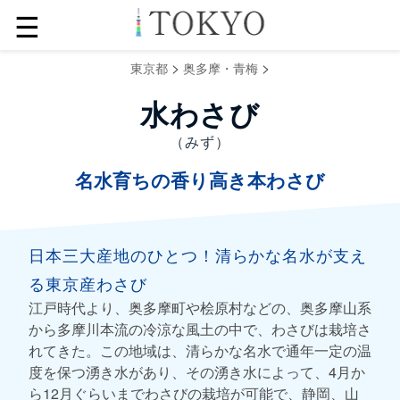
☰
>
>
東京都
奥多摩・青梅
水わさび
（みず）
名水育ちの香り高き本わさび
日本三大産地のひとつ！清らかな名水が支え
る東京産わさび
江戸時代より、奥多摩町や桧原村などの、奥多摩山系
から多摩川本流の冷涼な風土の中で、わさびは栽培さ
れてきた。この地域は、清らかな名水で通年一定の温
度を保つ湧き水があり、その湧き水によって、4月か
ら12月ぐらいまでわさびの栽培が可能で、静岡、山