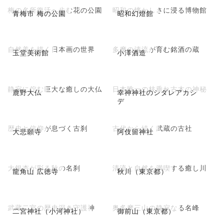
梅の名所復活へ歩む花の公園
昭和の懐かしさに浸る博物館
青梅市 梅の公園
昭和幻燈館
自然美を描く日本画の世界
多摩の清流が育む銘酒の蔵
玉堂美術館
小澤酒造
静寂に佇む巨大な癒しの大仏
日本唯一の枝垂れ古木の神秘
鹿野大仏
幸神神社のシダレアカシ
デ
歴史と信仰が息づく古刹
古代から続く武蔵の古社
大悲願寺
阿伎留神社
大銀杏が彩る秋の名刹
清流と自然を満喫する癒し川
龍角山 広徳寺
秋川（東京都）
武蔵二宮の歴史深き守護神
奥多摩三山の静寂なる名峰
二宮神社（小河神社）
御前山（東京都）