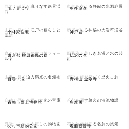
巨岩と清流が織りなす絶景渓
東京を支える静寂の水源絶景
鳩ノ巣渓谷
奥多摩湖
谷
山里に息づく江戸の暮らしと
断崖が迫る神秘の大岩壁渓谷
小林家住宅
神戸岩
風情
森と遊ぶ癒しの大自然フィー
四季彩る美しき名瀑と氷の芸
東京都 檜原都民の森
払沢の滝
ルド
術
山奥に響く迫力満点の名瀑布
伝説の梅が息づく歴史古刹
百尋ノ滝
青梅山 金剛寺
自然と歴史を学ぶ文化の宝庫
首都を潤す悠久の清流物語
青梅市郷土博物館
多摩川
身近にふれあう癒しの動物園
花と信仰が彩る名刹の風景
羽村市動物公園
塩船観音寺