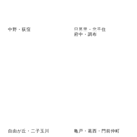
中野・荻窪
日暮里・北千住
府中・調布
自由が丘・二子玉川
亀戸・葛西・門前仲町