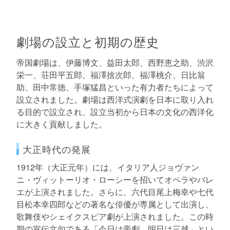
劇場の設立と初期の歴史
帝国劇場は、伊藤博文、益田太郎、西野恵之助、渋沢
栄一、荘田平五郎、福澤捨次郎、福澤桃介、日比翁
助、田中常徳、手塚猛昌といった有力者たちによって
設立されました。劇場は西洋式演劇を日本に取り入れ
る目的で設立され、設立当初から日本の文化の西洋化
に大きく貢献しました。
大正時代の発展
1912年（大正元年）には、イタリア人ジョヴァン
ニ・ヴィットーリオ・ローシーを招いてオペラやバレ
エが上演されました。さらに、六代目尾上梅幸や七代
目松本幸四郎などの著名な俳優が専属として出演し、
歌舞伎やシェイクスピア劇が上演されました。この時
期の宣伝文句である「今日は帝劇、明日は三越」とい