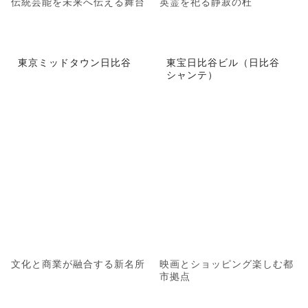
伝統芸能を未来へ伝える舞台
英霊を祀る静寂の杜
東京ミッドタウン日比谷
東宝日比谷ビル（日比谷
シャンテ）
文化と商業が融合する新名所
映画とショッピング楽しむ都
市拠点