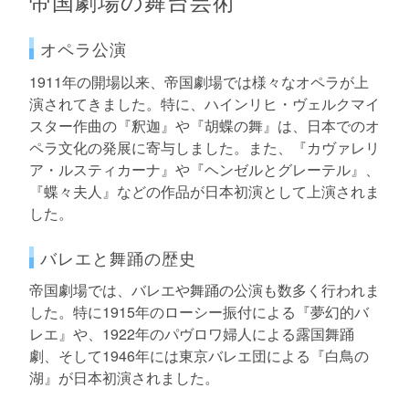
帝国劇場の舞台芸術
オペラ公演
1911年の開場以来、帝国劇場では様々なオペラが上
演されてきました。特に、ハインリヒ・ヴェルクマイ
スター作曲の『釈迦』や『胡蝶の舞』は、日本でのオ
ペラ文化の発展に寄与しました。また、『カヴァレリ
ア・ルスティカーナ』や『ヘンゼルとグレーテル』、
『蝶々夫人』などの作品が日本初演として上演されま
した。
バレエと舞踊の歴史
帝国劇場では、バレエや舞踊の公演も数多く行われま
した。特に1915年のローシー振付による『夢幻的バ
レエ』や、1922年のパヴロワ婦人による露国舞踊
劇、そして1946年には東京バレエ団による『白鳥の
湖』が日本初演されました。