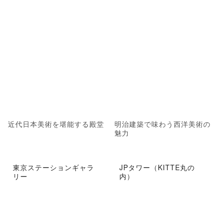
近代日本美術を堪能する殿堂
明治建築で味わう西洋美術の
魅力
東京ステーションギャラ
JPタワー（KITTE丸の
リー
内）