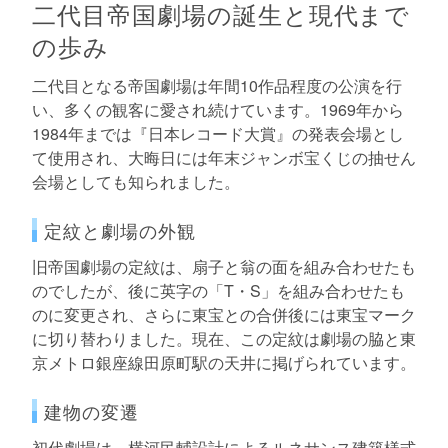
二代目帝国劇場の誕生と現代まで
の歩み
二代目となる帝国劇場は年間10作品程度の公演を行
い、多くの観客に愛され続けています。1969年から
1984年までは『日本レコード大賞』の発表会場とし
て使用され、大晦日には年末ジャンボ宝くじの抽せん
会場としても知られました。
定紋と劇場の外観
旧帝国劇場の定紋は、扇子と翁の面を組み合わせたも
のでしたが、後に英字の「T・S」を組み合わせたも
のに変更され、さらに東宝との合併後には東宝マーク
に切り替わりました。現在、この定紋は劇場の脇と東
京メトロ銀座線田原町駅の天井に掲げられています。
建物の変遷
初代劇場は、横河民輔設計によるルネサンス建築様式