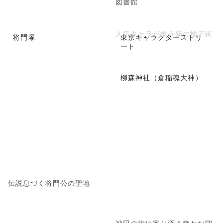
図書館
人気キャラが集う夢の地下街
将門塚
東京キャラクターストリ
ート
柳森神社（倉稲魂大神）
伝説息づく将門公の聖地