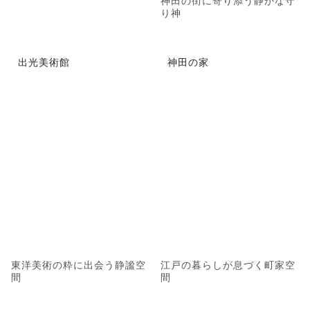
神田の街に寄り添う静かな守
り神
出光美術館
神田の家
東洋美術の粋に出会う静謐空
江戸の暮らしが息づく町家空
間
間