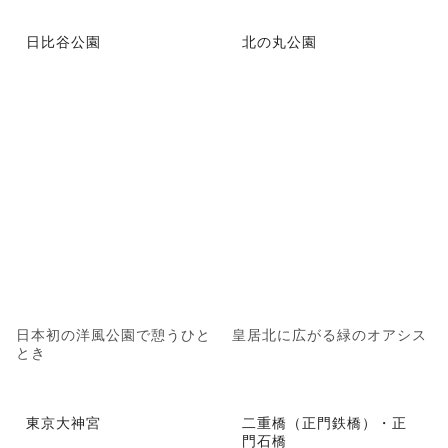
日比谷公園
北の丸公園
日本初の洋風公園で憩うひと
皇居北に広がる緑のオアシス
とき
東京大神宮
二重橋（正門鉄橋）・正
門石橋