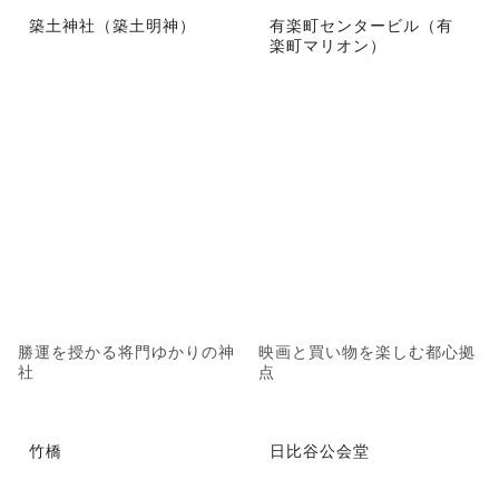
築土神社（築土明神）
有楽町センタービル（有
楽町マリオン）
勝運を授かる将門ゆかりの神
映画と買い物を楽しむ都心拠
社
点
竹橋
日比谷公会堂