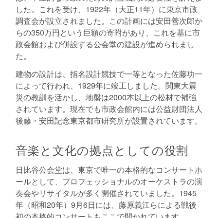
した。これを受け、1922年（大正11年）に東京市政
調査会が設立されました。この計画には安田善次郎か
らの350万円という巨額の寄附があり、これを基に市
政会館および併設する公会堂の建設が進められまし
た。
建物の設計は、指名設計競技で一等となった佐藤功一
によって行われ、1929年に竣工しました。関東大震
災の教訓を活かし、地盤は2000本以上の松材で補強
されています。現在でも市政会館内には公益財団法人
後藤・安田記念東京都市研究所が設置されています。
音楽と文化の拠点としての役割
日比谷公会堂は、東京で唯一の本格的なコンサートホ
ールとして、プロフェッショナルのオーケストラの演
奏会やリサイタルが多く開催されていました。1945
年（昭和20年）9月6日には、藤原義江らによる戦後
初の本格的コンサートもここで開かれています。