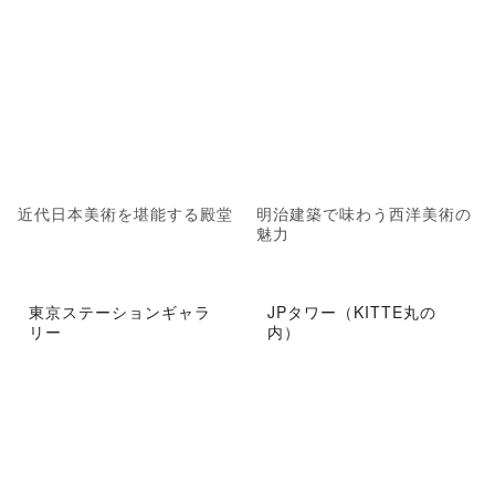
近代日本美術を堪能する殿堂
明治建築で味わう西洋美術の
魅力
東京ステーションギャラ
JPタワー（KITTE丸の
リー
内）