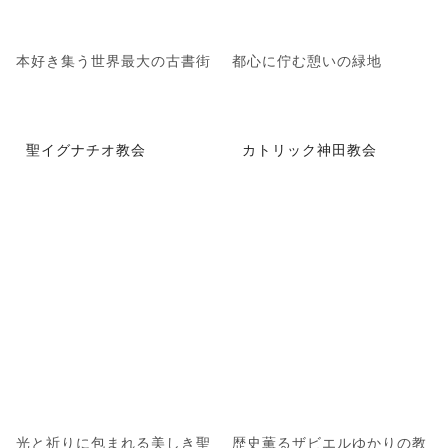
本好き集う世界最大の古書街
都心に佇む憩いの緑地
聖イグナチオ教会
カトリック神田教会
光と祈りに包まれる美しき聖
歴史薫るザビエルゆかりの教