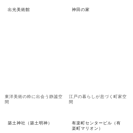
出光美術館
神田の家
東洋美術の粋に出会う静謐空
江戸の暮らしが息づく町家空
間
間
築土神社（築土明神）
有楽町センタービル（有
楽町マリオン）