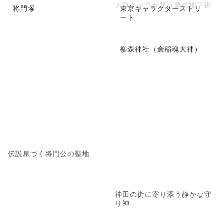
人気キャラが集う夢の地下街
将門塚
東京キャラクターストリ
ート
柳森神社（倉稲魂大神）
伝説息づく将門公の聖地
神田の街に寄り添う静かな守
り神