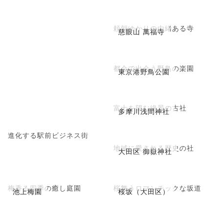
頼朝ゆかりの由緒ある寺
慈眼山 萬福寺
都会で出会う野鳥の楽園
東京港野鳥公園
富士を望む絶景の古社
多摩川浅間神社
進化する駅前ビジネス街
地域に愛される歴史の社
大田区 御嶽神社
梅香る四季の癒し庭園
桜舞うロマンチックな坂道
池上梅園
桜坂（大田区）