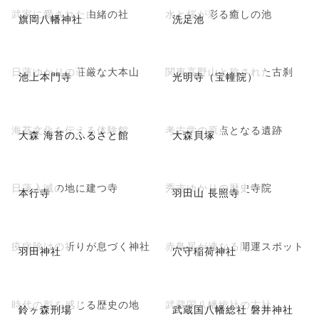
武家に愛された由緒の社
水と桜が彩る癒しの池
旗岡八幡神社
洗足池
日蓮ゆかりの荘厳な大本山
関東高野山と称された古刹
池上本門寺
光明寺（宝幢院）
海苔文化を伝える体験館
考古学の原点となる遺跡
大森 海苔のふるさと館
大森貝塚
日蓮入滅の地に建つ寺
秀吉ゆかりの歴史寺院
本行寺
羽田山 長照寺
疫病除けの祈りが息づく神社
赤鳥居が連なる開運スポット
羽田神社
穴守稲荷神社
時代の影を感じる歴史の地
武蔵国八幡総社の古社
鈴ヶ森刑場
武蔵国八幡総社 磐井神社