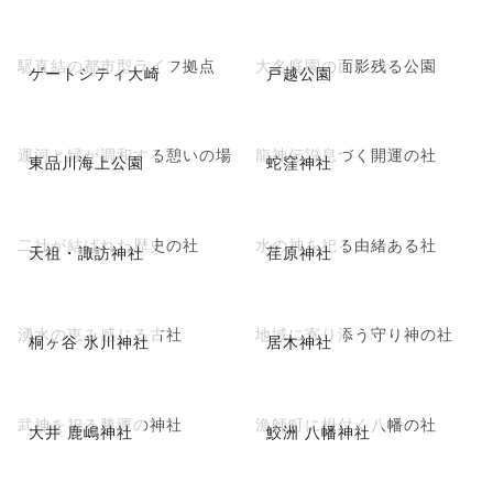
駅直結の都市型ライフ拠点
大名庭園の面影残る公園
ゲートシティ大崎
戸越公園
運河と緑が調和する憩いの場
龍神伝説息づく開運の社
東品川海上公園
蛇窪神社
二社が結ばれた歴史の社
水の神を祀る由緒ある社
天祖・諏訪神社
荏原神社
湧水の恵み感じる古社
地域に寄り添う守り神の社
桐ヶ谷 氷川神社
居木神社
武神を祀る勝運の神社
漁師町に根付く八幡の社
大井 鹿嶋神社
鮫洲 八幡神社