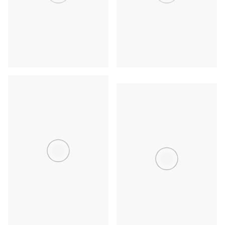
中野・荻窪
日暮里・北千住
府中・調布