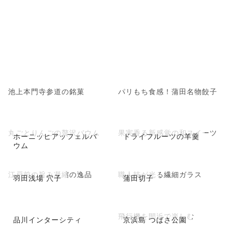
池上本門寺参道の銘菓
パリもち食感！蒲田名物餃子
丸ごとりんごの贅沢バウム
果実香る新感覚の和スイーツ
ホーニッヒアッフェルバ
ドライフルーツの羊羹
ウム
江戸前の旨み凝縮の逸品
職人技が光る繊細ガラス
羽田浅場 穴子
蒲田切子
飛行機を間近で楽しむ
品川インターシティ
京浜島 つばさ公園