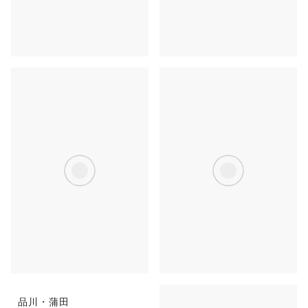
池袋
吉祥寺・立川
品川・蒲田
目黒・中目黒