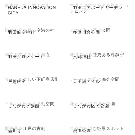
最先端が集う羽田の街
空港直結で旅を彩る複合ショ
HANEDA INNOVATION
羽田エアポートガーデン
ッピング
CITY
旅の安全を祈る空港の社
古墳と桜の歴史公園
羽田航空神社
多摩川台公園
物流を支える巨大拠点
地域を守る歴史ある総鎮守
羽田クロノゲート
六郷神社
食べ歩き楽しい下町商店街
アートと水辺の都会空間
戸越銀座
天王洲アイル
イルカと出会う感動空間
花と水と緑の総合公園
しながわ水族館
しながわ区民公園
歴史薫る江戸の古刹
東京湾を望む絶景スポット
品川寺
潮風公園