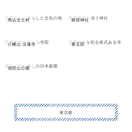
文豪たちが暮らした文化の地
商売繁盛を願う神社
馬込文士村
薭田神社
武家文化を伝える寺院
五智如来を祀る格式ある寺
八幡山 法蓮寺
養玉院
都会に佇む癒しの日本庭園
池田山公園
東京都