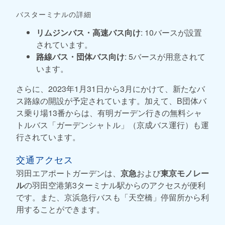
バスターミナルの詳細
リムジンバス・高速バス向け
: 10バースが設置
されています。
路線バス・団体バス向け
: 5バースが用意されて
います。
さらに、2023年1月31日から3月にかけて、新たなバ
ス路線の開設が予定されています。加えて、B団体バ
ス乗り場13番からは、有明ガーデン行きの無料シャ
トルバス「ガーデンシャトル」（京成バス運行）も運
行されています。
交通アクセス
羽田エアポートガーデンは、
京急
および
東京モノレー
ル
の羽田空港第3ターミナル駅からのアクセスが便利
です。また、京浜急行バスも「天空橋」停留所から利
用することができます。